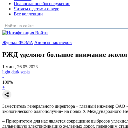
Православное богослужение
Читаем с детьми о вере
Все коллекции
Войти
Журнал ФОМА
Анонсы партнеров
РЖД уделяют большое внимание эколог
1 мин., 26.05.2023
light
dark
sepia
-
100
%
+
Заместитель генерального директора – главный инженер ОАО
экологического благополучия» на полях Х Международного Нев
– Приоритетом для нас является сокращение выбросов углекисл
дальнейшую электрификацию железных дорог, переводим стацио