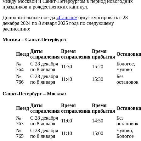
между Москвой и Санкт-Петербургом в период новогодних
праздников и рождественских каникул.
Дополнительные поезда
«Сапсан»
будут курсировать с 28
декабря 2024 по 8 января 2025 года по следующему
расписанию:
Москва – Санкт-Петербург:
Даты
Время
Время
Поезд
Остановк
отправления
отправления
прибытия
№
С 28 декабря
Бологое,
11:30
15:20
764
по 8 января
Чудово
№
С 28 декабря
Без
11:40
15:30
766
по 8 января
остановок
Санкт-Петербург – Москва:
Даты
Время
Время
Поезд
Остановк
отправления
отправления
прибытия
№
С 28 декабря
Без
11:00
14:50
763
по 8 января
остановок
№
С 28 декабря
Чудово,
11:10
15:00
765
по 8 января
Бологое