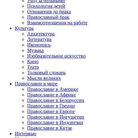
Уход за больными
Психология детей
Отношения до брака
Православный брак
Взаимоотношения на работе
Культура
Архитектура
Литература
Иконопись
Музыка
Изобразительное искусство
Кино
Театр
Толковый словарь
Мысли великих
Православие в мире
Православие в Америке
Православие в Африке
Православие в Белоруссии
Православие в Греции
Православие в Европе
Православие в Ингушетии
Православие в Индонезии
Православие в Китае
Интервью