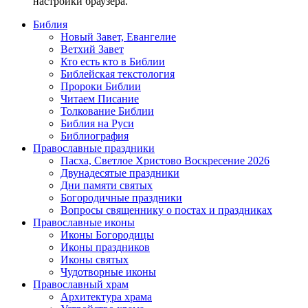
настройки браузера.
Библия
Новый Завет, Евангелие
Ветхий Завет
Кто есть кто в Библии
Библейская текстология
Пророки Библии
Читаем Писание
Толкование Библии
Библия на Руси
Библиография
Православные праздники
Пасха, Светлое Христово Воскресение 2026
Двунадесятые праздники
Дни памяти святых
Богородичные праздники
Вопросы священнику о постах и праздниках
Православные иконы
Иконы Богородицы
Иконы праздников
Иконы святых
Чудотворные иконы
Православный храм
Архитектура храма