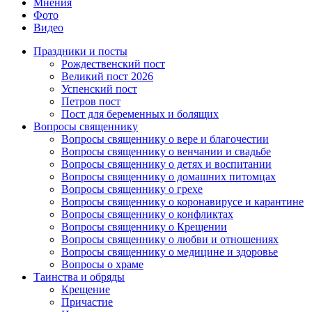
Мнения
Фото
Видео
Праздники и посты
Рождественский пост
Великий пост 2026
Успенский пост
Петров пост
Пост для беременных и болящих
Вопросы священнику
Вопросы священнику о вере и благочестии
Вопросы священнику о венчании и свадьбе
Вопросы священнику о детях и воспитании
Вопросы священнику о домашних питомцах
Вопросы священнику о грехе
Вопросы священнику о коронавирусе и карантине
Вопросы священнику о конфликтах
Вопросы священнику о Крещении
Вопросы священнику о любви и отношениях
Вопросы священнику о медицине и здоровье
Вопросы о храме
Таинства и обряды
Крещение
Причастие