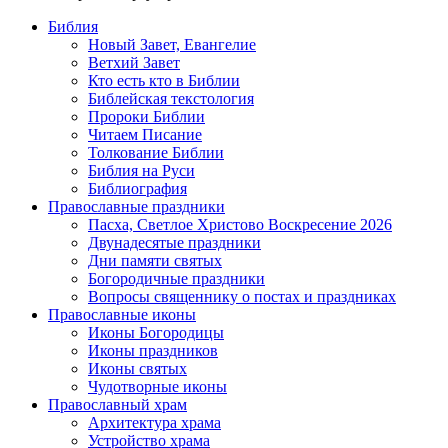
Библия
Новый Завет, Евангелие
Ветхий Завет
Кто есть кто в Библии
Библейская текстология
Пророки Библии
Читаем Писание
Толкование Библии
Библия на Руси
Библиография
Православные праздники
Пасха, Светлое Христово Воскресение 2026
Двунадесятые праздники
Дни памяти святых
Богородичные праздники
Вопросы священнику о постах и праздниках
Православные иконы
Иконы Богородицы
Иконы праздников
Иконы святых
Чудотворные иконы
Православный храм
Архитектура храма
Устройство храма