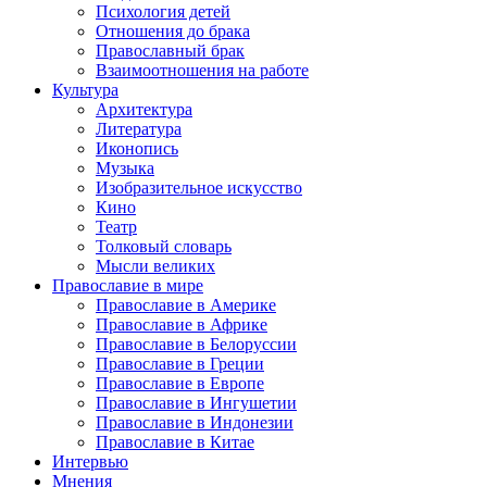
Психология детей
Отношения до брака
Православный брак
Взаимоотношения на работе
Культура
Архитектура
Литература
Иконопись
Музыка
Изобразительное искусство
Кино
Театр
Толковый словарь
Мысли великих
Православие в мире
Православие в Америке
Православие в Африке
Православие в Белоруссии
Православие в Греции
Православие в Европе
Православие в Ингушетии
Православие в Индонезии
Православие в Китае
Интервью
Мнения