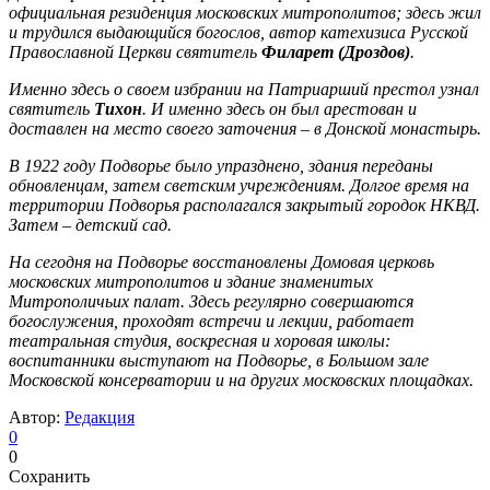
официальная резиденция московских митрополитов; здесь жил
и трудился выдающийся богослов, автор катехизиса Русской
Православной Церкви святитель
Филарет (Дроздов)
.
Именно здесь о своем избрании на Патриарший престол узнал
святитель
Тихон
. И именно здесь он был арестован и
доставлен на место своего заточения – в Донской монастырь.
В 1922 году Подворье было упразднено, здания переданы
обновленцам, затем светским учреждениям. Долгое время на
территории Подворья располагался закрытый городок НКВД.
Затем – детский сад.
На сегодня на Подворье восстановлены Домовая церковь
московских митрополитов и здание знаменитых
Митрополичьих палат. Здесь регулярно совершаются
богослужения, проходят встречи и лекции, работает
театральная студия, воскресная и хоровая школы:
воспитанники выступают на Подворье, в Большом зале
Московской консерватории и на других московских площадках.
Автор:
Редакция
0
0
Сохранить