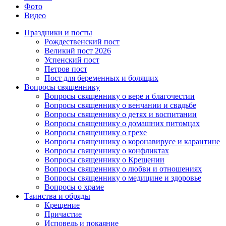
Фото
Видео
Праздники и посты
Рождественский пост
Великий пост 2026
Успенский пост
Петров пост
Пост для беременных и болящих
Вопросы священнику
Вопросы священнику о вере и благочестии
Вопросы священнику о венчании и свадьбе
Вопросы священнику о детях и воспитании
Вопросы священнику о домашних питомцах
Вопросы священнику о грехе
Вопросы священнику о коронавирусе и карантине
Вопросы священнику о конфликтах
Вопросы священнику о Крещении
Вопросы священнику о любви и отношениях
Вопросы священнику о медицине и здоровье
Вопросы о храме
Таинства и обряды
Крещение
Причастие
Исповедь и покаяние