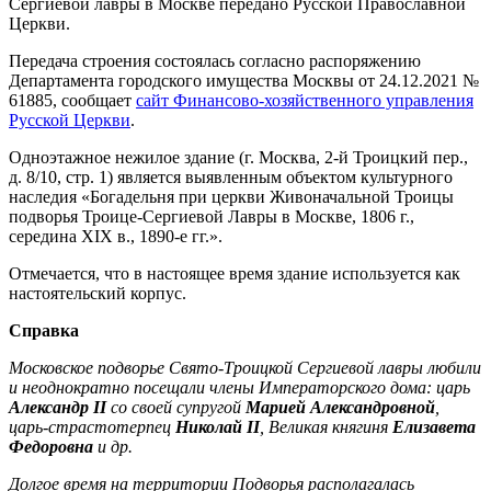
Сергиевой лавры в Москве передано Русской Православной
Церкви.
Передача строения состоялась согласно распоряжению
Департамента городского имущества Москвы от 24.12.2021 №
61885, сообщает
сайт Финансово-хозяйственного управления
Русской Церкви
.
Одноэтажное нежилое здание (г. Москва, 2-й Троицкий пер.,
д. 8/10, стр. 1) является выявленным объектом культурного
наследия «Богадельня при церкви Живоначальной Троицы
подворья Троице-Сергиевой Лавры в Москве, 1806 г.,
середина XIX в., 1890-е гг.».
Отмечается, что в настоящее время здание используется как
настоятельский корпус.
Справка
Московское подворье Свято-Троицкой Сергиевой лавры любили
и неоднократно посещали члены Императорского дома: царь
Александр II
со своей супругой
Марией Александровной
,
царь-страстотерпец
Николай II
, Великая княгиня
Елизавета
Федоровна
и др.
Долгое время на территории Подворья располагалась