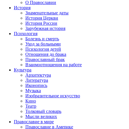
О Православии
История
Знаменательные даты
История Церкви
История России
Зарубежная история
Психология
Болезнь и смерть
Уход за больными
Психология детей
Отношения до брака
Православный брак
Взаимоотношения на работе
Культура
Архитектура
Литература
Иконопись
Музыка
Изобразительное искусство
Кино
Театр
Толковый словарь
Мысли великих
Православие в мире
Православие в Америке