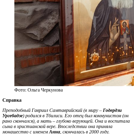
Фото: Ольга Черкунова
Справка
Преподобный Гавриил Самтаврийский (в миру –
Годердзи
Ургебадзе
) родился в Тбилиси. Его отец был коммунистом (он
рано скончался), а мать – глубоко верующей. Она и воспитала
сына в христианской вере. Впоследствии она приняла
монашество с именем
Анна
, скончалась в 2000 году.