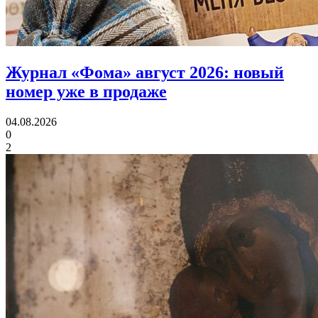
Журнал «Фома» август 2026:
новый
номер уже в продаже
04.08.2026
0
2