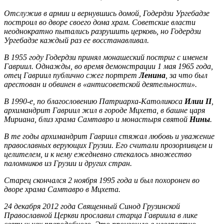
Отслужив в армии и вернувшись домой, Годердзи Ургебадзе
построил во дворе своего дома храм. Советские власти
неоднократно пытались разрушить церковь, но Годердзи
Ургебадзе каждый раз ее восстанавливал.
В 1955 году Годердзи принял монашеский постриг с именем
Гавриил. Однажды, во время демонстрации 1 мая 1965 года,
отец Гавриил публично сжег портрет
Ленина
, за что был
арестован и обвинен в «антисоветской деятельности».
В 1990-е, по благословению Патриарха-Католикоса
Илии II
,
архимандрит Гавриил жил в городе Мцхета, в башне царя
Мириана, близ храма Самтавро и монастыря святой
Нины
.
В те годы архимандрит Гавриил стяжал любовь и уважение
православных верующих Грузии. Его считали прозорливцем и
целителем, и к нему ежедневно стекалось множество
паломников из Грузии и других стран.
Старец скончался 2 ноября 1995 года и был похоронен во
дворе храма Самтавро в Мцхета.
24 декабря 2012 года Священный Синод Грузинской
Православной Церкви прославил старца Гавриила в лике