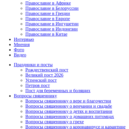
Православие в Африке
Православие в Белоруссии
Православие в Греции
Православие в Европе
Православие в Ингушетии
Православие в Индонезии
Православие в Китае
Интервью
Мнения
Фото
Видео
Праздники и посты
Рождественский пост
Великий пост 2026
Успенский пост
Петров пост
Пост для беременных и болящих
Вопросы священнику
Вопросы священнику о вере и благочестии
Вопросы священнику о венчании и свадьбе
Вопросы священнику о детях и воспитании
Вопросы священнику о домашних питомцах
Вопросы священнику о грехе
Вопросы священнику о коронавирусе и карантине