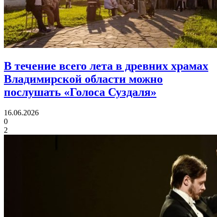
В течение всего лета в древних храмах
Владимирской области
можно
послушать «Голоса Суздаля»
16.06.2026
0
2