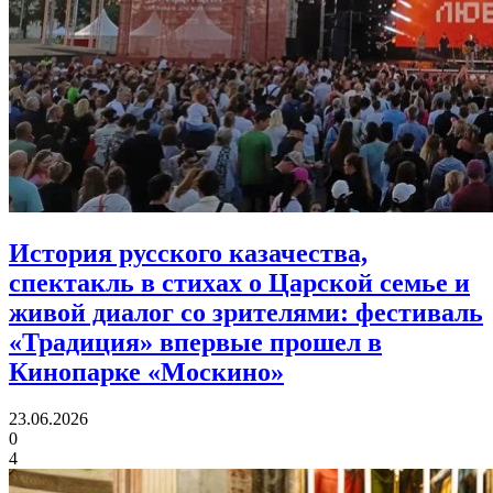
История русского казачества,
спектакль в стихах о Царской семье и
живой диалог со зрителями:
фестиваль
«Традиция» впервые прошел в
Кинопарке «Москино»
23.06.2026
0
4