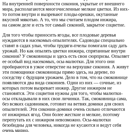
На внутренней поверхности сикония, укрытые от внешнего
мира, располагаются многочисленные мелкие цветки. Из них-
то потом внутри и вызревают плоды-орешки, окутанные
вкусной мякотью. А то, что мы считаем плодом инжира,
на самом деле и есть тот самый сиконий, закрытое соцветие.
Для того чтобы приносить ягоды, все плодовые деревья
нуждаются в насекомых-опылителях. Садоводы специально
ставят в садах ульи, чтобы трудяги-пчелы помогали саду дать
урожай. Но как опылять цветки инжира, спрятанные внутри
сикония? У смоковницы и здесь есть свои сюрпризы. Опыляет
ее особый вид насекомых, осы-малютки. Для этого они
пробираются в узкое отверстие на верхушке сикония. А живут
эти помощники смоковницы прямо здесь, на дереве, по
соседству с будущим урожаем. Дело в том, что на смоковнице
появляются два вида сикониев. Одни из них — сочные, из
которых потом вызревает инжир. Другие инжиром не
становятся. Эти соцветия нужны для того, чтобы малютки-
осы откладывали в них свои личинки. Так, смоковница сама,
без всяких садовников, готовит на ветвях домики для своих
опылителей. Эти сиконии-домики очень сильно отличаются
от инжирных ягод. Они более жесткие и мелкие, поэтому
перепутать их с инжиром невозможно. Осы-малютки
безобидны для человека, никогда не кусаются и ведут себя
очень мирно.