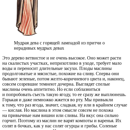
Мудрая дева с горящей лампадой из притчи о
нерадивых мудрых девах
Это дерево ветвистое и не очень высокое. Оно может расти
на скалистых участках, неприхотливо в уходе, требует мало
воды и переносит длительные засухи. Плоды маслины
продолговатые и мясистые, похожие на сливу. Сперва они
бывают зеленые, потом желто-коричневого цвета и, наконец,
совсем созревшие темнеют дочерна. Выглядят спелые
маслины очень аппетитно. Но если соблазниться
и попробовать съесть такую ягоду, то ее сразу же выплюнешь.
Горькая и даже немножко жжется во рту. Мы привыкли
к тому, что раз ягода, значит, сладкая, ну или в крайнем случае
— кислая. Но маслина в этом смысле совсем не похожа
на привычные нам вишни или сливы. На вкус она сильно
горчит. Поэтому из маслин не варят компоты и варенья. Их
солят в бочках, как у нас солят огурцы и грибы. Соленые