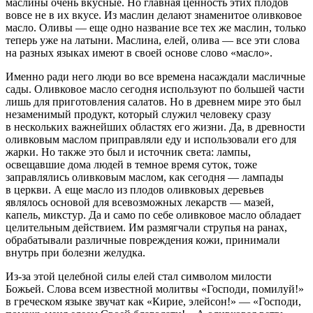
маслины очень вкусные. Но главная ценность этих плодов
вовсе не в их вкусе. Из маслин делают знаменитое оливковое
масло. Оливы — еще одно название все тех же маслин, только
теперь уже на латыни. Маслина, елей, олива — все эти слова
на разных языках имеют в своей основе слово «масло».
Именно ради него люди во все времена насаждали масличные
сады. Оливковое масло сегодня используют по большей части
лишь для приготовления салатов. Но в древнем мире это был
незаменимый продукт, который служил человеку сразу
в нескольких важнейших областях его жизни. Да, в древности
оливковым маслом приправляли еду и использовали его для
жарки. Но также это был и источник света: лампы,
освещавшие дома людей в темное время суток, тоже
заправлялись оливковым маслом, как сегодня — лампады
в церкви. А еще масло из плодов оливковых деревьев
являлось основой для всевозможных лекарств — мазей,
капель, микстур. Да и само по себе оливковое масло обладает
целительным действием. Им размягчали струпья на ранах,
обрабатывали различные повреждения кожи, принимали
внутрь при болезни желудка.
Из-за этой целебной силы елей стал символом милости
Божьей. Слова всем известной молитвы «Господи, помилуй!»
в греческом языке звучат как «Кирие, элейсон!» — «Господи,