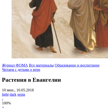
Журнал ФОМА
Все материалы
Образование и воспитание
Читаем с детьми о вере
Растения в Евангелии
10 мин., 10.05.2018
light
dark
sepia
-
100
%
+