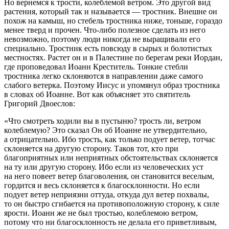
Но вернемся к трости, колеблемой ветром. Это другой вид
растения, который так и называется — тростник. Внешне он
похож на камыш, но стебель тростника ниже, тоньше, гораздо
менее тверд и прочен. Что-либо полезное сделать из него
невозможно, поэтому люди никогда не выращивали его
специально. Тростник есть повсюду в сырых и болотистых
местностях. Растет он и в Палестине по берегам реки Иордан,
где проповедовал Иоанн Креститель. Тонкие стебли
тростника легко склоняются в направлении даже самого
слабого ветерка. Поэтому Иисус и упомянул образ тростника
в словах об Иоанне. Вот как объясняет это святитель
Григорий Двоеслов:
«Что смотреть ходили вы в пустыню? трость ли, ветром
колеблемую? Это сказал Он об Иоанне не утвердительно,
а отрицательно. Ибо трость, как только подует ветер, тотчас
склоняется на другую сторону. Таков тот, кто при
благоприятных или неприятных обстоятельствах склоняется
на ту или другую сторону. Ибо если из человеческих уст
на него повеет ветер благоволения, он становится веселым,
гордится и весь склоняется к благосклонности. Но если
подует ветер неприязни оттуда, откуда дул ветер похвалы,
то он быстро сгибается на противоположную сторону, к силе
ярости. Иоанн же не был тростью, колеблемою ветром,
потому что ни благосклонность не делала его приветливым,