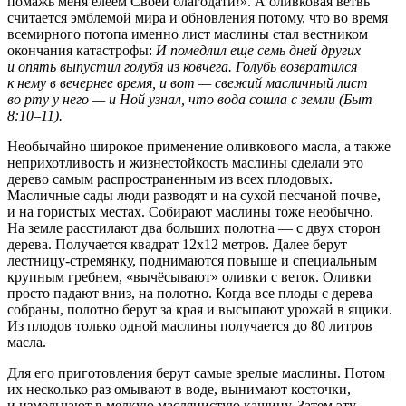
помажь меня елеем Своей благодати!». А оливковая ветвь
считается эмблемой мира и обновления потому, что во время
всемирного потопа именно лист маслины стал вестником
окончания катастрофы:
И помедлил еще семь дней других
и опять выпустил голубя из ковчега. Голубь возвратился
к нему в вечернее время, и вот — свежий масличный лист
во рту у него — и Ной узнал, что вода сошла с земли (Быт
8:10–11).
Необычайно широкое применение оливкового масла, а также
неприхотливость и жизнестойкость маслины сделали это
дерево самым распространенным из всех плодовых.
Масличные сады люди разводят и на сухой песчаной почве,
и на гористых местах. Собирают маслины тоже необычно.
На земле расстилают два больших полотна — с двух сторон
дерева. Получается квадрат 12х12 метров. Далее берут
лестницу-стремянку, поднимаются повыше и специальным
крупным гребнем, «вычёсывают» оливки с веток. Оливки
просто падают вниз, на полотно. Когда все плоды с дерева
собраны, полотно берут за края и высыпают урожай в ящики.
Из плодов только одной маслины получается до 80 литров
масла.
Для его приготовления берут самые зрелые маслины. Потом
их несколько раз омывают в воде, вынимают косточки,
и измельчают в мелкую маслянистую кашицу. Затем эту