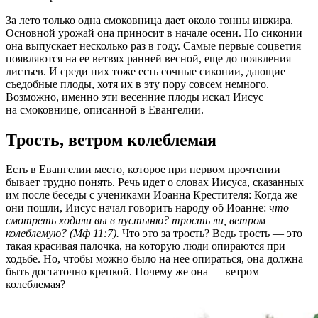
За лето только одна смоковница дает около тонны инжира.
Основной урожай она приносит в начале осени. Но сиконии
она выпускает несколько раз в году. Самые первые соцветия
появляются на ее ветвях ранней весной, еще до появления
листьев. И среди них тоже есть сочные сиконии, дающие
съедобные плоды, хотя их в эту пору совсем немного.
Возможно, именно эти весенние плоды искал Иисус
на смоковнице, описанной в Евангелии.
Трость, ветром колеблемая
Есть в Евангелии место, которое при первом прочтении
бывает трудно понять. Речь идет о словах Иисуса, сказанных
им после беседы с учениками Иоанна Крестителя: Когда же
они пошли, Иисус начал говорить народу об Иоанне:
что
смотреть ходили вы в пустыню? трость ли, ветром
колеблемую? (Мф 11:7).
Что это за трость? Ведь трость — это
такая красивая палочка, на которую люди опираются при
ходьбе. Но, чтобы можно было на нее опираться, она должна
быть достаточно крепкой. Почему же она — ветром
колеблемая?