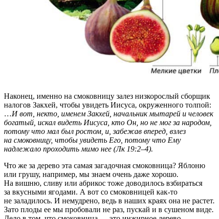
Наконец, именно на смоковницу залез низкорослый сборщик
налогов Закхей, чтобы увидеть Иисуса, окруженного толпой:
…
И вот, некто, именем Закхей, начальник мытарей и человек
богатый, искал видеть Иисуса, кто Он, но не мог за народом,
потому что мал был ростом, и, забежав вперед, взлез
на смоковницу, чтобы увидеть Его, потому что Ему
надлежало проходить мимо нее (Лк 19:2–4).
Что же за дерево эта самая загадочная смоковница? Яблоню
или грушу, например, мы знаем очень даже хорошо.
На вишню, сливу или абрикос тоже доводилось взбираться
за вкусными ягодами. А вот со смоковницей как-то
не заладилось. И немудрено, ведь в наших краях она не растет.
Зато плоды ее мы пробовали не раз, пускай и в сушеном виде.
Дело в том, что смоковница — это инжирное дерево.