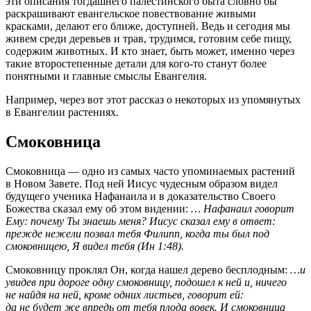
эти описания тогдашнего палестинского быта словно бы
раскрашивают евангельское повествование живыми
красками, делают его ближе, доступней. Ведь и сегодня мы
живем среди деревьев и трав, трудимся, готовим себе пищу,
содержим животных. И кто знает, быть может, именно через
такие второстепенные детали для кого-то станут более
понятными и главные смыслы Евангелия.
Например, через вот этот рассказ о некоторых из упомянутых
в Евангелии растениях.
Смоковница
Смоковница — одно из самых часто упоминаемых растений
в Новом Завете. Под ней Иисус чудесным образом видел
будущего ученика Нафанаила и в доказательство Своего
Божества сказал ему об этом видении:
… Нафанаил говорит
Ему: почему Ты знаешь меня? Иисус сказал ему в ответ:
прежде нежели позвал тебя Филипп, когда ты был под
смоковницею, Я видел тебя (Ин 1:48).
Смоковницу проклял Он, когда нашел дерево бесплодным:
…и
увидев при дороге одну смоковницу, подошел к ней и, ничего
не найдя на ней, кроме одних листьев, говорит ей:
да не будет же впредь от тебя плода вовек. И смоковница