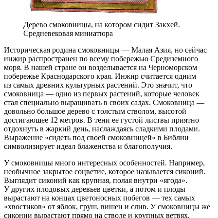
Дерево смоковницы, на котором сидит Закхей.
Средневековая миниатюра
Историческая родина смоковницы — Малая Азия, но сейчас
инжир распространен по всему побережью Средиземного
моря. В нашей стране он возделывается на Черноморском
побережье Краснодарского края. Инжир считается одним
из самых древних культурных растений. Это значит, что
смоковница — одно из первых растений, которые человек
стал специально выращивать в своих садах. Смоковница —
довольно большое дерево с толстым стволом, высотой
достигающее 12 метров. В тени ее густой листвы приятно
отдохнуть в жаркий день, наслаждаясь сладкими плодами.
Выражение «сидеть под своей смоковницей» в Библии
символизирует идеал блаженства и благополучия.
У смоковницы много интересных особенностей. Например,
необычное закрытое соцветие, которое называется сиконий.
Выглядит сиконий как крупная, полая внутри «ягода».
У других плодовых деревьев цветки, а потом и плоды
вырастают на концах цветоносных побегов — тех самых
«хвостиков» от яблок, груш, вишен и слив. У смоковницы же
сиконии вырастают прямо на стволе и крупных ветвях.