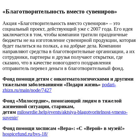
«Благотворительность вместо сувениров»
Акция «Благотворительность вместо сувениров» – это
социальный проект, действующий уже с 2007 года. Его идея
заключается в том, чтобы компании тратили праздничные
бюджеты не на изготовление сувенирной продукции, которая
будет пылиться на полках, а на добрые дела. Компании
направляют средства в благотворительные организации, а их
сотрудники, партнеры и друзья получают открытки, где
сказано, что в качестве новогоднего поздравления
отправитель перевел деньги в благотворительный фонд.
Фонд помощи детям с онкогематологическими и другими
тяжелыми заболеваниями «Подари жизнь»
podari-
zhizn.ru/main/node/7427
Фонд «Милосердие», помогающий людям в тяжелой
жизненной ситуации, старикам,
детям
miloserdie.help/events/aktsiya-blagotvoritelnost-vmesto-
suvenir/
Фонд помощи хосписам «Вера»: «С «Верой» в музей!»
hospicefund.ru/bvs-18/