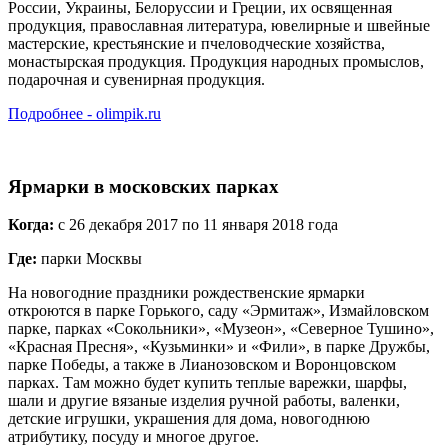
России, Украины, Белоруссии и Греции, их освященная
продукция, православная литература, ювелирные и швейные
мастерские, крестьянские и пчеловодческие хозяйства,
монастырская продукция. Продукция народных промыслов,
подарочная и сувенирная продукция.
Подробнее - olimpik.ru
Ярмарки в московских парках
Когда:
с 26 декабря 2017 по 11 января 2018 года
Где:
парки Москвы
На новогодние праздники рождественские ярмарки
откроются в парке Горького, саду «Эрмитаж», Измайловском
парке, парках «Сокольники», «Музеон», «Северное Тушино»,
«Красная Пресня», «Кузьминки» и «Фили», в парке Дружбы,
парке Победы, а также в Лианозовском и Воронцовском
парках. Там можно будет купить теплые варежки, шарфы,
шали и другие вязаные изделия ручной работы, валенки,
детские игрушки, украшения для дома, новогоднюю
атрибутику, посуду и многое другое.