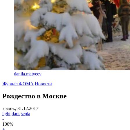
danila.matveev
Журнал ФОМА
Новости
Рождество в Москве
7 мин., 31.12.2017
light
dark
sepia
-
100
%
+