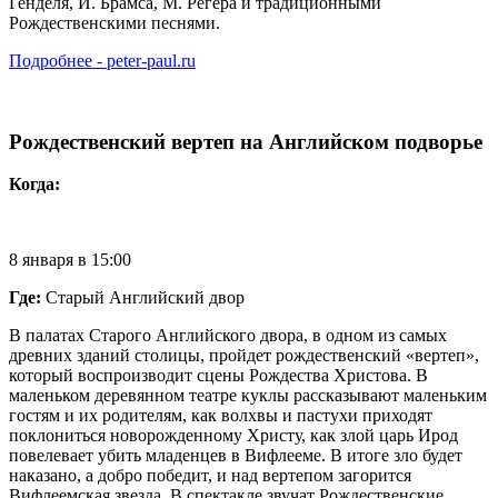
Генделя, Й. Брамса, М. Регера и традиционными
Рождественскими песнями.
Подробнее - peter-paul.ru
Рождественский вертеп на Английском подворье
Когда:
8 января в 15:00
Где:
Старый Английский двор
В палатах Старого Английского двора, в одном из самых
древних зданий столицы, пройдет рождественский «вертеп»,
который воспроизводит сцены Рождества Христова. В
маленьком деревянном театре куклы рассказывают маленьким
гостям и их родителям, как волхвы и пастухи приходят
поклониться новорожденному Христу, как злой царь Ирод
повелевает убить младенцев в Вифлееме. В итоге зло будет
наказано, а добро победит, и над вертепом загорится
Вифлеемская звезда. В спектакле звучат Рождественские