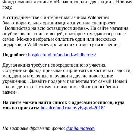
Фонд помощи хосписам «Вера» проводит две акции к Новому
году.
В сотрудничестве с интернет-магазином Wildberries
благотворительная организация запустила спецпроект
«Волшебство на всю оставшуюся жизнь». На сайте магазина
опубликованы списки вещей, в которых нуждаются разные
семьи. Можно выбрать и оплатить один или несколько
подарков, а Wildberries доставит их по месту назначения.
Подробнее:
hospicefund.ru/podarki-wildberries/
Другая акция требует непосредственного участия.
Сотрудники фонда призывают привозить в хосписы сладости,
мандарины и елочные игрушки и другие новогодние
украшения: «Давайте подарим пациентам тот самый Новый
год, из детства. Потому что именно сейчас он особенно
важен».
На сайте можно найти список с адресами хосписов, куда
можно приехать:
hospicefund.ru/novyiy-god-2018/
На заставке фрагмент фото:
danila.matveev