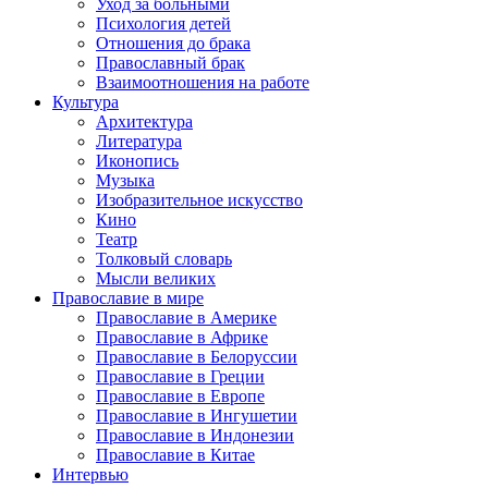
Уход за больными
Психология детей
Отношения до брака
Православный брак
Взаимоотношения на работе
Культура
Архитектура
Литература
Иконопись
Музыка
Изобразительное искусство
Кино
Театр
Толковый словарь
Мысли великих
Православие в мире
Православие в Америке
Православие в Африке
Православие в Белоруссии
Православие в Греции
Православие в Европе
Православие в Ингушетии
Православие в Индонезии
Православие в Китае
Интервью