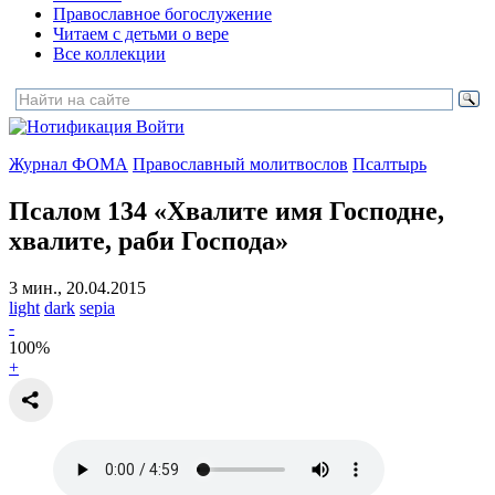
Православное богослужение
Читаем с детьми о вере
Все коллекции
Войти
Журнал ФОМА
Православный молитвослов
Псалтырь
Псалом 134
«Хвалите имя Господне,
хвалите, раби Господа»
3 мин., 20.04.2015
light
dark
sepia
-
100
%
+