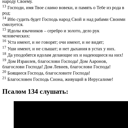
народу Своему.
13
Господи, имя Твое
славно
вовеки, и память о Тебе из рода в
род;
14
Ибо судить будет Господь народ Свой и над рабами Своими
смилуется.
15
Идолы язычников – серебро и золото, дело рук
человеческих:
16
Уста имеют, и не говорят; очи имеют, и не видят;
17
Уши имеют, и не слышат; и нет дыхания в устах у них.
18
Да уподобятся идолам делающие их и надеющиеся на них!
19
Дом Израилев, благослови Господа! Дом Ааронов,
благослови Господа! Дом Левиев, благослови Господа!
20
Боящиеся Господа, благословите Господа!
21
Благословен Господь Сиона, живущий в Иерусалиме!
Псалом 134 слушать: