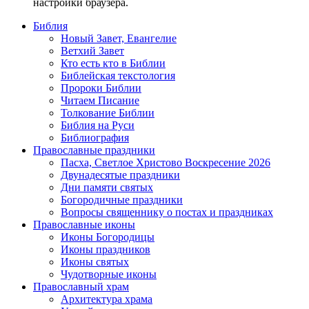
настройки браузера.
Библия
Новый Завет, Евангелие
Ветхий Завет
Кто есть кто в Библии
Библейская текстология
Пророки Библии
Читаем Писание
Толкование Библии
Библия на Руси
Библиография
Православные праздники
Пасха, Светлое Христово Воскресение 2026
Двунадесятые праздники
Дни памяти святых
Богородичные праздники
Вопросы священнику о постах и праздниках
Православные иконы
Иконы Богородицы
Иконы праздников
Иконы святых
Чудотворные иконы
Православный храм
Архитектура храма