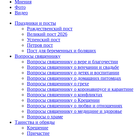
Мнения
Фото
Видео
Праздники и посты
Рождественский пост
Великий пост 2026
Успенский пост
Петров пост
Пост для беременных и болящих
Вопросы священнику
Вопросы священнику о вере и благочестии
Вопросы священнику о венчании и свадьбе
Вопросы священнику о детях и воспитании
Вопросы священнику о домашних питомцах
Вопросы священнику о грехе
Вопросы священнику о коронавирусе и карантине
Вопросы священнику о конфликтах
Вопросы священнику о Крещении
Вопросы священнику о любви и отношениях
Вопросы священнику о медицине и здоровье
Вопросы о храме
Таинства и обряды
Крещение
Причастие