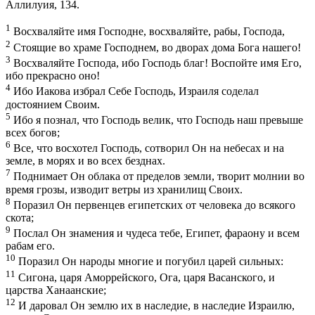
Аллилуия, 134.
1
Восхваляйте имя Господне, восхваляйте, рабы, Господа,
2
Стоящие во храме Господнем, во дворах дома Бога нашего!
3
Восхваляйте Господа, ибо Господь благ! Воспойте имя Его,
ибо прекрасно оно!
4
Ибо Иакова избрал Себе Господь, Израиля соделал
достоянием Своим.
5
Ибо я познал, что Господь велик, что Господь наш превыше
всех богов;
6
Все, что восхотел Господь, сотворил Он на небесах и на
земле, в морях и во всех безднах.
7
Поднимает Он облака от пределов земли, творит молнии во
время грозы, изводит ветры из хранилищ Своих.
8
Поразил Он первенцев египетских от человека до всякого
скота;
9
Послал Он знамения и чудеса тебе, Египет, фараону и всем
рабам его.
10
Поразил Он народы многие и погубил царей сильных:
11
Сигона, царя Аморрейского, Ога, царя Васанского, и
царства Ханаанские;
12
И даровал Он землю их в наследие, в наследие Израилю,