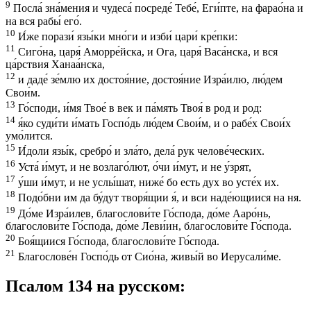
9
Посла́ зна́мения и чудеса́ посреде́ Тебе́, Еги́пте, на фарао́на и
на вся рабы́ eго́.
10
И́же порази́ язы́ки мно́ги и изби́ цари́ кре́пки:
11
Сиго́на, царя́ Аморре́йска, и Ога, царя́ Васа́нска, и вся
ца́рствия Ханаа́нска,
12
и даде́ зе́млю их достоя́ние, достоя́ние Изра́илю, лю́дем
Свои́м.
13
Го́споди, и́мя Твое́ в век и па́мять Твоя́ в род и род:
14
я́ко суди́ти и́мать Госпо́дь лю́дем Свои́м, и о рабе́х Свои́х
умо́лится.
15
И́доли язы́к, сребро́ и зла́то, дела́ рук челове́ческих.
16
Уста́ и́мут, и не возлаго́лют, о́чи и́мут, и не у́зрят,
17
у́ши и́мут, и не услы́шат, ниже́ бо есть дух во усте́х их.
18
Подо́бни им да бу́дут творя́щии я́, и вси наде́ющиися на ня.
19
До́ме Изра́илев, благослови́те Го́спода, до́ме Ааро́нь,
благослови́те Го́спода, до́ме Леви́ин, благослови́те Го́спода.
20
Боя́щиися Го́спода, благослови́те Го́спода.
21
Благослове́н Госпо́дь от Сио́на, живы́й во Иерусали́ме.
Псалом 134 на русском: