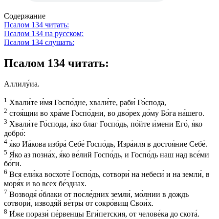
Содержание
Псалом 134 читать:
Псалом 134 на русском:
Псалом 134 слушать:
Псалом 134 читать:
Аллилу́иа.
1
Хвали́те и́мя Госпо́дне, хвали́те, раби́ Го́спода,
2
стоя́щии во хра́ме Госпо́дни, во дво́рех до́му Бо́га на́шего.
3
Хвали́те Го́спода, я́ко благ Госпо́дь, по́йте и́мени Его́, я́ко
добро́:
4
я́ко Иа́кова избра́ Себе́ Госпо́дь, Изра́иля в достоя́ние Себе́.
5
Я́ко аз позна́х, я́ко ве́лий Госпо́дь, и Госпо́дь наш над все́ми
бо́ги.
6
Вся ели́ка восхоте́ Госпо́дь, сотвори́ на небеси́ и на земли́, в
моря́х и во всех бе́зднах.
7
Возводя́ о́блаки от после́дних земли́, мо́лнии в дождь
сотвори́, изводя́й ве́тры от сокро́вищ Свои́х.
8
И́же порази́ пе́рвенцы Еги́петския, от челове́ка до скота́.