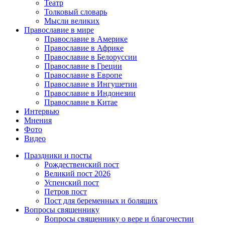
Театр
Толковый словарь
Мысли великих
Православие в мире
Православие в Америке
Православие в Африке
Православие в Белоруссии
Православие в Греции
Православие в Европе
Православие в Ингушетии
Православие в Индонезии
Православие в Китае
Интервью
Мнения
Фото
Видео
Праздники и посты
Рождественский пост
Великий пост 2026
Успенский пост
Петров пост
Пост для беременных и болящих
Вопросы священнику
Вопросы священнику о вере и благочестии