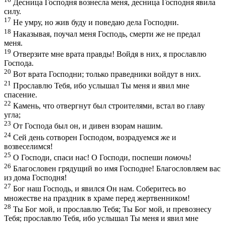
Десница Господня вознесла меня, десница Господня явила
силу.
17
Не умру, но жив буду и поведаю дела Господни.
18
Наказывая, поучал меня Господь, смерти же не предал
меня.
19
Отверзите мне врата правды! Войдя в них, я прославлю
Господа.
20
Вот врата Господни; только праведники войдут в них.
21
Прославлю Тебя, ибо услышал Ты меня и явил мне
спасение.
22
Камень, что отвергнут был строителями, встал во главу
угла;
23
От Господа был он, и дивен взорам нашим.
24
Сей день сотворен Господом, возрадуемся же и
возвеселимся!
25
О Господи, спаси нас! О Господи, поспеши
помочь
!
26
Благословен грядущий во имя Господне! Благословляем вас
из дома Господня!
27
Бог наш Господь, и явился Он нам. Соберитесь во
множестве на праздник в храме перед жертвенником!
28
Ты Бог мой, и прославлю Тебя; Ты Бог мой, и превознесу
Тебя; прославлю Тебя, ибо услышал Ты меня и явил мне