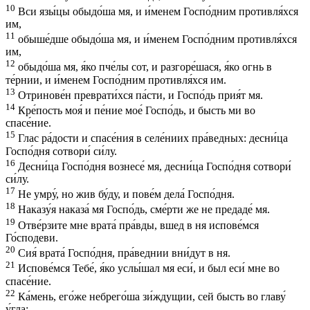
10
Вси язы́цы обыдо́ша мя, и и́менем Госпо́дним противля́хся
им,
11
обыше́дше обыдо́ша мя, и и́менем Госпо́дним противля́хся
им,
12
обыдо́ша мя, я́ко пче́лы сот, и разгоре́шася, я́ко огнь в
те́рнии, и и́менем Госпо́дним противля́хся им.
13
Отринове́н преврати́хся па́сти, и Госпо́дь прия́т мя.
14
Кре́пость моя́ и пе́ние мое́ Госпо́дь, и бысть ми во
спасе́ние.
15
Глас ра́дости и спасе́ния в селе́ниих пра́ведных: десни́ца
Госпо́дня сотвори́ си́лу.
16
Десни́ца Госпо́дня вознесе́ мя, десни́ца Госпо́дня сотвори́
си́лу.
17
Не умру́, но жив бу́ду, и пове́м дела́ Госпо́дня.
18
Наказу́я наказа́ мя Госпо́дь, сме́рти же не предаде́ мя.
19
Отве́рзите мне врата́ пра́вды, вшед в ня испове́мся
Го́сподеви.
20
Сия́ врата́ Госпо́дня, пра́веднии вни́дут в ня.
21
Испове́мся Тебе́, я́ко услы́шал мя еси́, и был еси́ мне во
спасе́ние.
22
Ка́мень, eго́же небрего́ша зи́ждущии, сей бысть во главу́
у́гла: