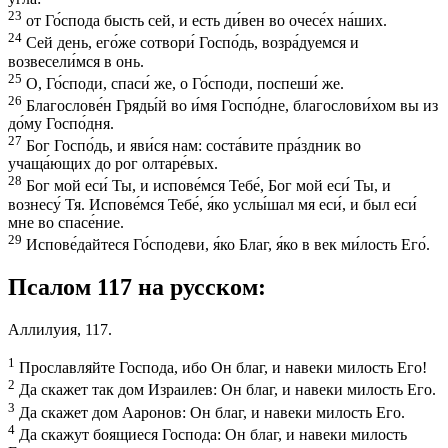
23
от Го́спода бысть сей, и есть ди́вен во очесе́х на́ших.
24
Сей день, eго́же сотвори́ Госпо́дь, возра́дуемся и
возвесели́мся в онь.
25
О, Го́споди, спаси́ же, о Го́споди, поспеши́ же.
26
Благослове́н Гряды́й во и́мя Госпо́дне, благослови́хом вы из
до́му Госпо́дня.
27
Бог Госпо́дь, и яви́ся нам: соста́вите пра́здник во
учаща́ющих до рог олтаре́вых.
28
Бог мой еси́ Ты, и испове́мся Тебе́, Бог мой еси́ Ты, и
вознесу́ Тя. Испове́мся Тебе́, я́ко услы́шал мя еси́, и был еси́
мне во спасе́ние.
29
Испове́дайтеся Го́сподеви, я́ко Благ, я́ко в век ми́лость Его́.
Псалом 117 на русском:
Аллилуия, 117.
1
Прославляйте Господа, ибо Он благ, и навеки милость Его!
2
Да скажет так дом Израилев: Он благ, и навеки милость Его.
3
Да скажет дом Ааронов: Он благ, и навеки милость Его.
4
Да скажут боящиеся Господа: Он благ, и навеки милость