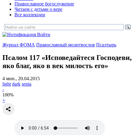
Православное богослужение
Читаем с детьми о вере
Все коллекции
Войти
Журнал ФОМА
Православный молитвослов
Псалтырь
Псалом 117
«Исповедайтеся Господеви,
яко благ, яко в век милость eго»
4 мин., 20.04.2015
light
dark
sepia
-
100
%
+