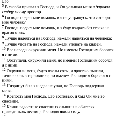
Его.
5
В скорби призвал я Господа, и Он услышал меня
и даровал
сердцу моему
простор.
6
Господь подает мне помощь, и я не устрашусь: что сотворит
мне человек?
7
Господь подает мне помощь, и я буду взирать без страха на
врагов моих.
8
Лучше надеяться на Господа, нежели надеяться на человека;
9
Лучше уповать на Господа, нежели уповать на князей.
10
Все народы окружили меня. Но именем Господним боролся
я с ними.
11
Обступали, окружили меня, но именем Господним боролся
я с ними.
12
Окружили меня, будто пчелы соты, и яростью пылали,
точно огонь в терновнике, но именем Господним боролся я с
ними.
13
Низринут был я и едва не упал, но Господь поддержал
меня.
14
Крепость моя Господь, Его воспеваю, и был Он мне во
спасение.
15
Клики радостные спасенных слышны в обителях
праведников: десница Господня явила силу.
16