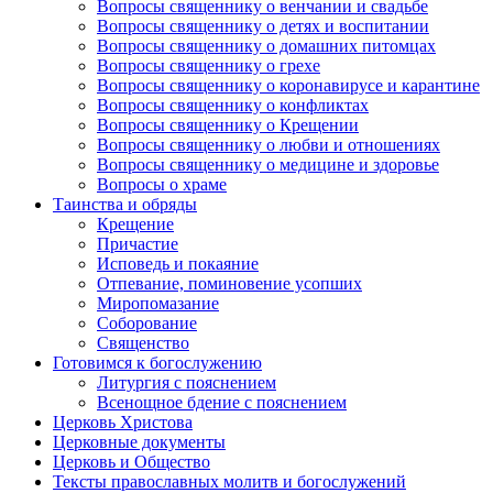
Вопросы священнику о венчании и свадьбе
Вопросы священнику о детях и воспитании
Вопросы священнику о домашних питомцах
Вопросы священнику о грехе
Вопросы священнику о коронавирусе и карантине
Вопросы священнику о конфликтах
Вопросы священнику о Крещении
Вопросы священнику о любви и отношениях
Вопросы священнику о медицине и здоровье
Вопросы о храме
Таинства и обряды
Крещение
Причастие
Исповедь и покаяние
Отпевание, поминовение усопших
Миропомазание
Соборование
Священство
Готовимся к богослужению
Литургия с пояснением
Всенощное бдение с пояснением
Церковь Христова
Церковные документы
Церковь и Общество
Тексты православных молитв и богослужений