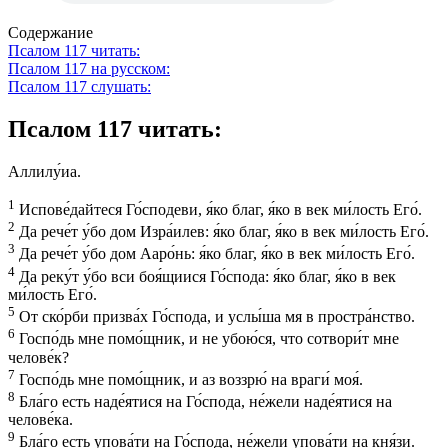
Содержание
Псалом 117 читать:
Псалом 117 на русском:
Псалом 117 слушать:
Псалом 117 читать:
Аллилу́иа.
1
Испове́дайтеся Го́сподеви, я́ко благ, я́ко в век ми́лость Его́.
2
Да рече́т у́бо дом Изра́илев: я́ко благ, я́ко в век ми́лость Его́.
3
Да рече́т у́бо дом Ааро́нь: я́ко благ, я́ко в век ми́лость Его́.
4
Да реку́т у́бо вси боя́щиися Го́спода: я́ко благ, я́ко в век
ми́лость Его́.
5
От ско́рби призва́х Го́спода, и услы́ша мя в простра́нство.
6
Госпо́дь мне помо́щник, и не убою́ся, что сотвори́т мне
челове́к?
7
Госпо́дь мне помо́щник, и аз воззрю́ на враги́ моя́.
8
Бла́го есть наде́ятися на Го́спода, не́жели наде́ятися на
челове́ка.
9
Бла́го есть упова́ти на Го́спода, не́жели упова́ти на кня́зи.