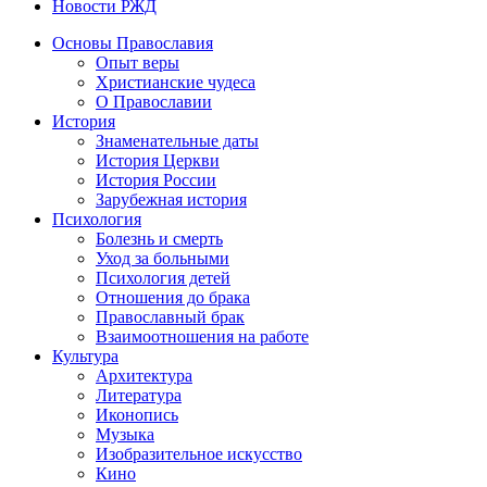
Новости РЖД
Основы Православия
Опыт веры
Христианские чудеса
О Православии
История
Знаменательные даты
История Церкви
История России
Зарубежная история
Психология
Болезнь и смерть
Уход за больными
Психология детей
Отношения до брака
Православный брак
Взаимоотношения на работе
Культура
Архитектура
Литература
Иконопись
Музыка
Изобразительное искусство
Кино