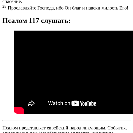
спасение.
29
Прославляйте Господа, ибо Он благ и навеки милость Его!
Псалом 117 слушать:
Псалом представляет еврейский народ ликующим. События,