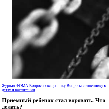
Журнал ФОМА
Вопросы священнику
Вопросы священнику о
детях и воспитании
Приемный ребенок стал воровать.
Что
делать?