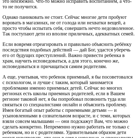
это неизбежно. Что-то можно исправить воспитанием, а что-
то не получится.
Однако паниковать не стоит. Сейчас многие дети пробуют
воровать в магазинах, не от голода или нехватки вещей, а
просто чтобы испытать себя, совершить нечто недозволенное.
Так поступают дети из вполне приличных, адекватных семей.
Если вовремя отреагировать и правильно объяснить ребёнку
последствия подобных действий — дай Бог, удастся уберечь
его от будущих преступлений. Важно привести ребенка в
храм, научить исповедоваться, а для этого, конечно же,
исповедоваться и причащаться самим родителям.
А еще, учитывая, что ребенок приемный, я бы посоветовался
с психологом, и лучше с таким, который занимается
проблемами именно приемных детей. Сейчас во многих
регионах есть школы приемных родителей, если в Вашем
регионе таковой нет, я бы попробовал позвонить туда или
связаться со специалистами онлайн и объяснить проблему.
Имея богатый опыт работы с приемными детьми — и
усыновленными в сознательном возрасте, и с теми, которых
взяли совсем малышами — они подскажут Вам, что можно
сделать конкретно. Непременно нужно работать не только с
ребенком, но и с родителями. Удивительным образом дети
могут чувствовать, что они в семье неродные, и специалисты