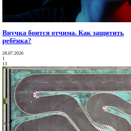
Внучка боится отчима.
Как защитить
ребёнка?
28.07.2026
1
13