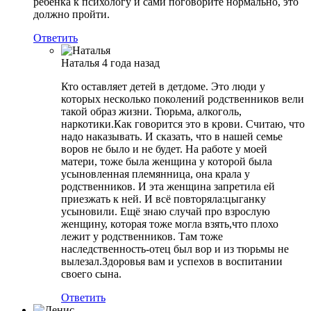
ребенка к психологу и сами поговорите нормально, это
должно пройти.
Ответить
Наталья
4 года назад
Кто оставляет детей в детдоме. Это люди у
которых несколько поколений родственников вели
такой образ жизни. Тюрьма, алкоголь,
наркотики.Как говорится это в крови. Считаю, что
надо наказывать. И сказать, что в нашей семье
воров не было и не будет. На работе у моей
матери, тоже была женщина у которой была
усыновленная племянница, она крала у
родственников. И эта женщина запретила ей
приезжать к ней. И всё повторяла:цыганку
усыновили. Ещё знаю случай про взрослую
женщину, которая тоже могла взять,что плохо
лежит у родственников. Там тоже
наследственность-отец был вор и из тюрьмы не
вылезал.Здоровья вам и успехов в воспитании
своего сына.
Ответить