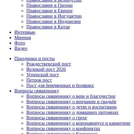
Православие в Греции
Православие в Европе
Православие в Ингушетии
Православие в Индонезии
Православие в Китае
Интервью
Мнения
Фото
Видео
Праздники и посты
Рождественский пост
Великий пост 2026
Успенский пост
Петров пост
Пост для беременных и болящих
Вопросы священнику
Вопросы священнику о вере и благочестии
Вопросы священнику о венчании и свадьбе
Вопросы священнику о детях и воспитании
Вопросы священнику о домашних питомцах
Вопросы священнику о грехе
Вопросы священнику о коронавирусе и карантине
Вопросы священнику о конфликтах
Вопросы священнику о Крещении