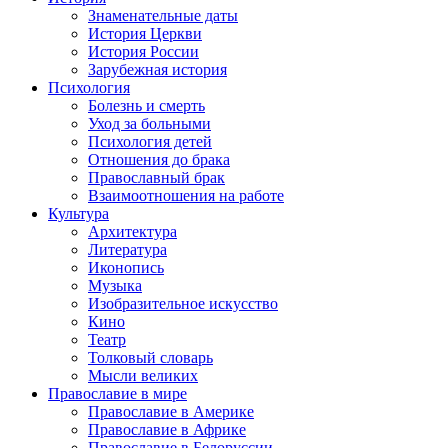
Знаменательные даты
История Церкви
История России
Зарубежная история
Психология
Болезнь и смерть
Уход за больными
Психология детей
Отношения до брака
Православный брак
Взаимоотношения на работе
Культура
Архитектура
Литература
Иконопись
Музыка
Изобразительное искусство
Кино
Театр
Толковый словарь
Мысли великих
Православие в мире
Православие в Америке
Православие в Африке
Православие в Белоруссии