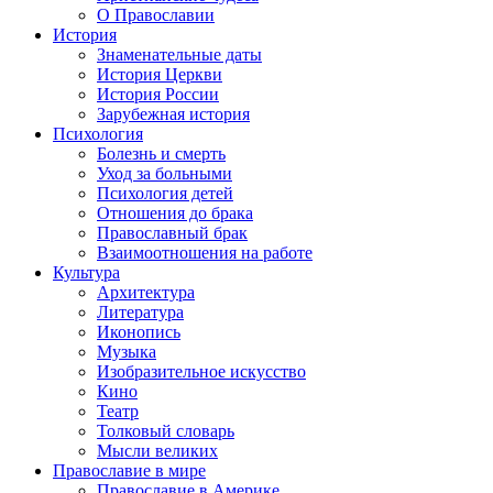
О Православии
История
Знаменательные даты
История Церкви
История России
Зарубежная история
Психология
Болезнь и смерть
Уход за больными
Психология детей
Отношения до брака
Православный брак
Взаимоотношения на работе
Культура
Архитектура
Литература
Иконопись
Музыка
Изобразительное искусство
Кино
Театр
Толковый словарь
Мысли великих
Православие в мире
Православие в Америке