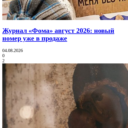
Журнал «Фома» август 2026:
новый
номер уже в продаже
04.08.2026
0
2