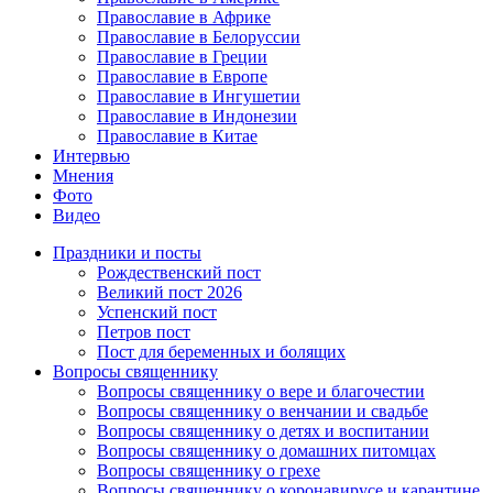
Православие в Африке
Православие в Белоруссии
Православие в Греции
Православие в Европе
Православие в Ингушетии
Православие в Индонезии
Православие в Китае
Интервью
Мнения
Фото
Видео
Праздники и посты
Рождественский пост
Великий пост 2026
Успенский пост
Петров пост
Пост для беременных и болящих
Вопросы священнику
Вопросы священнику о вере и благочестии
Вопросы священнику о венчании и свадьбе
Вопросы священнику о детях и воспитании
Вопросы священнику о домашних питомцах
Вопросы священнику о грехе
Вопросы священнику о коронавирусе и карантине