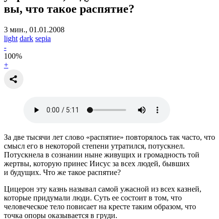
вы, что такое распятие?
3 мин., 01.01.2008
light
dark
sepia
-
100
%
+
За две тысячи лет слово «распятие» повторялось так часто, что
смысл его в некоторой степени утратился, потускнел.
Потускнела в сознании ныне живущих и громадность той
жертвы, которую принес Иисус за всех людей, бывших
и будущих. Что же такое распятие?
Цицерон эту казнь называл самой ужасной из всех казней,
которые придумали люди. Суть ее состоит в том, что
человеческое тело повисает на кресте таким образом, что
точка опоры оказывается в груди.