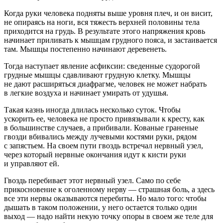
Когда руки человека подняты выше уровня плеч, и он висит,
не опираясь на ноги, вся тяжесть верхней половины тела
приходится на грудь. В результате этого напряжения кровь
начинает приливать к мышцам грудного пояса, и застаивается
там. Мышцы постепенно начинают деревенеть.
Тогда наступает явление асфиксии: сведенные судорогой
грудные мышцы сдавливают грудную клетку. Мышцы
не дают расширяться диафрагме, человек не может набрать
в легкие воздуха и начинает умирать от удушья.
Такая казнь иногда длилась несколько суток. Чтобы
ускорить ее, человека не просто привязывали к кресту, как
в большинстве случаев, а прибивали. Кованые граненые
гвозди вбивались между лучевыми костями руки, рядом
с запястьем. На своем пути гвоздь встречал нервный узел,
через который нервные окончания идут к кисти руки
и управляют ей.
Гвоздь перебивает этот нервный узел. Само по себе
прикосновение к оголенному нерву — страшная боль, а здесь
все эти нервы оказываются перебиты. Но мало того: чтобы
дышать в таком положении, у него остается только один
выход — надо найти некую точку опоры в своем же теле для