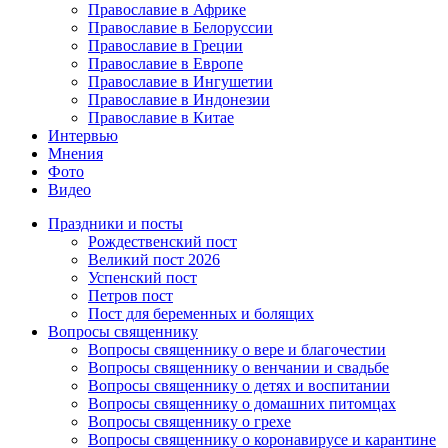
Православие в Африке
Православие в Белоруссии
Православие в Греции
Православие в Европе
Православие в Ингушетии
Православие в Индонезии
Православие в Китае
Интервью
Мнения
Фото
Видео
Праздники и посты
Рождественский пост
Великий пост 2026
Успенский пост
Петров пост
Пост для беременных и болящих
Вопросы священнику
Вопросы священнику о вере и благочестии
Вопросы священнику о венчании и свадьбе
Вопросы священнику о детях и воспитании
Вопросы священнику о домашних питомцах
Вопросы священнику о грехе
Вопросы священнику о коронавирусе и карантине