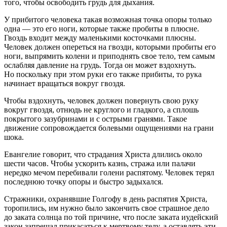
того, чтобы освободить грудь для дыхания.
У прибитого человека такая возможная точка опоры только
одна — это его ноги, которые также пробиты в плюсне.
Гвоздь входит между маленькими косточками плюсны.
Человек должен опереться на гвозди, которыми пробиты его
ноги, выпрямить колени и приподнять свое тело, тем самым
ослабляя давление на грудь. Тогда он может вздохнуть.
Но поскольку при этом руки его также прибиты, то рука
начинает вращаться вокруг гвоздя.
Чтобы вздохнуть, человек должен повернуть свою руку
вокруг гвоздя, отнюдь не круглого и гладкого, а сплошь
покрытого зазубринами и с острыми гранями. Такое
движение сопровождается болевыми ощущениями на грани
шока.
Евангелие говорит, что страдания Христа длились около
шести часов. Чтобы ускорить казнь, стража или палачи
нередко мечом перебивали голени распятому. Человек терял
последнюю точку опоры и быстро задыхался.
Стражники, охранявшие Голгофу в день распятия Христа,
торопились, им нужно было закончить свое страшное дело
до заката солнца по той причине, что после заката иудейский
закон запрещал прикасаться к мертвому телу, а оставлять эти