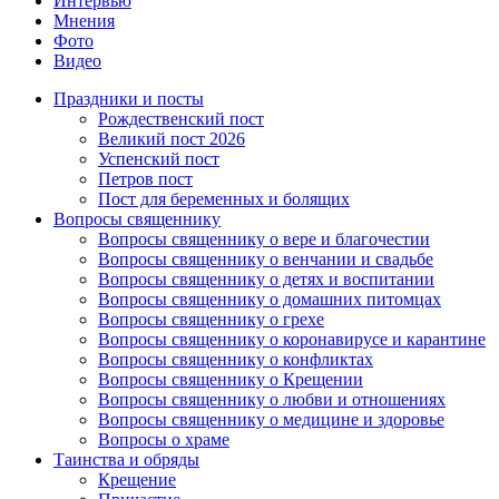
Интервью
Мнения
Фото
Видео
Праздники и посты
Рождественский пост
Великий пост 2026
Успенский пост
Петров пост
Пост для беременных и болящих
Вопросы священнику
Вопросы священнику о вере и благочестии
Вопросы священнику о венчании и свадьбе
Вопросы священнику о детях и воспитании
Вопросы священнику о домашних питомцах
Вопросы священнику о грехе
Вопросы священнику о коронавирусе и карантине
Вопросы священнику о конфликтах
Вопросы священнику о Крещении
Вопросы священнику о любви и отношениях
Вопросы священнику о медицине и здоровье
Вопросы о храме
Таинства и обряды
Крещение