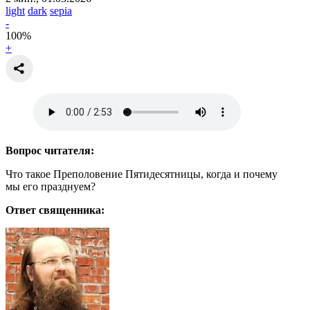
light
dark
sepia
-
100
%
+
Вопрос читателя:
Что такое Преполовение Пятидесятницы, когда и почему
мы его празднуем?
Ответ священника: