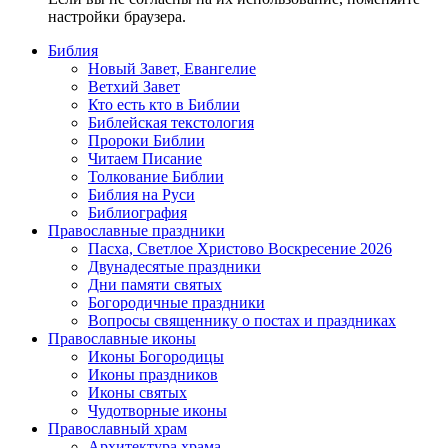
настройки браузера.
Библия
Новый Завет, Евангелие
Ветхий Завет
Кто есть кто в Библии
Библейская текстология
Пророки Библии
Читаем Писание
Толкование Библии
Библия на Руси
Библиография
Православные праздники
Пасха, Светлое Христово Воскресение 2026
Двунадесятые праздники
Дни памяти святых
Богородичные праздники
Вопросы священнику о постах и праздниках
Православные иконы
Иконы Богородицы
Иконы праздников
Иконы святых
Чудотворные иконы
Православный храм
Архитектура храма