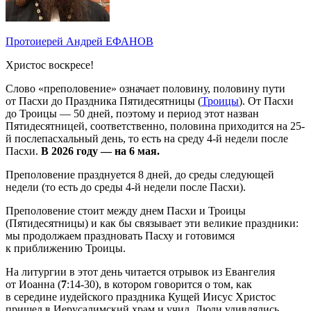
Протоиерей Андрей ЕФАНОВ
Христос воскресе!
Слово «преполовение» означает половину, половину пути
от Пасхи до Праздника Пятидесятницы (
Троицы
). От Пасхи
до Троицы — 50 дней, поэтому и период этот назван
Пятидесятницей, соответственно, половина приходится на 25-
й послепасхальный день, то есть на среду 4-й недели после
Пасхи.
В 2026 году — на 6 мая.
Пре­по­ло­ве­ние празд­ну­ет­ся 8 дней, до среды следующей
недели (то есть до среды 4-й недели после Пасхи).
Преполовение стоит между днем Пасхи и Троицы
(Пятидесятницы) и как бы связывает эти великие праздники:
мы продолжаем праздновать Пасху и готовимся
к приближению Троицы.
На литургии в этот день читается отрывок из Евангелия
от Иоанна (
7
:14-30), в котором говорится о том, как
в середине иудейского праздника Кущей Иисус Христос
пришел в Иерусалимский храм и учил. Люди удивлялись,