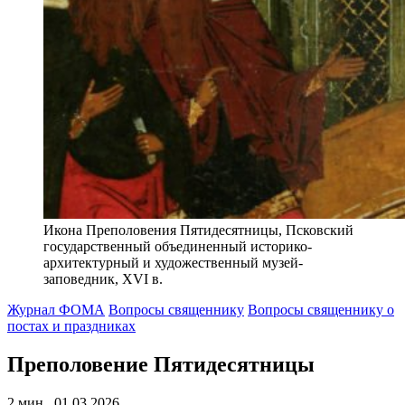
Икона Преполовения Пятидесятницы, Псковский
государственный объединенный историко-
архитектурный и художественный музей-
заповедник, XVI в.
Журнал ФОМА
Вопросы священнику
Вопросы священнику о
постах и праздниках
Преполовение Пятидесятницы
2 мин., 01.03.2026