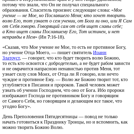
потому что знали, что Он не получал специального
образования. Спаситель произнес следующие слова: «
Мое
учение — не Мое, но Пославшего Меня; кто хочет творить
волю Его, тот узнает о сем учении, от Бога ли оно, или Я Сам
от Себя говорю. Говорящий сам от себя ищет славы себе;
а Кто ищет славы Пославшему Его, Тот истинен, и нет
неправды в Нем
» (Ин
7
:16-18).
«Сказав, что Мое учение не Мое, то есть не противное Богу,
но учение Отца Моего, — пишет святитель
Иоанн
Златоуст
, — говорит, что кто будет творить волю Божию,
то есть кто освоится с добродетелью, а не будет рабом зависти
и не омрачится напрасною ненавистью против Меня, тот
узнает силу слов Моих, от Отца ли Я говорю, или нечто
чуждое и противное Ему. — Волю же Божию творит тот, кто
углубляется в Писания и пророков. Такой человек может
узнать об учении Господнем, что оно от Бога. Ибо пророки
изображают Господа не противником Богу и говорящим
от Самого Себя, но говорящим и делающим все такое, что
угодно Богу».
День Преполовения Пятидесятницы — повод не только
начать готовиться к Празднику Троицы, но и вспомнить, как
можно творить Божию Волю.