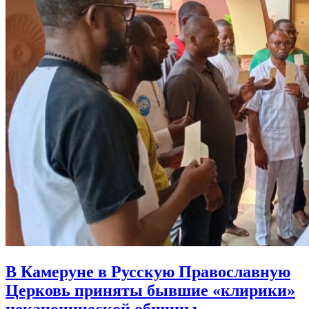
В Камеруне в Русскую Православную
Церковь приняты
бывшие «клирики»
неканонической общины