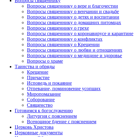
Вопросы священнику
Вопросы священнику о вере и благочестии
Вопросы священнику о венчании и свадьбе
Вопросы священнику о детях и воспитании
Вопросы священнику о домашних питомцах
Вопросы священнику о грехе
Вопросы священнику о коронавирусе и карантине
Вопросы священнику о конфликтах
Вопросы священнику о Крещении
Вопросы священнику о любви и отношениях
Вопросы священнику о медицине и здоровье
Вопросы о храме
Таинства и обряды
Крещение
Причастие
Исповедь и покаяние
Отпевание, поминовение усопших
Миропомазание
Соборование
Священство
Готовимся к богослужению
Литургия с пояснением
Всенощное бдение с пояснением
Церковь Христова
Церковные документы