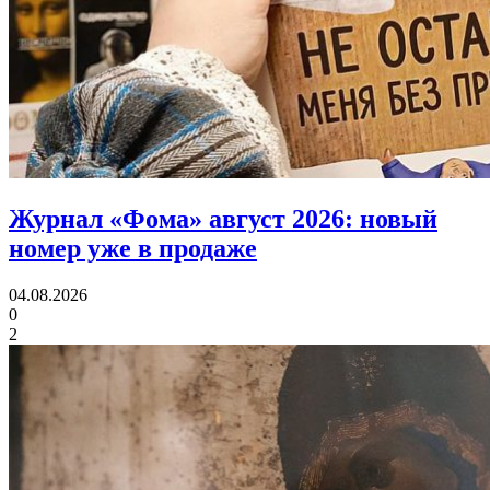
Журнал «Фома» август 2026:
новый
номер уже в продаже
04.08.2026
0
2