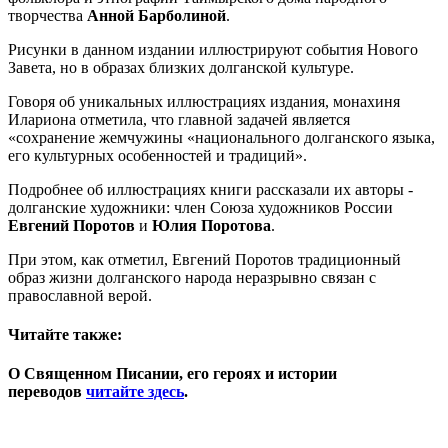
творчества
Анной Барболиной
.
Рисунки в данном издании иллюстрируют события Нового
Завета, но в образах близких долганской культуре.
Говоря об уникальных иллюстрациях издания, монахиня
Илариона отметила, что главной задачей является
«сохранение жемчужины «национального долганского языка,
его культурных особенностей и традиций».
Подробнее об иллюстрациях книги рассказали их авторы -
долганские художники: член Союза художников России
Евгений Поротов
и
Юлия Поротова
.
При этом, как отметил, Евгений Поротов традиционный
образ жизни долганского народа неразрывно связан с
православной верой.
Читайте также:
О Священном Писании, его героях и истории
переводов
читайте здесь
.