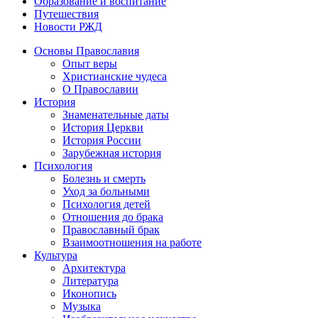
Образование и воспитание
Путешествия
Новости РЖД
Основы Православия
Опыт веры
Христианские чудеса
О Православии
История
Знаменательные даты
История Церкви
История России
Зарубежная история
Психология
Болезнь и смерть
Уход за больными
Психология детей
Отношения до брака
Православный брак
Взаимоотношения на работе
Культура
Архитектура
Литература
Иконопись
Музыка