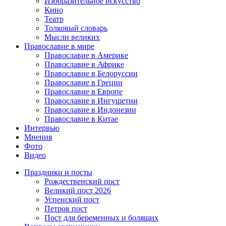
Изобразительное искусство
Кино
Театр
Толковый словарь
Мысли великих
Православие в мире
Православие в Америке
Православие в Африке
Православие в Белоруссии
Православие в Греции
Православие в Европе
Православие в Ингушетии
Православие в Индонезии
Православие в Китае
Интервью
Мнения
Фото
Видео
Праздники и посты
Рождественский пост
Великий пост 2026
Успенский пост
Петров пост
Пост для беременных и болящих