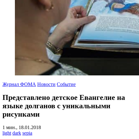
Журнал ФОМА
Новости
Событие
Представлено детское Евангелие на
языке долганов с уникальными
рисунками
1 мин., 18.01.2018
light
dark
sepia
-