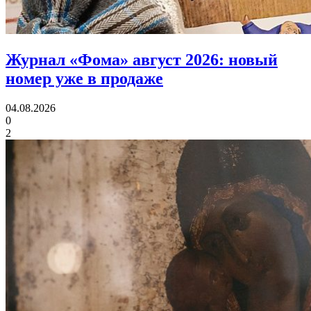
Журнал «Фома» август 2026:
новый
номер уже в продаже
04.08.2026
0
2