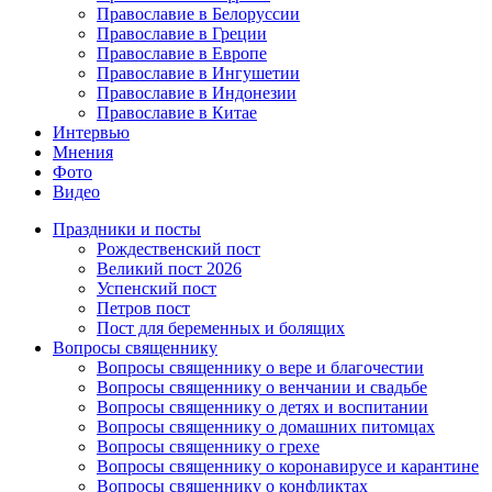
Православие в Белоруссии
Православие в Греции
Православие в Европе
Православие в Ингушетии
Православие в Индонезии
Православие в Китае
Интервью
Мнения
Фото
Видео
Праздники и посты
Рождественский пост
Великий пост 2026
Успенский пост
Петров пост
Пост для беременных и болящих
Вопросы священнику
Вопросы священнику о вере и благочестии
Вопросы священнику о венчании и свадьбе
Вопросы священнику о детях и воспитании
Вопросы священнику о домашних питомцах
Вопросы священнику о грехе
Вопросы священнику о коронавирусе и карантине
Вопросы священнику о конфликтах