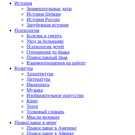
История
Знаменательные даты
История Церкви
История России
Зарубежная история
Психология
Болезнь и смерть
Уход за больными
Психология детей
Отношения до брака
Православный брак
Взаимоотношения на работе
Культура
Архитектура
Литература
Иконопись
Музыка
Изобразительное искусство
Кино
Театр
Толковый словарь
Мысли великих
Православие в мире
Православие в Америке
Православие в Африке