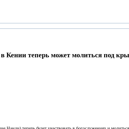
 в Кении
теперь может молиться под кр
ие Нанди) теперь будет участвовать в богослужениях и молитьс