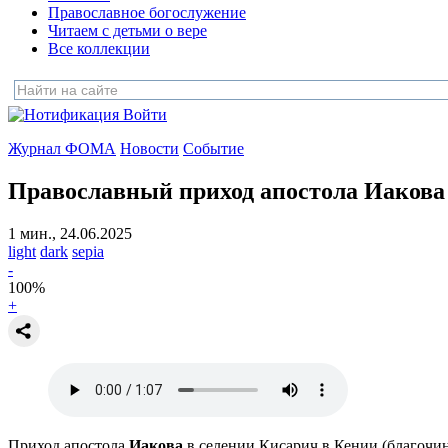
Православное богослужение
Читаем с детьми о вере
Все коллекции
Войти
Журнал ФОМА
Новости
Событие
Православный приход апостола Иакова
1 мин., 24.06.2025
light
dark
sepia
-
100
%
+
Приход апостола
Иакова
в селении Кисарич в Кении (благочин