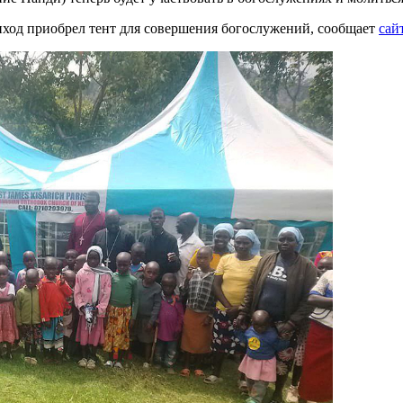
риход приобрел тент для совершения богослужений, сообщает
сай