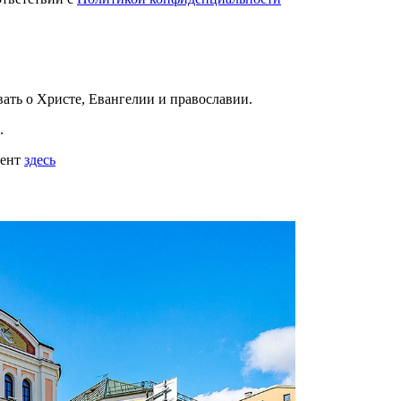
вать
о Христе, Евангелии и православии
.
.
мент
здесь