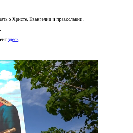
вать
о Христе, Евангелии и православии
.
.
мент
здесь