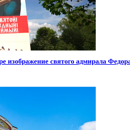
ире изображение святого адмирала Федо