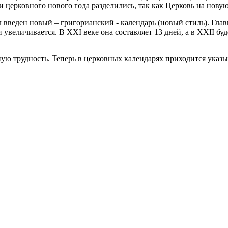
 церковного нового года разделились, так как Церковь на новую
л введен новый – григорианский - календарь (новый стиль). Гла
 увеличивается. В XXI веке она составляет 13 дней, а в XXII бу
ую трудность. Теперь в церковных календарях приходится указы