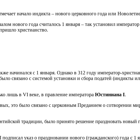
тмечает начало индикта – нового церковного года или Новолетие
ачалом нового года считалось 1 января – так установил императо
р пришло христианство.
кже начинался с 1 января. Однако в 312 году император-христи
то было связано с системой установки и сбора податей (индикты и
лько лишь в VI веке, в правление императора
Юстиниана I
.
ых, это было связано с церковным Преданием о сотворении мира,
антийской традиции, было принято решение праздновать новый г
I подписал указ о праздновании нового (гражданского) года с 1 