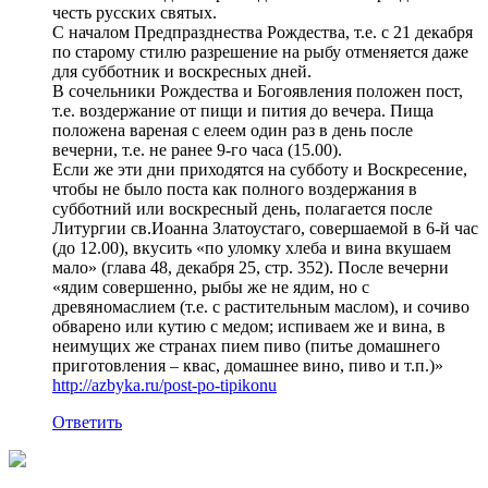
честь русских святых.
С началом Предпразднества Рождества, т.е. с 21 декабря
по старому стилю разрешение на рыбу отменяется даже
для субботник и воскресных дней.
В сочельники Рождества и Богоявления положен пост,
т.е. воздержание от пищи и пития до вечера. Пища
положена вареная с елеем один раз в день после
вечерни, т.е. не ранее 9-го часа (15.00).
Если же эти дни приходятся на субботу и Воскресение,
чтобы не было поста как полного воздержания в
субботний или воскресный день, полагается после
Литургии св.Иоанна Златоустаго, совершаемой в 6-й час
(до 12.00), вкусить «по уломку хлеба и вина вкушаем
мало» (глава 48, декабря 25, стр. 352). После вечерни
«ядим совершенно, рыбы же не ядим, но с
древяномаслием (т.е. с растительным маслом), и сочиво
обварено или кутию с медом; испиваем же и вина, в
неимущих же странах пием пиво (питье домашнего
приготовления – квас, домашнее вино, пиво и т.п.)»
http://azbyka.ru/post-po-tipikonu
Ответить