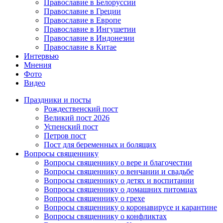
Православие в Белоруссии
Православие в Греции
Православие в Европе
Православие в Ингушетии
Православие в Индонезии
Православие в Китае
Интервью
Мнения
Фото
Видео
Праздники и посты
Рождественский пост
Великий пост 2026
Успенский пост
Петров пост
Пост для беременных и болящих
Вопросы священнику
Вопросы священнику о вере и благочестии
Вопросы священнику о венчании и свадьбе
Вопросы священнику о детях и воспитании
Вопросы священнику о домашних питомцах
Вопросы священнику о грехе
Вопросы священнику о коронавирусе и карантине
Вопросы священнику о конфликтах