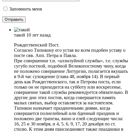
Запомнить меня
такой
10 лет назад
Рождественский Пост.
Согласно Типикону его устав во всем подобен уставу о
посте свв. Апп. Петра и Павла.
При совершении т.н. «аллилуйной службы», т.е. службы
сугубо постной, подобной Великопостному чину, когда
не положено совершение Литургии, полагается вкушать
в 9-й час сухоядение (глава 48, ноября 14). В первый
день как Рождественского, так и Петрова поста, если
только он не приходится на субботу или воскресенье,
совершение такой службы рекомендуется обязательно. В
другие дни этих постов, когда совершается память
малых святых, выбор оставляется за настоятелем.
Типикон назначает праздничными днями, когда
совершается полиелейный или бденный праздник и
положено две трапезы, вино и елей следующие числа:
16, 25 и 30 ноября, и 4, 5, 6, 9, 17, 20 декабря по ст.
стилю. К этим дням присоединяют также праздники в