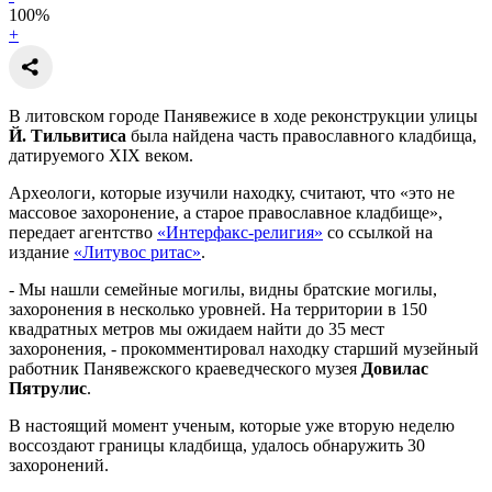
100
%
+
В литовском городе Панявежисе в ходе реконструкции улицы
Й. Тильвитиса
была найдена часть православного кладбища,
датируемого XIX веком.
Археологи, которые изучили находку, считают, что «это не
массовое захоронение, а старое православное кладбище»,
передает агентство
«Интерфакс-религия»
со ссылкой на
издание
«Литувос ритас»
.
- Мы нашли семейные могилы, видны братские могилы,
захоронения в несколько уровней. На территории в 150
квадратных метров мы ожидаем найти до 35 мест
захоронения, - прокомментировал находку старший музейный
работник Панявежского краеведческого музея
Довилас
Пятрулис
.
В настоящий момент ученым, которые уже вторую неделю
воссоздают границы кладбища, удалось обнаружить 30
захоронений.