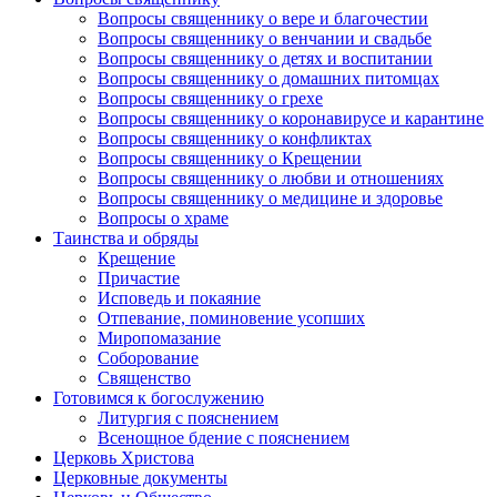
Вопросы священнику о вере и благочестии
Вопросы священнику о венчании и свадьбе
Вопросы священнику о детях и воспитании
Вопросы священнику о домашних питомцах
Вопросы священнику о грехе
Вопросы священнику о коронавирусе и карантине
Вопросы священнику о конфликтах
Вопросы священнику о Крещении
Вопросы священнику о любви и отношениях
Вопросы священнику о медицине и здоровье
Вопросы о храме
Таинства и обряды
Крещение
Причастие
Исповедь и покаяние
Отпевание, поминовение усопших
Миропомазание
Соборование
Священство
Готовимся к богослужению
Литургия с пояснением
Всенощное бдение с пояснением
Церковь Христова
Церковные документы