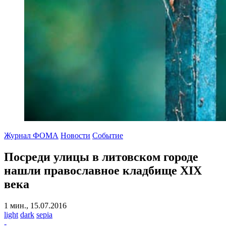
Журнал ФОМА
Новости
Событие
Посреди улицы в литовском городе
нашли православное кладбище XIX
века
1 мин., 15.07.2016
light
dark
sepia
-