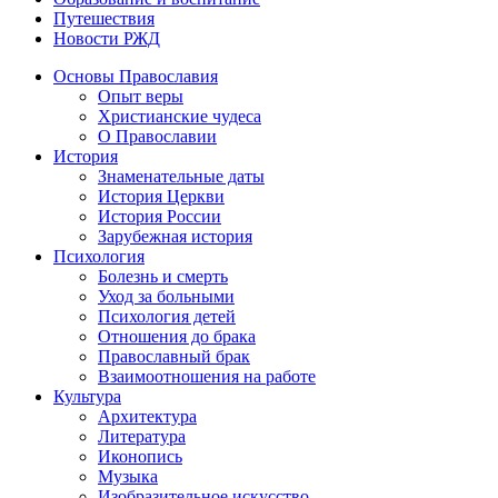
Путешествия
Новости РЖД
Основы Православия
Опыт веры
Христианские чудеса
О Православии
История
Знаменательные даты
История Церкви
История России
Зарубежная история
Психология
Болезнь и смерть
Уход за больными
Психология детей
Отношения до брака
Православный брак
Взаимоотношения на работе
Культура
Архитектура
Литература
Иконопись
Музыка
Изобразительное искусство