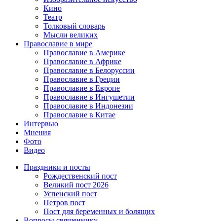
Кино
Театр
Толковый словарь
Мысли великих
Православие в мире
Православие в Америке
Православие в Африке
Православие в Белоруссии
Православие в Греции
Православие в Европе
Православие в Ингушетии
Православие в Индонезии
Православие в Китае
Интервью
Мнения
Фото
Видео
Праздники и посты
Рождественский пост
Великий пост 2026
Успенский пост
Петров пост
Пост для беременных и болящих
Вопросы священнику