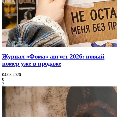
Журнал «Фома» август 2026:
новый
номер уже в продаже
04.08.2026
0
2