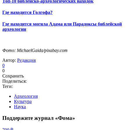
Топ-10 библейско-археологических находок
Где находится Голгофа?
Где находится могила Адама или Парадоксы библейской
археологии
Фото: MichaelGaida/pixabay.com
Автор:
Редакция
0
0
Сохранить
Поделиться:
Теги:
Археология
Культура
Наука
Поддержите журнал «Фома»
700 ₽