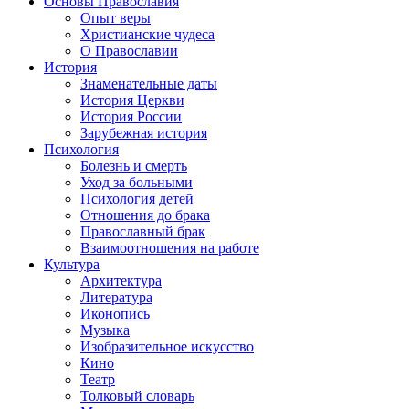
Основы Православия
Опыт веры
Христианские чудеса
О Православии
История
Знаменательные даты
История Церкви
История России
Зарубежная история
Психология
Болезнь и смерть
Уход за больными
Психология детей
Отношения до брака
Православный брак
Взаимоотношения на работе
Культура
Архитектура
Литература
Иконопись
Музыка
Изобразительное искусство
Кино
Театр
Толковый словарь