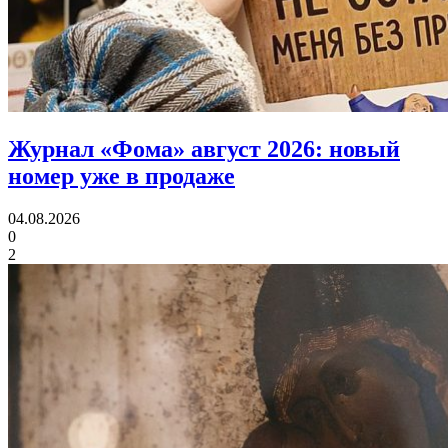
Журнал «Фома» август 2026:
новый
номер уже в продаже
04.08.2026
0
2