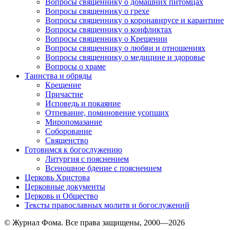
Вопросы священнику о домашних питомцах
Вопросы священнику о грехе
Вопросы священнику о коронавирусе и карантине
Вопросы священнику о конфликтах
Вопросы священнику о Крещении
Вопросы священнику о любви и отношениях
Вопросы священнику о медицине и здоровье
Вопросы о храме
Таинства и обряды
Крещение
Причастие
Исповедь и покаяние
Отпевание, поминовение усопших
Миропомазание
Соборование
Священство
Готовимся к богослужению
Литургия с пояснением
Всенощное бдение с пояснением
Церковь Христова
Церковные документы
Церковь и Общество
Тексты православных молитв и богослужений
© Журнал Фома. Все права защищены, 2000—2026