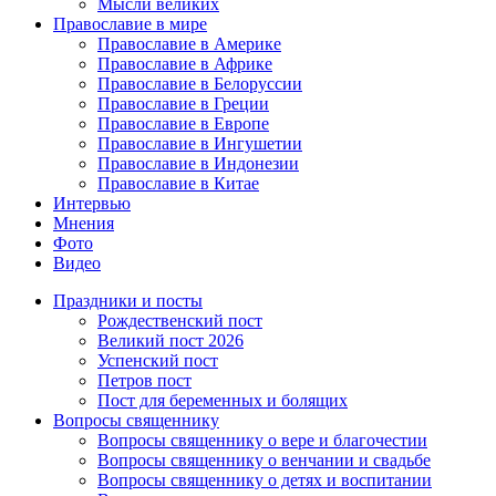
Мысли великих
Православие в мире
Православие в Америке
Православие в Африке
Православие в Белоруссии
Православие в Греции
Православие в Европе
Православие в Ингушетии
Православие в Индонезии
Православие в Китае
Интервью
Мнения
Фото
Видео
Праздники и посты
Рождественский пост
Великий пост 2026
Успенский пост
Петров пост
Пост для беременных и болящих
Вопросы священнику
Вопросы священнику о вере и благочестии
Вопросы священнику о венчании и свадьбе
Вопросы священнику о детях и воспитании