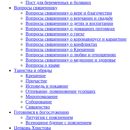
Пост для беременных и болящих
Вопросы священнику
Вопросы священнику о вере и благочестии
Вопросы священнику о венчании и свадьбе
Вопросы священнику о детях и воспитании
Вопросы священнику о домашних питомцах
Вопросы священнику о грехе
Вопросы священнику о коронавирусе и карантине
Вопросы священнику о конфликтах
Вопросы священнику о Крещении
Вопросы священнику о любви и отношениях
Вопросы священнику о медицине и здоровье
Вопросы о храме
Таинства и обряды
Крещение
Причастие
Исповедь и покаяние
Отпевание, поминовение усопших
Миропомазание
Соборование
Священство
Готовимся к богослужению
Литургия с пояснением
Всенощное бдение с пояснением
Церковь Христова