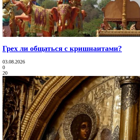
Грех ли
общаться с кришнаитами?
03.08.2026
0
20