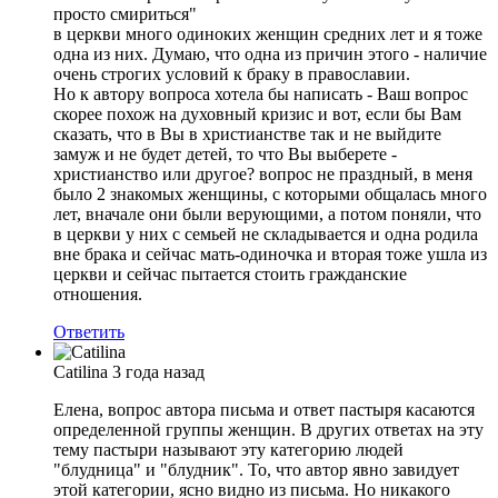
просто смириться"
в церкви много одиноких женщин средних лет и я тоже
одна из них. Думаю, что одна из причин этого - наличие
очень строгих условий к браку в православии.
Но к автору вопроса хотела бы написать - Ваш вопрос
скорее похож на духовный кризис и вот, если бы Вам
сказать, что в Вы в христианстве так и не выйдите
замуж и не будет детей, то что Вы выберете -
христианство или другое? вопрос не праздный, в меня
было 2 знакомых женщины, с которыми общалась много
лет, вначале они были верующими, а потом поняли, что
в церкви у них с семьей не складывается и одна родила
вне брака и сейчас мать-одиночка и вторая тоже ушла из
церкви и сейчас пытается стоить гражданские
отношения.
Ответить
Catilina
3 года назад
Елена, вопрос автора письма и ответ пастыря касаются
определенной группы женщин. В других ответах на эту
тему пастыри называют эту категорию людей
"блудница" и "блудник". То, что автор явно завидует
этой категории, ясно видно из письма. Но никакого