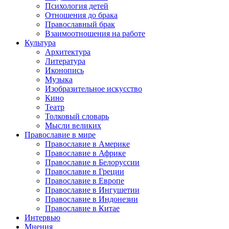
Психология детей
Отношения до брака
Православный брак
Взаимоотношения на работе
Культура
Архитектура
Литература
Иконопись
Музыка
Изобразительное искусство
Кино
Театр
Толковый словарь
Мысли великих
Православие в мире
Православие в Америке
Православие в Африке
Православие в Белоруссии
Православие в Греции
Православие в Европе
Православие в Ингушетии
Православие в Индонезии
Православие в Китае
Интервью
Мнения