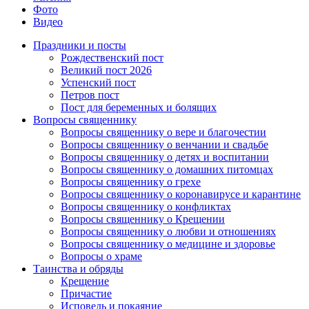
Фото
Видео
Праздники и посты
Рождественский пост
Великий пост 2026
Успенский пост
Петров пост
Пост для беременных и болящих
Вопросы священнику
Вопросы священнику о вере и благочестии
Вопросы священнику о венчании и свадьбе
Вопросы священнику о детях и воспитании
Вопросы священнику о домашних питомцах
Вопросы священнику о грехе
Вопросы священнику о коронавирусе и карантине
Вопросы священнику о конфликтах
Вопросы священнику о Крещении
Вопросы священнику о любви и отношениях
Вопросы священнику о медицине и здоровье
Вопросы о храме
Таинства и обряды
Крещение
Причастие
Исповедь и покаяние