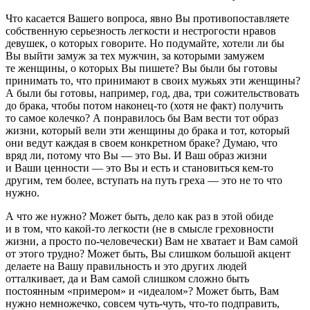
Что касается Вашего вопроса, явно Вы противопоставляете
собственную серьезность легкости и нестрогости нравов
девушек, о которых говорите. Но подумайте, хотели ли бы
Вы выйти замуж за тех мужчин, за которыми замужем
те женщины, о которых Вы пишете? Вы были бы готовы
принимать то, что принимают в своих мужьях эти женщины?
А были бы готовы, например, год, два, три сожительствовать
до брака, чтобы потом наконец-то (хотя не факт) получить
то самое колечко? А понравилось бы Вам вести тот образ
жизни, который вели эти женщины до брака и тот, который
они ведут каждая в своем конкретном браке? Думаю, что
вряд ли, потому что Вы — это Вы. И Ваш образ жизни
и Ваши ценности — это Вы и есть и становиться кем-то
другим, тем более, вступать на путь греха — это не то что
нужно.
А что же нужно? Может быть, дело как раз в этой обиде
и в том, что какой-то легкости (не в смысле греховности
жизни, а просто по-человечески) Вам не хватает и Вам самой
от этого трудно? Может быть, Вы слишком большой акцент
делаете на Вашу правильность и это других людей
отталкивает, да и Вам самой слишком сложно быть
постоянным «примером» и «идеалом»? Может быть, Вам
нужно немножечко, совсем чуть-чуть, что-то подправить,