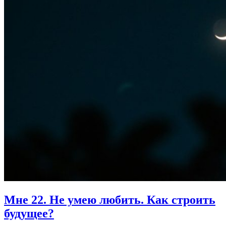
Мне 22.
Не умею любить. Как строить
будущее?