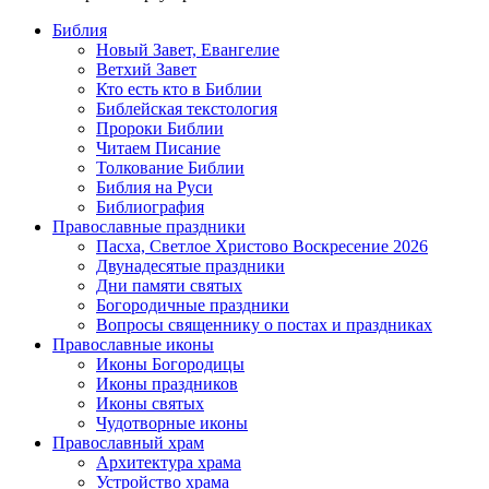
Библия
Новый Завет, Евангелие
Ветхий Завет
Кто есть кто в Библии
Библейская текстология
Пророки Библии
Читаем Писание
Толкование Библии
Библия на Руси
Библиография
Православные праздники
Пасха, Светлое Христово Воскресение 2026
Двунадесятые праздники
Дни памяти святых
Богородичные праздники
Вопросы священнику о постах и праздниках
Православные иконы
Иконы Богородицы
Иконы праздников
Иконы святых
Чудотворные иконы
Православный храм
Архитектура храма
Устройство храма