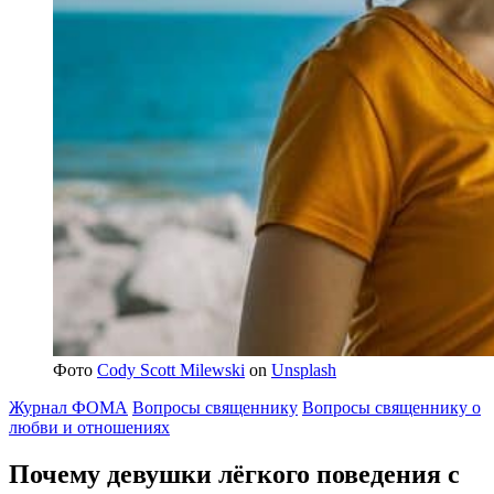
Фото
Cody Scott Milewski
on
Unsplash
Журнал ФОМА
Вопросы священнику
Вопросы священнику о
любви и отношениях
Почему девушки лёгкого поведения с