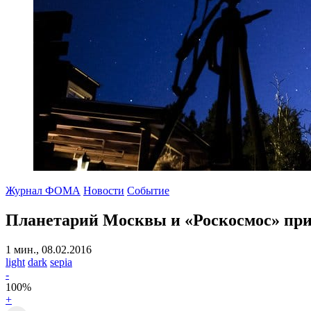
Журнал ФОМА
Новости
Событие
Планетарий Москвы и «Роскосмос» пр
1 мин., 08.02.2016
light
dark
sepia
-
100
%
+