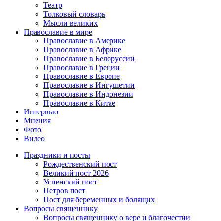
Театр
Толковый словарь
Мысли великих
Православие в мире
Православие в Америке
Православие в Африке
Православие в Белоруссии
Православие в Греции
Православие в Европе
Православие в Ингушетии
Православие в Индонезии
Православие в Китае
Интервью
Мнения
Фото
Видео
Праздники и посты
Рождественский пост
Великий пост 2026
Успенский пост
Петров пост
Пост для беременных и болящих
Вопросы священнику
Вопросы священнику о вере и благочестии