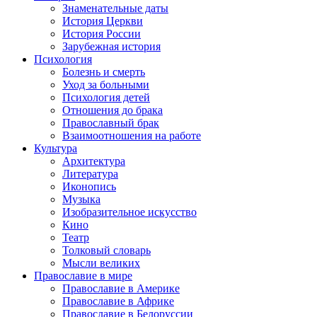
Знаменательные даты
История Церкви
История России
Зарубежная история
Психология
Болезнь и смерть
Уход за больными
Психология детей
Отношения до брака
Православный брак
Взаимоотношения на работе
Культура
Архитектура
Литература
Иконопись
Музыка
Изобразительное искусство
Кино
Театр
Толковый словарь
Мысли великих
Православие в мире
Православие в Америке
Православие в Африке
Православие в Белоруссии