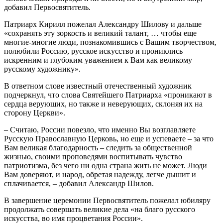
добавил Первосвятитель.
Патриарх Кирилл пожелал Александру Шилову и дальше
«сохранять эту зоркость и великий талант, … чтобы еще
многие-многие люди, познакомившись с Вашим творчеством,
полюбили Россию, русское искусство и прониклись
искренним и глубоким уважением к Вам как великому
русскому художнику».
В ответном слове известный отечественный художник
подчеркнул, что слова Святейшего Патриарха «проникают в
сердца верующих, но также и неверующих, склоняя их на
сторону Церкви».
– Считаю, России повезло, что именно Вы возглавляете
Русскую Православную Церковь, но еще и успеваете – за что
Вам великая благодарность – следить за общественной
жизнью, своими проповедями воспитывать чувство
патриотизма, без чего ни одна страна жить не может. Люди
Вам доверяют, и народ, обретая надежду, легче дышит и
сплачивается, – добавил Александр Шилов.
В завершение церемонии Первосвятитель пожелал юбиляру
продолжать совершать великие дела «на благо русского
искусства, во имя процветания России».