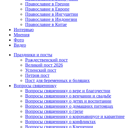
Православие в Греции
Православие в Европе
Православие в Ингушетии
Православие в Индонезии
Православие в Китае
Интервью
Мнения
Фото
Видео
Праздники и посты
Рождественский пост
Великий пост 2026
Успенский пост
Петров пост
Пост для беременных и болящих
Вопросы священнику
Вопросы священнику о вере и благочестии
Вопросы священнику о венчании и свадьбе
Вопросы священнику о детях и воспитании
Вопросы священнику о домашних питомцах
Вопросы священнику о грехе
Вопросы священнику о коронавирусе и карантине
Вопросы священнику о конфликтах
Вопросы священнику о Крещении