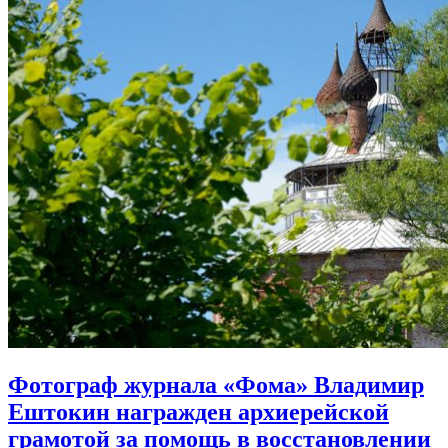
Фотограф журнала «Фома» Владимир
Ештокин награжден архиерейской
грамотой
за помощь в восстановлении