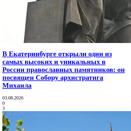
В Екатеринбурге открыли один из
самых высоких и уникальных в
России православных памятников:
он
посвящен Собору архистратига
Михаила
03.08.2026
0
3