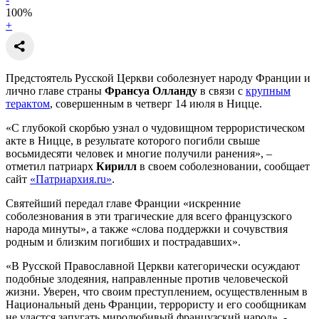
100
%
+
Предстоятель Русской Церкви соболезнует народу Франции и
лично главе страны
Франсуа Олланду
в связи с
крупным
терактом
, совершенным в четверг 14 июля в Ницце.
«С глубокой скорбью узнал о чудовищном террористическом
акте в Ницце, в результате которого погибли свыше
восьмидесяти человек и многие получили ранения», –
отметил патриарх
Кирилл
в своем соболезновании, сообщает
сайт
«Патриархия.ru»
.
Святейший передал главе Франции «искренние
соболезнования в эти трагические для всего французского
народа минуты», а также «слова поддержки и сочувствия
родным и близким погибших и пострадавших».
«В Русской Православной Церкви категорически осуждают
подобные злодеяния, направленные против человеческой
жизни. Уверен, что своим преступлением, осуществленным в
Национальный день Франции, террористу и его сообщникам
не удастся запугать миролюбивый французский народ», -