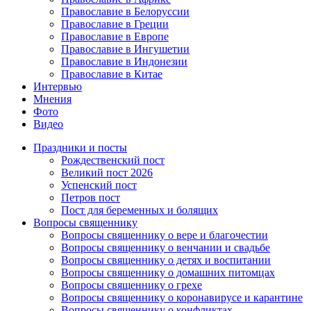
Православие в Белоруссии
Православие в Греции
Православие в Европе
Православие в Ингушетии
Православие в Индонезии
Православие в Китае
Интервью
Мнения
Фото
Видео
Праздники и посты
Рождественский пост
Великий пост 2026
Успенский пост
Петров пост
Пост для беременных и болящих
Вопросы священнику
Вопросы священнику о вере и благочестии
Вопросы священнику о венчании и свадьбе
Вопросы священнику о детях и воспитании
Вопросы священнику о домашних питомцах
Вопросы священнику о грехе
Вопросы священнику о коронавирусе и карантине
Вопросы священнику о конфликтах