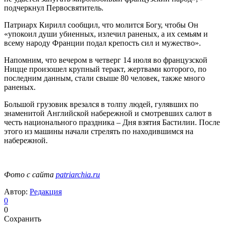
подчеркнул Первосвятитель.
Патриарх Кирилл сообщил, что молится Богу, чтобы Он
«упокоил души убиенных, излечил раненых, а их семьям и
всему народу Франции подал крепость сил и мужество».
Напомним, что вечером в четверг 14 июля во французской
Ницце произошел крупный теракт, жертвами которого, по
последним данным, стали свыше 80 человек, также много
раненых.
Большой грузовик врезался в толпу людей, гулявших по
знаменитой Английской набережной и смотревших салют в
честь национального праздника – Дня взятия Бастилии. После
этого из машины начали стрелять по находившимся на
набережной.
Фото с сайта
patriarchia.ru
Автор:
Редакция
0
0
Сохранить