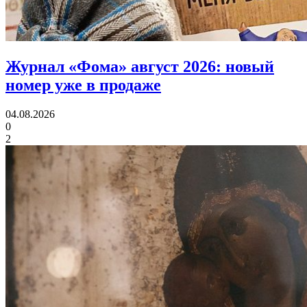
Журнал «Фома» август 2026:
новый
номер уже в продаже
04.08.2026
0
2