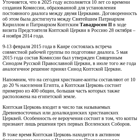
Уточняется, что в 2025 году исполняется 10 лет со времени
создания Комиссии, образованной для установления
постоянного диалога между двумя Церквами. Договоренность
об этом была достигнута между Святейшим Патриархом
Кириллом и Патриархом Коптским
Тавадросом II
в ходе
визита Предстоятеля Коптской Церкви в Россию 28 октября –
4 ноября 2014 года.
9-13 февраля 2015 года в Каире состоялась встреча
совместной рабочей группы по подготовке диалога. 5 мая
2015 года состав Комиссии был утвержден Священным
Синодом Русской Православной Церкви, в июле того же года
аналогичное решение принял Синод Коптской Церкви.
Напомним, что на сегодня христиане-копты составляют от 10
до 20 % населения Египта, а Коптская Церковь состоит
примерно из 400 общин, б
о
льшая часть которых также
расположена на египетской земле.
Коптская Церковь входит в число так называемых
Древневосточных или дохалкидонских христианских
Церквей. Особенность ее вероучения состоит в том, что копты
признают лишь решения трех первых Вселенских Соборов.
В тоже время Коптская Церковь находится в активном