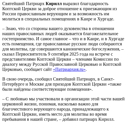
Святейший Патриарх
Кирилл
выразил благодарность
Коптской Церкви за доброе отношение к приезжающим из
России православным верующим и за возможность им
молиться в специальных помещениях в Каире и Хургаде.
– Знаю, что со стороны вашего духовенства в отношении
наших православных людей оказывается благожелательное
гостеприимство. И самое главное – что и в Каире, и в Хургаде
есть помещения, где православные русские люди собираются
для молитвы, где совершаются канонические богослужения, –
сказал Первосвятитель 9 сентября 2025 года на встрече с
представителями Коптской Церкви – членами Комиссии по
диалогу между Русской Православной Церковью и Коптской
Церковью, сообщает сайт
«Патриархия.ru»
.
В свою очередь, сообщил Святейший Патриарх, в Санкт-
Петербурге и Москве для приходов Коптской Церкви «также
были найдены соответствующие помещения».
– С любовью мы участвовали в организации этой части вашей
церковной жизни, понимая, насколько важно для
благочестивого верующего народа, принадлежащего к
Коптской Церкви, иметь место для молитвы во время
пребывания в нашей стране, – добавил патриарх Кирилл.