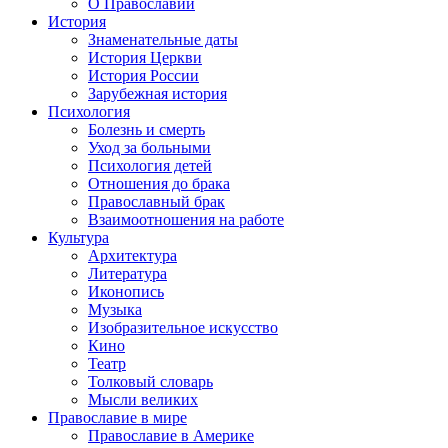
О Православии
История
Знаменательные даты
История Церкви
История России
Зарубежная история
Психология
Болезнь и смерть
Уход за больными
Психология детей
Отношения до брака
Православный брак
Взаимоотношения на работе
Культура
Архитектура
Литература
Иконопись
Музыка
Изобразительное искусство
Кино
Театр
Толковый словарь
Мысли великих
Православие в мире
Православие в Америке