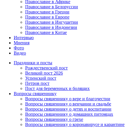
Православие в Африке
Православие в Белоруссии
Православие в Греции
Православие в Европе
Православие в Ингушетии
Православие в Индонезии
Православие в Китае
Интервью
Мнения
Фото
Видео
Праздники и посты
Рождественский пост
Великий пост 2026
Успенский пост
Петров пост
Пост для беременных и болящих
Вопросы священнику
Вопросы священнику о вере и благочестии
Вопросы священнику о венчании и свадьбе
Вопросы священнику о детях и воспитании
Вопросы священнику о домашних питомцах
Вопросы священнику о грехе
Вопросы священнику о коронавирусе и карантине