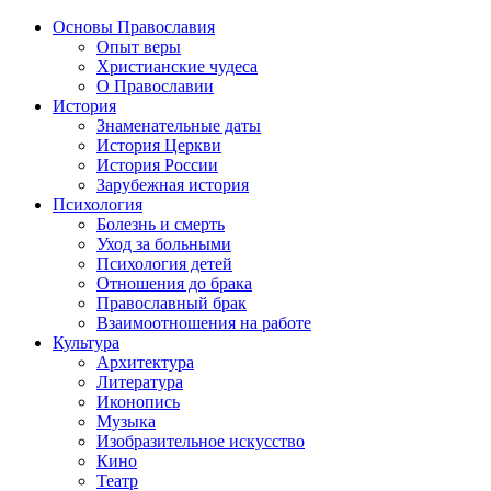
Основы Православия
Опыт веры
Христианские чудеса
О Православии
История
Знаменательные даты
История Церкви
История России
Зарубежная история
Психология
Болезнь и смерть
Уход за больными
Психология детей
Отношения до брака
Православный брак
Взаимоотношения на работе
Культура
Архитектура
Литература
Иконопись
Музыка
Изобразительное искусство
Кино
Театр