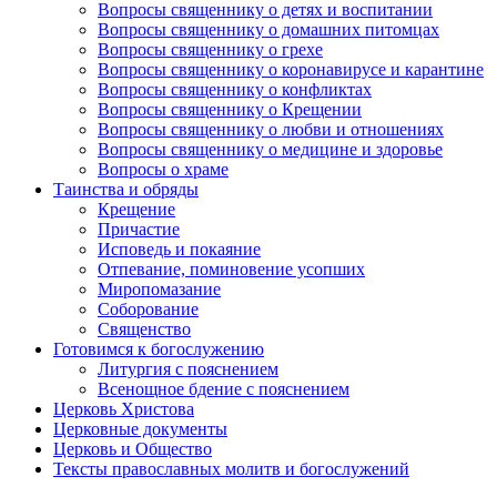
Вопросы священнику о детях и воспитании
Вопросы священнику о домашних питомцах
Вопросы священнику о грехе
Вопросы священнику о коронавирусе и карантине
Вопросы священнику о конфликтах
Вопросы священнику о Крещении
Вопросы священнику о любви и отношениях
Вопросы священнику о медицине и здоровье
Вопросы о храме
Таинства и обряды
Крещение
Причастие
Исповедь и покаяние
Отпевание, поминовение усопших
Миропомазание
Соборование
Священство
Готовимся к богослужению
Литургия с пояснением
Всенощное бдение с пояснением
Церковь Христова
Церковные документы
Церковь и Общество
Тексты православных молитв и богослужений