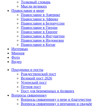
Толковый словарь
Мысли великих
Православие в мире
Православие в Америке
Православие в Африке
Православие в Белоруссии
Православие в Греции
Православие в Европе
Православие в Ингушетии
Православие в Индонезии
Православие в Китае
Интервью
Мнения
Фото
Видео
Праздники и посты
Рождественский пост
Великий пост 2026
Успенский пост
Петров пост
Пост для беременных и болящих
Вопросы священнику
Вопросы священнику о вере и благочестии
Вопросы священнику о венчании и свадьбе