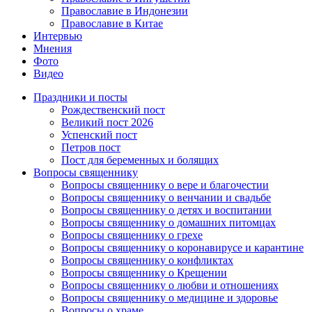
Православие в Индонезии
Православие в Китае
Интервью
Мнения
Фото
Видео
Праздники и посты
Рождественский пост
Великий пост 2026
Успенский пост
Петров пост
Пост для беременных и болящих
Вопросы священнику
Вопросы священнику о вере и благочестии
Вопросы священнику о венчании и свадьбе
Вопросы священнику о детях и воспитании
Вопросы священнику о домашних питомцах
Вопросы священнику о грехе
Вопросы священнику о коронавирусе и карантине
Вопросы священнику о конфликтах
Вопросы священнику о Крещении
Вопросы священнику о любви и отношениях
Вопросы священнику о медицине и здоровье
Вопросы о храме