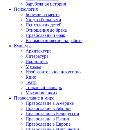
Зарубежная история
Психология
Болезнь и смерть
Уход за больными
Психология детей
Отношения до брака
Православный брак
Взаимоотношения на работе
Культура
Архитектура
Литература
Иконопись
Музыка
Изобразительное искусство
Кино
Театр
Толковый словарь
Мысли великих
Православие в мире
Православие в Америке
Православие в Африке
Православие в Белоруссии
Православие в Греции
Православие в Европе
Православие в Ингушетии