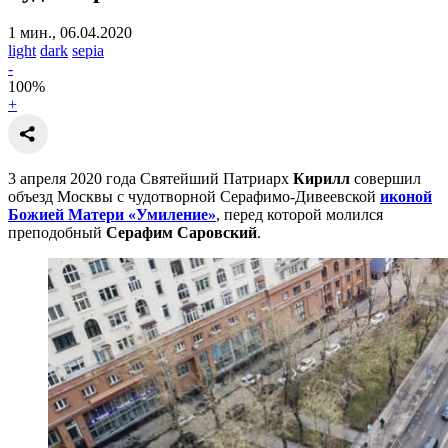
1 мин., 06.04.2020
light
dark
sepia
-
100
%
+
3 апреля 2020 года Святейший Патриарх
Кирилл
совершил
объезд Москвы с чудотворной Серафимо-Дивеевской
иконой
Божией Матери «Умиление»
, перед которой молился
преподобный
Серафим Саровский
.