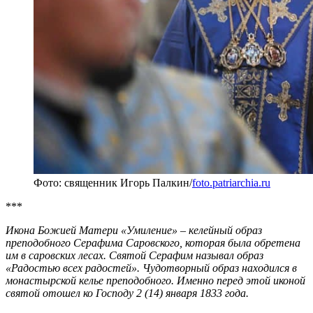
Фото: священник Игорь Палкин/
foto.patriarchia.ru
***
Икона Божией Матери «Умиление» – келейный образ
преподобного Серафима Саровского, которая была обретена
им в саровских лесах. Святой Серафим называл образ
«Радостью всех радостей». Чудотворный образ находился в
монастырской келье преподобного. Именно перед этой иконой
святой отошел ко Господу 2 (14) января 1833 года.