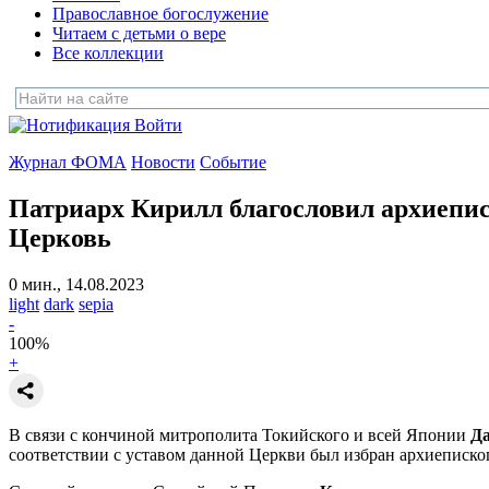
Православное богослужение
Читаем с детьми о вере
Все коллекции
Войти
Журнал ФОМА
Новости
Событие
Патриарх Кирилл благословил архиепи
Церковь
0 мин., 14.08.2023
light
dark
sepia
-
100
%
+
В связи с кончиной митрополита Токийского и всей Японии
Д
соответствии с уставом данной Церкви был избран архиеписк