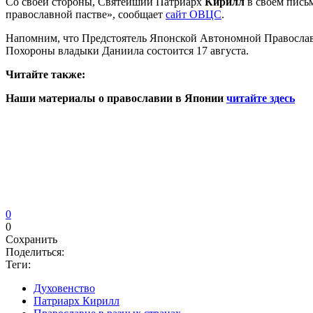
Со своей стороны, Святейший Патриарх
Кирилл
в своем пись
православной пастве», сообщает
сайт ОВЦС
.
Напомним, что Предстоятель Японской Автономной Православн
Похороны владыки Даниила состоится 17 августа.
Читайте также:
Наши материалы о православии в Японии
читайте здесь
0
0
Сохранить
Поделиться:
Теги:
Духовенство
Патриарх Кирилл