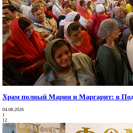
Храм полный Марин и Маргарит:
в Под
04.08.2026
1
12