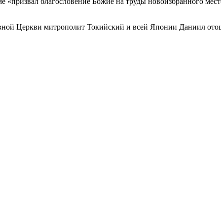
ме «призвал благословение Божие на труды новоизбранного мест
ой Церкви митрополит Токийский и всей Японии Даниил отошел 