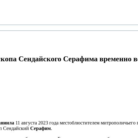
скопа Сендайского Серафима
временно в
аниила
11 августа 2023 года местоблюстителем митрополичьего
оп Сендайский
Серафим
.