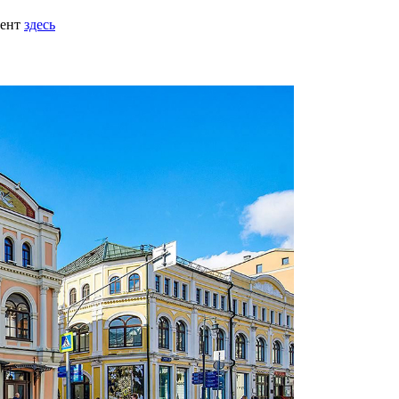
мент
здесь