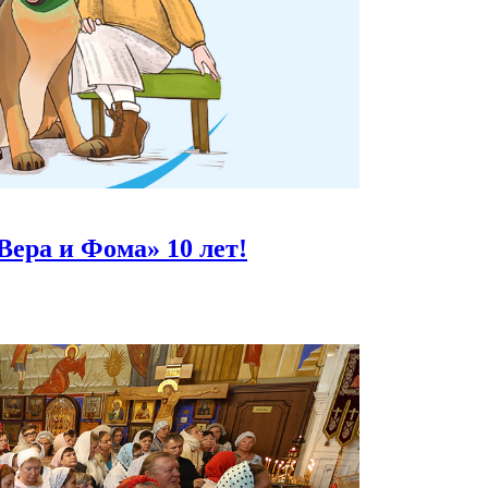
Вера и Фома»
10 лет!