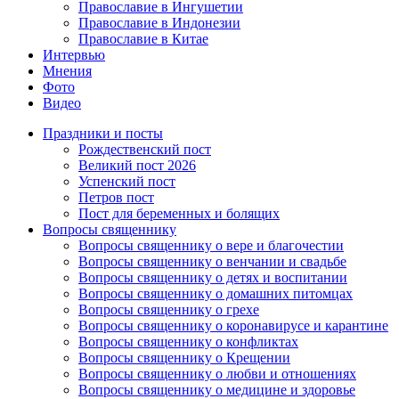
Православие в Ингушетии
Православие в Индонезии
Православие в Китае
Интервью
Мнения
Фото
Видео
Праздники и посты
Рождественский пост
Великий пост 2026
Успенский пост
Петров пост
Пост для беременных и болящих
Вопросы священнику
Вопросы священнику о вере и благочестии
Вопросы священнику о венчании и свадьбе
Вопросы священнику о детях и воспитании
Вопросы священнику о домашних питомцах
Вопросы священнику о грехе
Вопросы священнику о коронавирусе и карантине
Вопросы священнику о конфликтах
Вопросы священнику о Крещении
Вопросы священнику о любви и отношениях
Вопросы священнику о медицине и здоровье