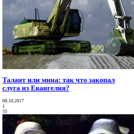
Талант или мина:
так что закопал
слуга из Евангелия?
08.10.2017
1
35