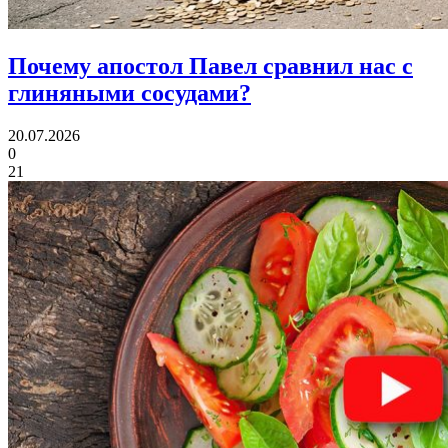
Почему апостол Павел
сравнил нас с
глиняными сосудами?
20.07.2026
0
21