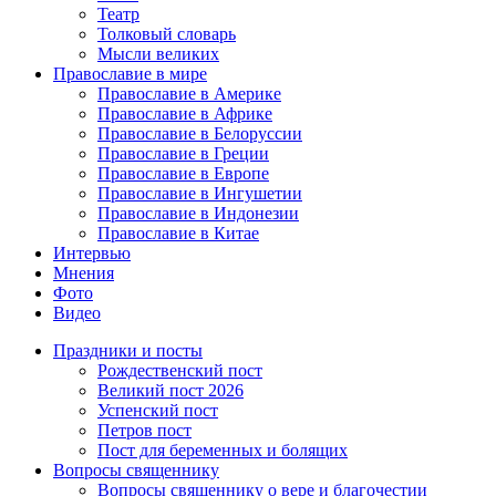
Театр
Толковый словарь
Мысли великих
Православие в мире
Православие в Америке
Православие в Африке
Православие в Белоруссии
Православие в Греции
Православие в Европе
Православие в Ингушетии
Православие в Индонезии
Православие в Китае
Интервью
Мнения
Фото
Видео
Праздники и посты
Рождественский пост
Великий пост 2026
Успенский пост
Петров пост
Пост для беременных и болящих
Вопросы священнику
Вопросы священнику о вере и благочестии