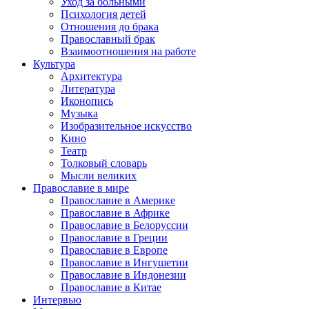
Уход за больными
Психология детей
Отношения до брака
Православный брак
Взаимоотношения на работе
Культура
Архитектура
Литература
Иконопись
Музыка
Изобразительное искусство
Кино
Театр
Толковый словарь
Мысли великих
Православие в мире
Православие в Америке
Православие в Африке
Православие в Белоруссии
Православие в Греции
Православие в Европе
Православие в Ингушетии
Православие в Индонезии
Православие в Китае
Интервью