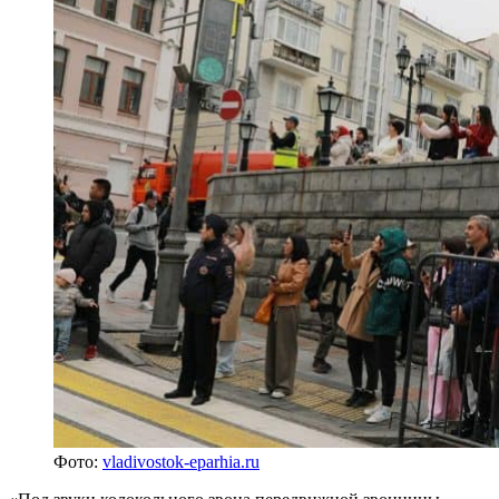
Фото:
vladivostok-eparhia.ru