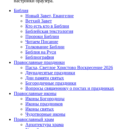
настройки браузера.
Библия
Новый Завет, Евангелие
Ветхий Завет
Кто есть кто в Библии
Библейская текстология
Пророки Библии
Читаем Писание
Толкование Библии
Библия на Руси
Библиография
Православные праздники
Пасха, Светлое Христово Воскресение 2026
Двунадесятые праздники
Дни памяти святых
Богородичные праздники
Вопросы священнику о постах и праздниках
Православные иконы
Иконы Богородицы
Иконы праздников
Иконы святых
Чудотворные иконы
Православный храм
Архитектура храма