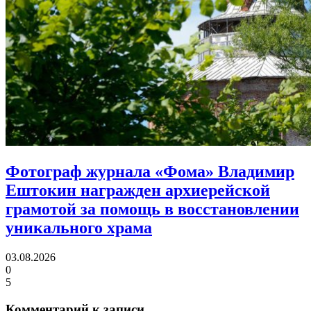
Фотограф журнала «Фома» Владимир
Ештокин награжден архиерейской
грамотой
за помощь в восстановлении
уникального храма
03.08.2026
0
5
Комментарий к записи