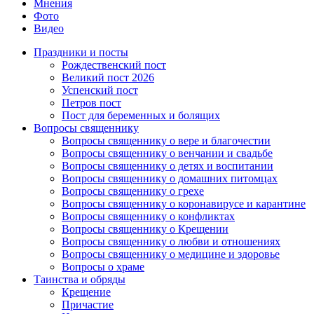
Мнения
Фото
Видео
Праздники и посты
Рождественский пост
Великий пост 2026
Успенский пост
Петров пост
Пост для беременных и болящих
Вопросы священнику
Вопросы священнику о вере и благочестии
Вопросы священнику о венчании и свадьбе
Вопросы священнику о детях и воспитании
Вопросы священнику о домашних питомцах
Вопросы священнику о грехе
Вопросы священнику о коронавирусе и карантине
Вопросы священнику о конфликтах
Вопросы священнику о Крещении
Вопросы священнику о любви и отношениях
Вопросы священнику о медицине и здоровье
Вопросы о храме
Таинства и обряды
Крещение
Причастие