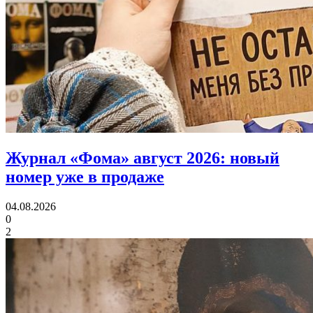
Журнал «Фома» август 2026:
новый
номер уже в продаже
04.08.2026
0
2