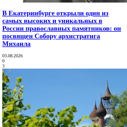
В Екатеринбурге открыли один из
самых высоких и уникальных в
России православных памятников:
он
посвящен Собору архистратига
Михаила
03.08.2026
0
3