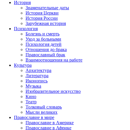
История
Знаменательные даты
История Церкви
История России
Зарубежная история
Психология
Болезнь и смерть
Уход за больными
Психология детей
Отношения до брака
Православный брак
Взаимоотношения на работе
Культура
Архитектура
Литература
Иконопись
Музыка
Изобразительное искусство
Кино
Театр
Толковый словарь
Мысли великих
Православие в мире
Православие в Америке
Православие в Африке