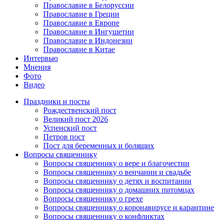
Православие в Белоруссии
Православие в Греции
Православие в Европе
Православие в Ингушетии
Православие в Индонезии
Православие в Китае
Интервью
Мнения
Фото
Видео
Праздники и посты
Рождественский пост
Великий пост 2026
Успенский пост
Петров пост
Пост для беременных и болящих
Вопросы священнику
Вопросы священнику о вере и благочестии
Вопросы священнику о венчании и свадьбе
Вопросы священнику о детях и воспитании
Вопросы священнику о домашних питомцах
Вопросы священнику о грехе
Вопросы священнику о коронавирусе и карантине
Вопросы священнику о конфликтах