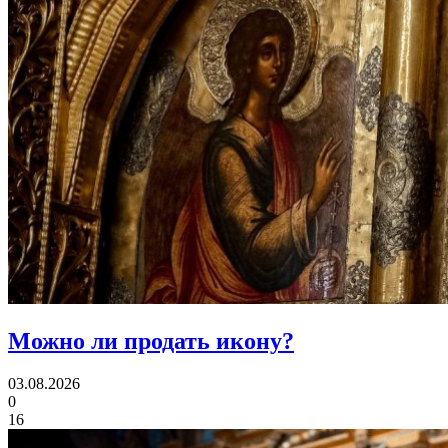
Можно ли
продать икону?
03.08.2026
0
16