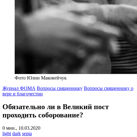
Фото Юлии Маковейчук
Журнал ФОМА
Вопросы священнику
Вопросы священнику о
вере и благочестии
Обязательно ли в Великий пост
проходить соборование?
0 мин., 10.03.2020
light
dark
sepia