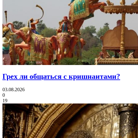
Грех ли
общаться с кришнаитами?
03.08.2026
0
19