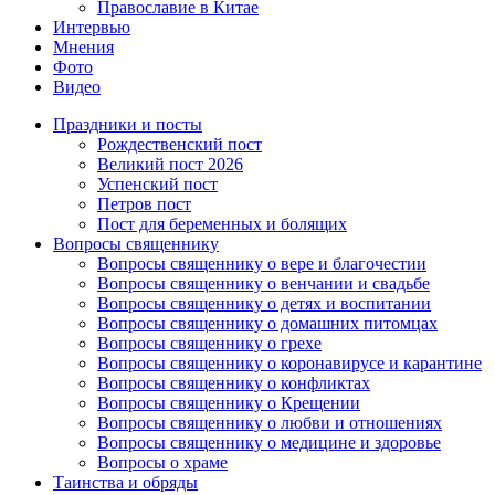
Православие в Китае
Интервью
Мнения
Фото
Видео
Праздники и посты
Рождественский пост
Великий пост 2026
Успенский пост
Петров пост
Пост для беременных и болящих
Вопросы священнику
Вопросы священнику о вере и благочестии
Вопросы священнику о венчании и свадьбе
Вопросы священнику о детях и воспитании
Вопросы священнику о домашних питомцах
Вопросы священнику о грехе
Вопросы священнику о коронавирусе и карантине
Вопросы священнику о конфликтах
Вопросы священнику о Крещении
Вопросы священнику о любви и отношениях
Вопросы священнику о медицине и здоровье
Вопросы о храме
Таинства и обряды