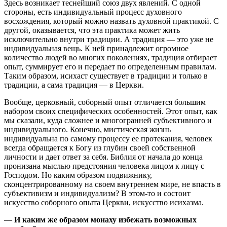
Здесь возникает теснейший союз двух явлений. С одной
стороны, есть индивидуальный процесс духовного
восхождения, который можно назвать духовной практикой. С
другой, оказывается, что эта практика может жить
исключительно внутри традиции. А традиция — это уже не
индивидуальная вещь. К ней принадлежит огромное
количество людей во многих поколениях, традиция отбирает
опыт, суммирует его и передает по определенным правилам.
Таким образом, исихаст существует в традиции и только в
традиции, а сама традиция — в Церкви.
Вообще, церковный, соборный опыт отличается большим
набором своих специфических особенностей. Этот опыт, как
мы сказали, куда сложнее и многогранней субъективного и
индивидуального. Конечно, мистическая жизнь
индивидуальна по самому процессу ее протекания, человек
всегда обращается к Богу из глубин своей собственной
личности и дает ответ за себя. Библия от начала до конца
пронизана мыслью предстояния человека лицом к лицу с
Господом. Но каким образом подвижнику,
сконцентрированному на своем внутреннем мире, не впасть в
субъективизм и индивидуализм? В этом-то и состоит
искусство соборного опыта Церкви, искусство исихазма.
—
И каким же образом монаху избежать возможных