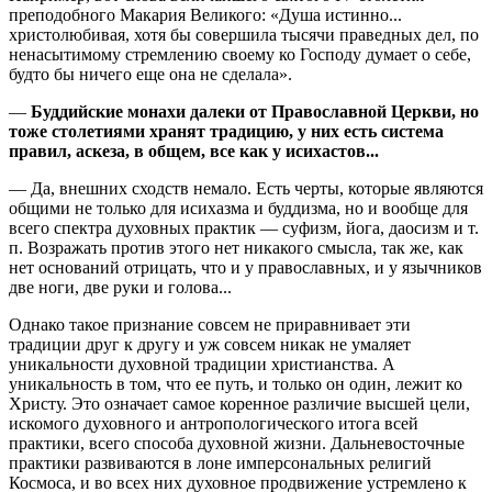
преподобного Макария Великого: «Душа истинно...
христолюбивая, хотя бы совершила тысячи праведных дел, по
ненасытимому стремлению своему ко Господу думает о себе,
будто бы ничего еще она не сделала».
—
Буддийские монахи далеки от Православной Церкви, но
тоже столетиями хранят традицию, у них есть система
правил, аскеза, в общем, все как у исихастов...
— Да, внешних сходств немало. Есть черты, которые являются
общими не только для исихазма и буддизма, но и вообще для
всего спектра духовных практик — суфизм, йога, даосизм и т.
п. Возражать против этого нет никакого смысла, так же, как
нет оснований отрицать, что и у православных, и у язычников
две ноги, две руки и голова...
Однако такое признание совсем не приравнивает эти
традиции друг к другу и уж совсем никак не умаляет
уникальности духовной традиции христианства. А
уникальность в том, что ее путь, и только он один, лежит ко
Христу. Это означает самое коренное различие высшей цели,
искомого духовного и антропологического итога всей
практики, всего способа духовной жизни. Дальневосточные
практики развиваются в лоне имперсональных религий
Космоса, и во всех них духовное продвижение устремлено к