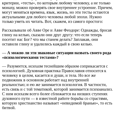
критерии, «тесты», по которым любому человеку, а не только
монаху, можно проверять свое внутреннее устроение. Причем,
могут меняться времена, язык, жизнь, но эти тесты остаются
актуальными для любого человека любой эпохи. Нужно
только уметь их читать. Вот, скажем, из самого простого:
Рассказывали об Авве Оре и Авве Феодоре: Однажды, бросая
глину на келью, сказали они друг другу: что если теперь
посетит нас Бог? что мы станем делать? Заплакав, они
оставили глину и удалились каждый в свою келью.
—
А можно ли эти знаковые ситуации назвать своего рода
«психологическими тестами»?
— Разумеется, исихазм теснейшим образом соприкасается с
психологией. Духовная практика Православия относится к
человеку в целом, касается и души, и тела. Но все же
подвижник в основном работает над внутренней
реальностью; и ею же занимается психология. В частности,
есть связь и с той тематикой, которой занимается психоанализ.
С ним исихазм всего более сближается на низших ступенях
духовного пути — в известной работе борьбы со страстями,
которую христианство называет «невидимой бранью», то есть
битвой.