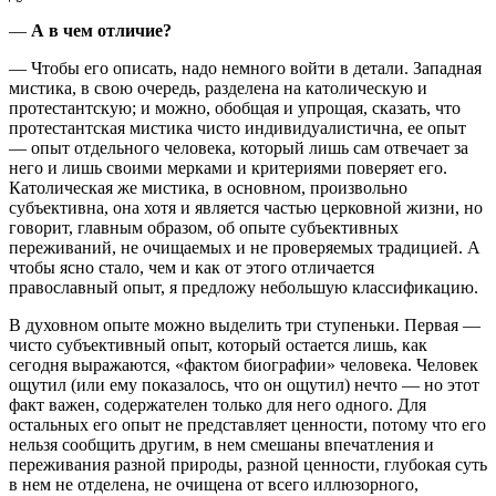
—
А в чем отличие?
— Чтобы его описать, надо немного войти в детали. Западная
мистика, в свою очередь, разделена на католическую и
протестантскую; и можно, обобщая и упрощая, сказать, что
протестантская мистика чисто индивидуалистична, ее опыт
— опыт отдельного человека, который лишь сам отвечает за
него и лишь своими мерками и критериями поверяет его.
Католическая же мистика, в основном, произвольно
субъективна, она хотя и является частью церковной жизни, но
говорит, главным образом, об опыте субъективных
переживаний, не очищаемых и не проверяемых традицией. А
чтобы ясно стало, чем и как от этого отличается
православный опыт, я предложу небольшую классификацию.
В духовном опыте можно выделить три ступеньки. Первая —
чисто субъективный опыт, который остается лишь, как
сегодня выражаются, «фактом биографии» человека. Человек
ощутил (или ему показалось, что он ощутил) нечто — но этот
факт важен, содержателен только для него одного. Для
остальных его опыт не представляет ценности, потому что его
нельзя сообщить другим, в нем смешаны впечатления и
переживания разной природы, разной ценности, глубокая суть
в нем не отделена, не очищена от всего иллюзорного,