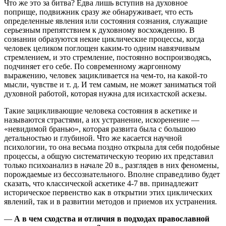
Что же это за битва? Едва лишь вступив на духовное
поприще, подвижник сразу же обнаруживает, что есть
определенные явления или состояния сознания, служащие
серьезным препятствием к духовному восхождению. В
сознании образуются некие циклические процессы, когда
человек целиком поглощен каким-то одним навязчивым
стремлением, и это стремление, постоянно воспроизводясь,
подчиняет его себе. По современному жаргонному
выражению, человек зацикливается на чем-то, на какой-то
мысли, чувстве и т. д. И тем самым, не может заниматься той
духовной работой, которая нужна для исихастской аскезы.
Такие зацикливающие человека состояния в аскетике и
называются страстями, а их устранение, искоренение —
«невидимой бранью», которая развита была с большою
детальностью и глубиной. Что же касается научной
психологии, то она весьма поздно открыла для себя подобные
процессы, а общую систематическую теорию их представил
только психоанализ в начале 20 в., разглядев в них феномены,
порождаемые из бессознательного. Вполне справедливо будет
сказать, что классической аскетике 4-7 вв. принадлежит
историческое первенство как в открытии этих циклических
явлений, так и в развитии методов и приемов их устранения.
—
А в чем сходства и отличия в подходах православной