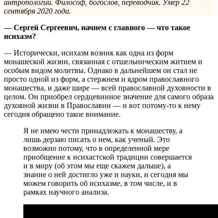
антропологии. Философ, богослов, переводчик. Умер 22
сентября 2020 года.
— Сергей Сергеевич, начнем с главного — что такое
исихазм?
— Исторически, исихазм возник как одна из форм
монашеской жизни, связанная с отшельническим житием и
особым видом молитвы. Однако в дальнейшем он стал не
просто одной из форм, а стержнем и ядром православного
монашества, и даже шире — всей православной духовности в
целом. Он приобрел сердцевинное значение для самого образа
духовной жизни в Православии — и вот потому-то к нему
сегодня обращено такое внимание.
Я не имею чести принадлежать к монашеству, а
лишь дерзаю писать о нем, как ученый. Это
возможно потому, что в определенной мере
приобщение к исихастской традиции совершается
и в миру (об этом мы еще скажем дальше), а
знание о ней достигло уже и науки, и сегодня мы
можем говорить об исихазме, в том числе, и в
рамках научного анализа.