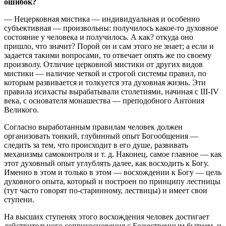
ошибок?
— Нецерковная мистика — индивидуальная и особенно
субъективная — произвольны: получилось какое-то духовное
состояние у человека и получилось. А как? откуда оно
пришло, что значит? Порой он и сам этого не знает; а если и
задается такими вопросами, то отвечает опять же по своему
произволу. Отличие церковной мистики от других видов
мистики — наличие четкой и строгой системы правил, по
которым развивается и толкуется эта духовная жизнь. Эти
правила исихасты вырабатывали столетиями, начиная с III-IV
века, с основателя монашества — преподобного Антония
Великого.
Согласно выработанным правилам человек должен
организовать тонкий, глубинный опыт Богообщения —
следить за тем, что происходит в его душе, развивать
механизмы самоконтроля и т. д. Наконец, самое главное — как
этот духовный опыт углублять далее, как восходить к Богу.
Именно в этом и только в этом — восхождении к Богу — цель
духовного опыта, который и построен по принципу лестницы
(тут часто говорят по-старинному, лествицы) и имеет свои
ступени.
На высших ступенях этого восхождения человек достигает
действительного соприкосновения с Божественным бытием, и