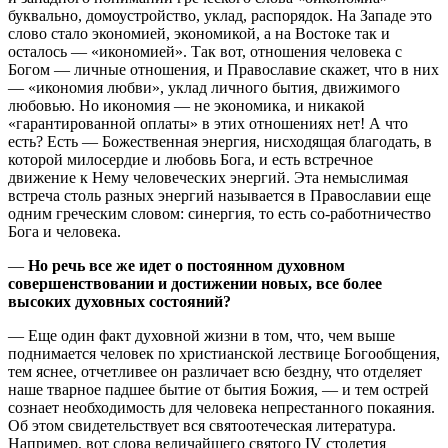
буквально, домоустройство, уклад, распорядок. На Западе это
слово стало экономией, экономикой, а на Востоке так и
осталось — «икономией». Так вот, отношения человека с
Богом — личные отношения, и Православие скажет, что в них
— «икономия любви», уклад личного бытия, движимого
любовью. Но икономия — не экономика, и никакой
«гарантированной оплаты» в этих отношениях нет! А что
есть? Есть — Божественная энергия, нисходящая благодать, в
которой милосердие и любовь Бога, и есть встречное
движение к Нему человеческих энергий. Эта немыслимая
встреча столь разных энергий называется в Православии еще
одним греческим словом: синергия, то есть со-работничество
Бога и человека.
—
Но речь все же идет о постоянном духовном
совершенствовании и достижении новых, все более
высоких духовных состояний?
— Еще один факт духовной жизни в том, что, чем выше
поднимается человек по христианской лествице Богообщения,
тем яснее, отчетливее он различает всю бездну, что отделяет
наше тварное падшее бытие от бытия Божия, — и тем острей
сознает необходимость для человека непрестанного покаяния.
Об этом свидетельствует вся святоотеческая литература.
Например, вот слова величайшего святого IV столетия