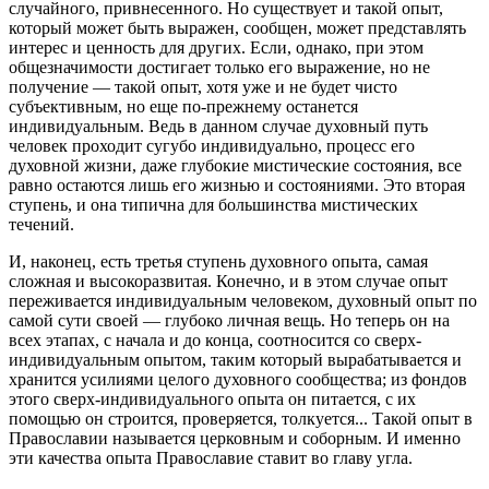
случайного, привнесенного. Но существует и такой опыт,
который может быть выражен, сообщен, может представлять
интерес и ценность для других. Если, однако, при этом
общезначимости достигает только его выражение, но не
получение — такой опыт, хотя уже и не будет чисто
субъективным, но еще по-прежнему останется
индивидуальным. Ведь в данном случае духовный путь
человек проходит сугубо индивидуально, процесс его
духовной жизни, даже глубокие мистические состояния, все
равно остаются лишь его жизнью и состояниями. Это вторая
ступень, и она типична для большинства мистических
течений.
И, наконец, есть третья ступень духовного опыта, самая
сложная и высокоразвитая. Конечно, и в этом случае опыт
переживается индивидуальным человеком, духовный опыт по
самой сути своей — глубоко личная вещь. Но теперь он на
всех этапах, с начала и до конца, соотносится со сверх-
индивидуальным опытом, таким который вырабатывается и
хранится усилиями целого духовного сообщества; из фондов
этого сверх-индивидуального опыта он питается, с их
помощью он строится, проверяется, толкуется... Такой опыт в
Православии называется церковным и соборным. И именно
эти качества опыта Православие ставит во главу угла.