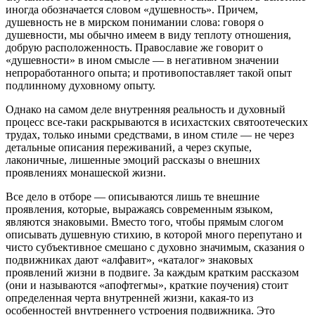
иногда обозначается словом «душевность». Причем,
душевность не в мирском понимании слова: говоря о
душевности, мы обычно имеем в виду теплоту отношения,
добрую расположенность. Православие же говорит о
«душевности» в ином смысле — в негативном значении
непроработанного опыта; и противопоставляет такой опыт
подлинному духовному опыту.
Однако на самом деле внутренняя реальность и духовный
процесс все-таки раскрываются в исихастских святоотеческих
трудах, только иными средствами, в ином стиле — не через
детальные описания переживаний, а через скупые,
лаконичные, лишенные эмоций рассказы о внешних
проявлениях монашеской жизни.
Все дело в отборе — описываются лишь те внешние
проявления, которые, выражаясь современным языком,
являются знаковыми. Вместо того, чтобы прямым слогом
описывать душевную стихию, в которой много перепутано и
чисто субъективное смешано с духовно значимым, сказания о
подвижниках дают «алфавит», «каталог» знаковых
проявлений жизни в подвиге. За каждым кратким рассказом
(они и называются «апофтегмы», краткие поучения) стоит
определенная черта внутренней жизни, какая-то из
особенностей внутреннего устроения подвижника. Это