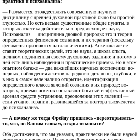
практики и психоанализа?
— Разумеется, отождествлять современную научную
дисциплину с древней духовной практикой было бы простой
глупостью. Но есть весьма существенные общие пункты, в
которых аскетика действительно предвосхищает науку.
Психоанализ — дисциплина двоякой природы: это и теория
определенных феноменов сознания, и их терапия (поскольку
феномены признаются патологическими). Аскетика же не
ставит теоретических целей, это не наука, а школа опыта,
целиком подчиненная своему духовному заданию; и потому в
ней есть лишь наблюдения и практические приемы. Но в этом
опытном багаже — два важнейших научных достижения: во-
первых, наблюдения аскетов на редкость детальны, глубоки, и
в них в самом деле налицо открытие, идентификация
определенного класса явлений сознания в их природе; во-
вторых, приемы аскетов составляют богатый и эффективный
арсенал средств устранения, преодоления этих явлений —
если угодно, терапии, развивавшейся за полтора тысячелетия
до психоанализа.
—
А почему же тогда Фрейду пришлось «переоткрывать»
то, что, по Вашим словам, открыли монахи?
Оба достижения, что мы указали, практически не были наукой
опознаны и признаны. На то целый ряд причин, из коих