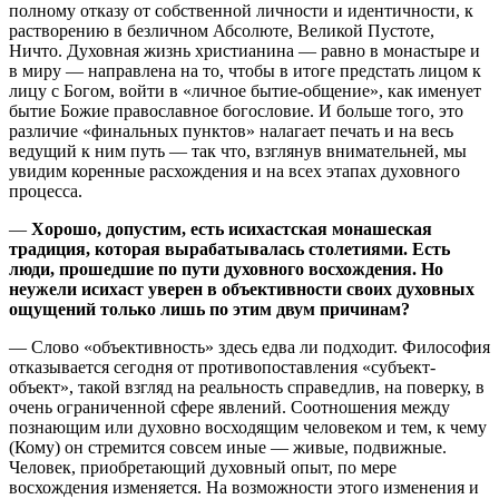
полному отказу от собственной личности и идентичности, к
растворению в безличном Абсолюте, Великой Пустоте,
Ничто. Духовная жизнь христианина — равно в монастыре и
в миру — направлена на то, чтобы в итоге предстать лицом к
лицу с Богом, войти в «личное бытие-общение», как именует
бытие Божие православное богословие. И больше того, это
различие «финальных пунктов» налагает печать и на весь
ведущий к ним путь — так что, взглянув внимательней, мы
увидим коренные расхождения и на всех этапах духовного
процесса.
—
Хорошо, допустим, есть исихастская монашеская
традиция, которая вырабатывалась столетиями. Есть
люди, прошедшие по пути духовного восхождения. Но
неужели исихаст уверен в объективности своих духовных
ощущений только лишь по этим двум причинам?
— Слово «объективность» здесь едва ли подходит. Философия
отказывается сегодня от противопоставления «субъект-
объект», такой взгляд на реальность справедлив, на поверку, в
очень ограниченной сфере явлений. Соотношения между
познающим или духовно восходящим человеком и тем, к чему
(Кому) он стремится совсем иные — живые, подвижные.
Человек, приобретающий духовный опыт, по мере
восхождения изменяется. На возможности этого изменения и