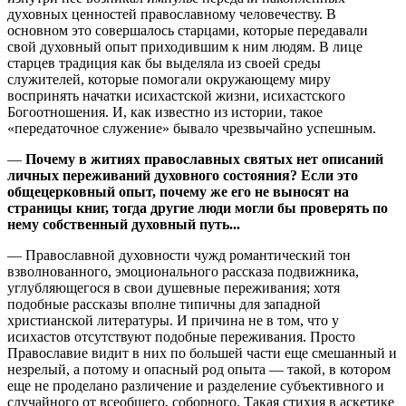
духовных ценностей православному человечеству. В
основном это совершалось старцами, которые передавали
свой духовный опыт приходившим к ним людям. В лице
старцев традиция как бы выделяла из своей среды
служителей, которые помогали окружающему миру
воспринять начатки исихастской жизни, исихастского
Богоотношения. И, как известно из истории, такое
«передаточное служение» бывало чрезвычайно успешным.
—
Почему в житиях православных святых нет описаний
личных переживаний духовного состояния? Если это
общецерковный опыт, почему же его не выносят на
страницы книг, тогда другие люди могли бы проверять по
нему собственный духовный путь...
— Православной духовности чужд романтический тон
взволнованного, эмоционального рассказа подвижника,
углубляющегося в свои душевные переживания; хотя
подобные рассказы вполне типичны для западной
христианской литературы. И причина не в том, что у
исихастов отсутствуют подобные переживания. Просто
Православие видит в них по большей части еще смешанный и
незрелый, а потому и опасный род опыта — такой, в котором
еще не проделано различение и разделение субъективного и
случайного от всеобщего, соборного. Такая стихия в аскетике