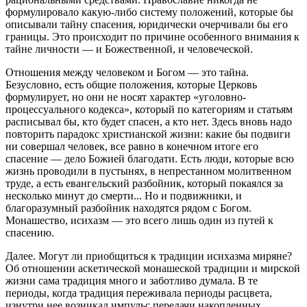
формулировало какую-либо систему положений, которые бы
описывали тайну спасения, юридически очерчивали бы его
границы. Это происходит по причине особенного внимания к
тайне личности — и Божественной, и человеческой.
Отношения между человеком и Богом — это тайна.
Безусловно, есть общие положения, которые Церковь
формулирует, но они не носят характер «уголовно-
процессуального кодекса», который по категориям и статьям
расписывал бы, кто будет спасен, а кто нет. Здесь вновь надо
повторить парадокс христианской жизни: какие бы подвиги
ни совершал человек, все равно в конечном итоге его
спасение — дело Божией благодати. Есть люди, которые всю
жизнь проводили в пустынях, в непрестанном молитвенном
труде, а есть евангельский разбойник, который покаялся за
несколько минут до смерти... Но и подвижники, и
благоразумный разбойник находятся рядом с Богом.
Монашество, исихазм — это всего лишь один из путей к
спасению.
Далее. Могут ли приобщиться к традиции исихазма миряне?
Об отношении аскетической монашеской традиции и мирской
жизни сама традиция много и заботливо думала. В те
периоды, когда традиция переживала периоды расцвета,
изнутри нее возникал импульс передачи накопленных