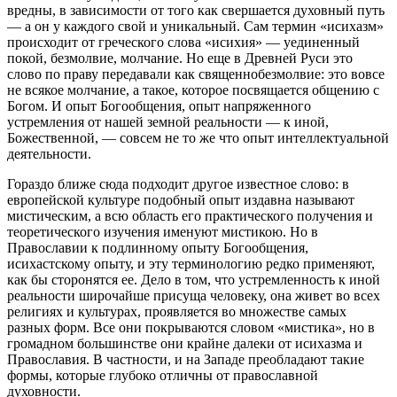
вредны, в зависимости от того как свершается духовный путь
— а он у каждого свой и уникальный. Сам термин «исихазм»
происходит от греческого слова «исихия» — уединенный
покой, безмолвие, молчание. Но еще в Древней Руси это
слово по праву передавали как священнобезмолвие: это вовсе
не всякое молчание, а такое, которое посвящается общению с
Богом. И опыт Богообщения, опыт напряженного
устремления от нашей земной реальности — к иной,
Божественной, — совсем не то же что опыт интеллектуальной
деятельности.
Гораздо ближе сюда подходит другое известное слово: в
европейской культуре подобный опыт издавна называют
мистическим, а всю область его практического получения и
теоретического изучения именуют мистикою. Но в
Православии к подлинному опыту Богообщения,
исихастскому опыту, и эту терминологию редко применяют,
как бы сторонятся ее. Дело в том, что устремленность к иной
реальности широчайше присуща человеку, она живет во всех
религиях и культурах, проявляется во множестве самых
разных форм. Все они покрываются словом «мистика», но в
громадном большинстве они крайне далеки от исихазма и
Православия. В частности, и на Западе преобладают такие
формы, которые глубоко отличны от православной
духовности.