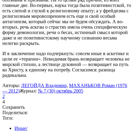
главные две. Во-первых, наука тогда была позитивистской, то
есть слепой и глухой к религиозному опыту; а у фрейдизма с
религиозным мировоззрением есть еще и свой особый
антагонизм, который сейчас мы не будем обсуждать. А во-
вторых, речь аскезы о страстях имела очень специфическую
форму демонологии, речи о бесах, истинный смысл которой
даже и не позитивистскому научному сознанию весьма
нелегко раскрыть.
И в заключение надо подчеркнуть: совсем иные в аскетике и
цели ее «терапии». Невидимая брань возвращает человека не
мирской стихии, а лествице духовной — возвращает на путь
ко Христу, к единому на потребу. Согласимся: разница
радикальна.
Авторы:
ЛЕГОЙДА Владимир
,
МАХАНЬКОВ Роман (1976
— 2012)
Журнал:
№ 7 (30) октябрь 2005
2
4
Сохранить
Поделиться:
Теги:
Иные/