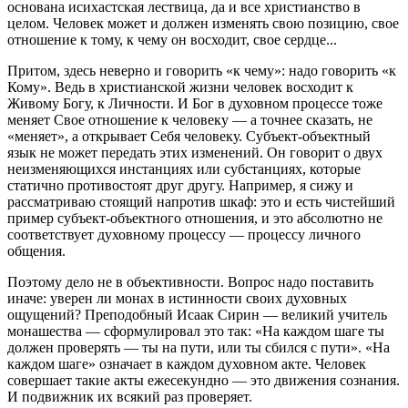
основана исихастская лествица, да и все христианство в
целом. Человек может и должен изменять свою позицию, свое
отношение к тому, к чему он восходит, свое сердце...
Притом, здесь неверно и говорить «к чему»: надо говорить «к
Кому». Ведь в христианской жизни человек восходит к
Живому Богу, к Личности. И Бог в духовном процессе тоже
меняет Свое отношение к человеку — а точнее сказать, не
«меняет», а открывает Себя человеку. Субъект-объектный
язык не может передать этих изменений. Он говорит о двух
неизменяющихся инстанциях или субстанциях, которые
статично противостоят друг другу. Например, я сижу и
рассматриваю стоящий напротив шкаф: это и есть чистейший
пример субъект-объектного отношения, и это абсолютно не
соответствует духовному процессу — процессу личного
общения.
Поэтому дело не в объективности. Вопрос надо поставить
иначе: уверен ли монах в истинности своих духовных
ощущений? Преподобный Исаак Сирин — великий учитель
монашества — сформулировал это так: «На каждом шаге ты
должен проверять — ты на пути, или ты сбился с пути». «На
каждом шаге» означает в каждом духовном акте. Человек
совершает такие акты ежесекундно — это движения сознания.
И подвижник их всякий раз проверяет.