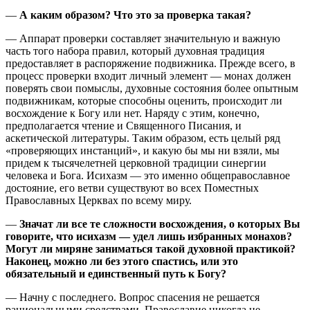
—
А каким образом? Что это за проверка такая?
— Аппарат проверки составляет значительную и важную
часть того набора правил, который духовная традиция
предоставляет в распоряжение подвижника. Прежде всего, в
процесс проверки входит личный элемент — монах должен
поверять свои помыслы, духовные состояния более опытным
подвижникам, которые способны оценить, происходит ли
восхождение к Богу или нет. Наряду с этим, конечно,
предполагается чтение и Священного Писания, и
аскетической литературы. Таким образом, есть целый ряд
«проверяющих инстанций», и какую бы мы ни взяли, мы
придем к тысячелетней церковной традиции синергии
человека и Бога. Исихазм — это именно общеправославное
достояние, его ветви существуют во всех Поместных
Православных Церквах по всему миру.
—
Значат ли все те сложности восхождения, о которых Вы
говорите, что исихазм — удел лишь избранных монахов?
Могут ли миряне заниматься такой духовной практикой?
Наконец, можно ли без этого спастись, или это
обязательный и единственный путь к Богу?
— Начну с последнего. Вопрос спасения не решается
рациональными средствами. Православие никогда не