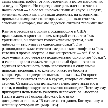
семья сначала требует от них отречения, а потом изгоняет их
за веру во Христа. Но гораздо чаще речь идет не о членах
нашей семьи — а о более широком “нашем” круге. О людях,
мнением которых мы привыкли дорожить, на которых мы
привыкли оглядываться, которых мы привыкли считать
“своими” и которые, как мы надеемся, считают “своими” нас.
Как-то я беседовал с одним проживающим в США
православным христианином, который сказал, что “как
христианин, он полагает гомосексуализм грехом, а как
либерал — выступает за однополые браки”. Это
разновидность классического американского конфликта “как
католик я против абортов, а как конгрессмен — за”. Все в
окружении этого человека поддерживают однополые “браки”,
и если он просто скажет, что однополый брак — это как
мужская беременность, вещь невозможная в силу самой
природы творения, его, конечно, никто не бросит в
концлагерь, не подвергнет пыткам, не казнит... Он просто
перестанет считаться своим в кругах, которые он считает
своими. Старые друзья потихоньку перестанут звать его в
гости, и вообще вокруг него заметно похолодает. Поэтому ему
приходится испытывать ужасную неловкость за Апостола
Павла и даже за Господа Иисуса с Его явно
дискриминационным “В начале же создания, Бог мужчину и
женщину сотворил их. (Мар.10:6)”