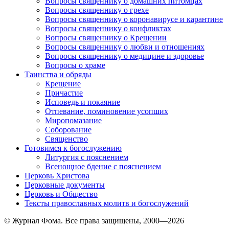
Вопросы священнику о домашних питомцах
Вопросы священнику о грехе
Вопросы священнику о коронавирусе и карантине
Вопросы священнику о конфликтах
Вопросы священнику о Крещении
Вопросы священнику о любви и отношениях
Вопросы священнику о медицине и здоровье
Вопросы о храме
Таинства и обряды
Крещение
Причастие
Исповедь и покаяние
Отпевание, поминовение усопших
Миропомазание
Соборование
Священство
Готовимся к богослужению
Литургия с пояснением
Всенощное бдение с пояснением
Церковь Христова
Церковные документы
Церковь и Общество
Тексты православных молитв и богослужений
© Журнал Фома. Все права защищены, 2000—2026