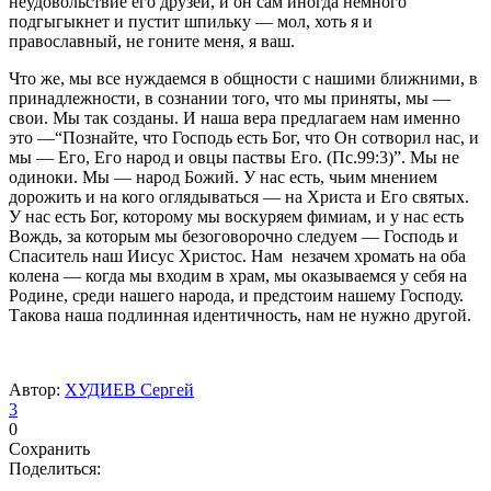
неудовольствие его друзей, и он сам иногда немного
подгыгыкнет и пустит шпильку — мол, хоть я и
православный, не гоните меня, я ваш.
Что же, мы все нуждаемся в общности с нашими ближними, в
принадлежности, в сознании того, что мы приняты, мы —
свои. Мы так созданы. И наша вера предлагаем нам именно
это —“Познайте, что Господь есть Бог, что Он сотворил нас, и
мы — Его, Его народ и овцы паствы Его. (Пс.99:3)”. Мы не
одиноки. Мы — народ Божий. У нас есть, чьим мнением
дорожить и на кого оглядываться — на Христа и Его святых.
У нас есть Бог, которому мы воскуряем фимиам, и у нас есть
Вождь, за которым мы безоговорочно следуем — Господь и
Спаситель наш Иисус Христос. Нам незачем хромать на оба
колена — когда мы входим в храм, мы оказываемся у себя на
Родине, среди нашего народа, и предстоим нашему Господу.
Такова наша подлинная идентичность, нам не нужно другой.
Автор:
ХУДИЕВ Сергей
3
0
Сохранить
Поделиться: