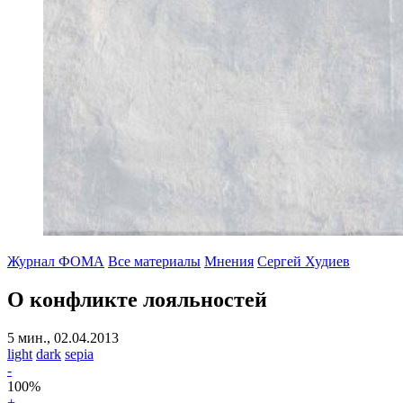
Журнал ФОМА
Все материалы
Мнения
Сергей Худиев
О конфликте лояльностей
5 мин., 02.04.2013
light
dark
sepia
-
100
%
+