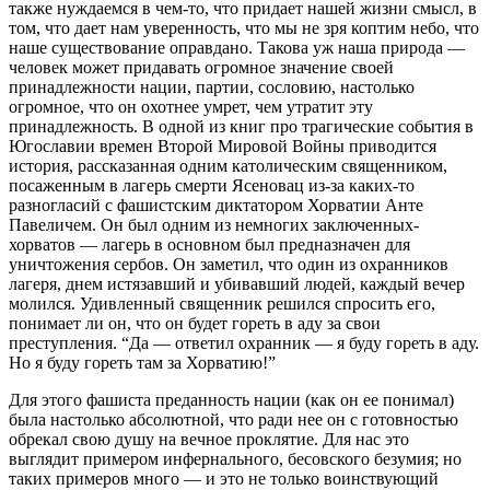
также нуждаемся в чем-то, что придает нашей жизни смысл, в
том, что дает нам уверенность, что мы не зря коптим небо, что
наше существование оправдано. Такова уж наша природа —
человек может придавать огромное значение своей
принадлежности нации, партии, сословию, настолько
огромное, что он охотнее умрет, чем утратит эту
принадлежность. В одной из книг про трагические события в
Югославии времен Второй Мировой Войны приводится
история, рассказанная одним католическим священником,
посаженным в лагерь смерти Ясеновац из-за каких-то
разногласий с фашистским диктатором Хорватии Анте
Павеличем. Он был одним из немногих заключенных-
хорватов — лагерь в основном был предназначен для
уничтожения сербов. Он заметил, что один из охранников
лагеря, днем истязавший и убивавший людей, каждый вечер
молился. Удивленный священник решился спросить его,
понимает ли он, что он будет гореть в аду за свои
преступления. “Да — ответил охранник — я буду гореть в аду.
Но я буду гореть там за Хорватию!”
Для этого фашиста преданность нации (как он ее понимал)
была настолько абсолютной, что ради нее он с готовностью
обрекал свою душу на вечное проклятие. Для нас это
выглядит примером инфернального, бесовского безумия; но
таких примеров много — и это не только воинствующий