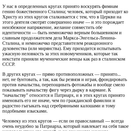
У нас в определенных кругах принято воскурять фимиам
гению божественного Сталина; человек, который приходит ко
Христу из этих кругов сталкивается с тем, что в Церкви на
этого деятеля смотрят совершенно иначе — и это порождает
неизбежное напряжение, желание совместить обе
идентичности — быть немножечко верным большевиком и
славным продолжателем дела Маркса-Энгельса-Ленина-
Сталина, и немножечко представителем реакционного
духовенства (или мирянства). Ему приходится испытывать
ужасную неловкость за этих новомучеников, которые так
некстати приняли мученические венцы как раз в сталинском
СССР.
В других кругах — прямо противоположных — принято...
нет, не бунтовать, а так, как бы резвязя и играя, фрондировать
против начальства, перепощивать фотожабы и вообще смело
показывать начальству фигу через дырку в кармане. К
“начальству” относится и Патриарх, и в этих кругах принято
именовать его не иначе, чем по гражданской фамилии и
радостно гыгыкать над серебрянными калошами и тому
подобными изысками.
Человеку из этих кругов — если он православный — всегда
очень неудобно за Патриарха, который навлекает на себя такое