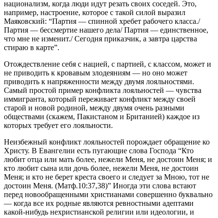
национализм, когда люди идут резать своих соседей. Это,
например, настроение, которое с такой силой выразил
Маяковский: “Партия — спинной хребет рабочего класса./
Партия — бессмертие нашего дела/ Партия — единственное,
что мне не изменит./ Сегодня приказчик, а завтра царства
стираю в карте”.
Отождествление себя с нацией, с партией, с классом, может и
не приводить к кровавым злодеяниям — но оно может
приводить к напряженности между двумя лояльностями.
Самый простой пример конфликта лояльностей — чувства
иммигранта, который переживает конфликт между своей
старой и новой родиной, между двумя очень разными
обществами (скажем, Пакистаном и Британией) каждое из
которых требует его лояльности.
Неизбежный конфликт лояльностей порождает обращение ко
Христу. В Евангелии есть пугающие слова Господа “Кто
любит отца или мать более, нежели Меня, не достоин Меня; и
кто любит сына или дочь более, нежели Меня, не достоин
Меня; и кто не берет креста своего и следует за Мною, тот не
достоин Меня. (Матф.10:37,38)” Иногда эти слова встают
перед новообращенными христианами совершенно буквально
— когда все их родные являются ревностными адептами
какой-нибудь нехристианской религии или идеологии, и