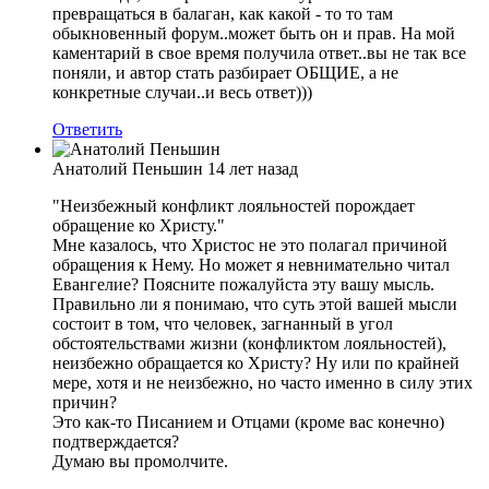
превращаться в балаган, как какой - то то там
обыкновенный форум..может быть он и прав. На мой
каментарий в свое время получила ответ..вы не так все
поняли, и автор стать разбирает ОБЩИЕ, а не
конкретные случаи..и весь ответ)))
Ответить
Анатолий Пеньшин
14 лет назад
"Неизбежный конфликт лояльностей порождает
обращение ко Христу."
Мне казалось, что Христос не это полагал причиной
обращения к Нему. Но может я невнимательно читал
Евангелие? Поясните пожалуйста эту вашу мысль.
Правильно ли я понимаю, что суть этой вашей мысли
состоит в том, что человек, загнанный в угол
обстоятельствами жизни (конфликтом лояльностей),
неизбежно обращается ко Христу? Ну или по крайней
мере, хотя и не неизбежно, но часто именно в силу этих
причин?
Это как-то Писанием и Отцами (кроме вас конечно)
подтверждается?
Думаю вы промолчите.