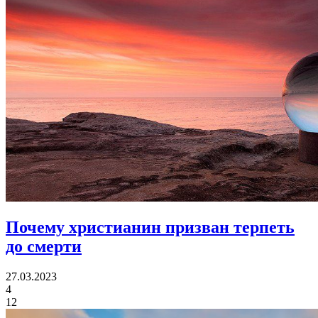
Почему христианин призван
терпеть
до смерти
27.03.2023
4
12