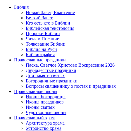
Библия
Новый Завет, Евангелие
Ветхий Завет
Кто есть кто в Библии
Библейская текстология
Пророки Библии
Читаем Писание
Толкование Библии
Библия на Руси
Библиография
Православные праздники
Пасха, Светлое Христово Воскресение 2026
Двунадесятые праздники
Дни памяти святых
Богородичные праздники
Вопросы священнику о постах и праздниках
Православные иконы
Иконы Богородицы
Иконы праздников
Иконы святых
Чудотворные иконы
Православный храм
Архитектура храма
Устройство храма