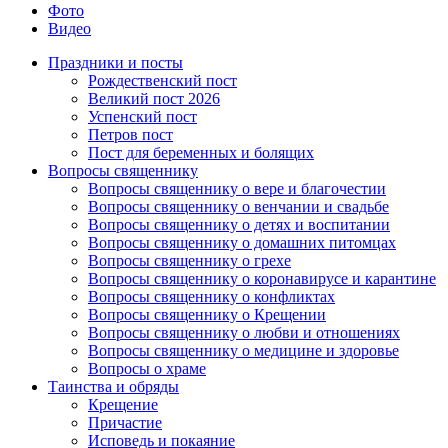
Фото
Видео
Праздники и посты
Рождественский пост
Великий пост 2026
Успенский пост
Петров пост
Пост для беременных и болящих
Вопросы священнику
Вопросы священнику о вере и благочестии
Вопросы священнику о венчании и свадьбе
Вопросы священнику о детях и воспитании
Вопросы священнику о домашних питомцах
Вопросы священнику о грехе
Вопросы священнику о коронавирусе и карантине
Вопросы священнику о конфликтах
Вопросы священнику о Крещении
Вопросы священнику о любви и отношениях
Вопросы священнику о медицине и здоровье
Вопросы о храме
Таинства и обряды
Крещение
Причастие
Исповедь и покаяние