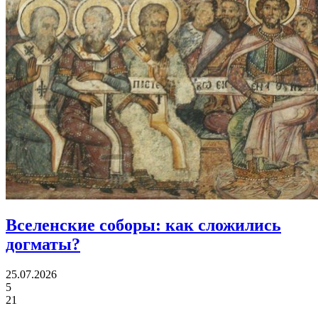
Вселенские соборы:
как сложились
догматы?
25.07.2026
5
21