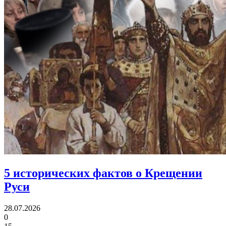
5 исторических фактов
о Крещении
Руси
28.07.2026
0