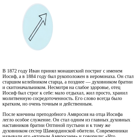
В 1872 году Иван принял монашеский постриг с именем
Иосиф, а в 1884 году был рукоположен в иеромонаха. Он стал
старшим келейником старца, а позднее — духовником братии
и скитоначальником. Несмотря на слабое здоровье, отец
Иосиф был строг к себе: мало отдыхал, жил просто, хранил
молитвенную сосредоточенность. Его слово всегда было
кратким, но очень точным и действенным.
После кончины преподобного Амвросия на отца Иосифа
легло особое служение. Он стал одним из главных духовных
наставников братии Оптиной пустыни и к тому же
духовником сестер Шамординской обители. Современники
называли его «вторым Амвросием» и говорили: «Что