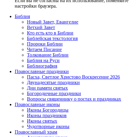
Если вы не согласны на их использование, поменяйте
настройки браузера.
Библия
Новый Завет, Евангелие
Ветхий Завет
Кто есть кто в Библии
Библейская текстология
Пророки Библии
Читаем Писание
Толкование Библии
Библия на Руси
Библиография
Православные праздники
Пасха, Светлое Христово Воскресение 2026
Двунадесятые праздники
Дни памяти святых
Богородичные праздники
Вопросы священнику о постах и праздниках
Православные иконы
Иконы Богородицы
Иконы праздников
Иконы святых
Чудотворные иконы
Православный храм