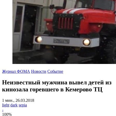
Журнал ФОМА
Новости
Событие
Неизвестный мужчина вывел детей из
кинозала горевшего в Кемерово ТЦ
1 мин., 26.03.2018
light
dark
sepia
-
100
%