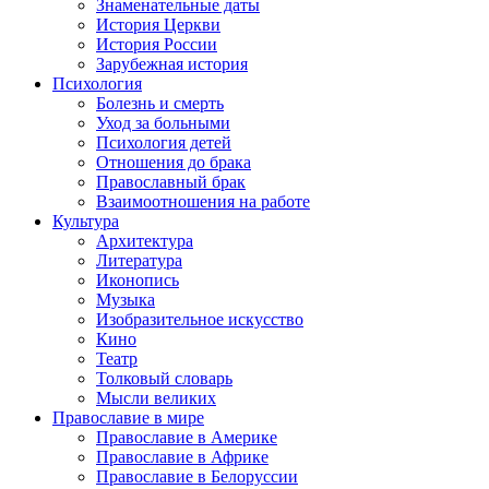
Знаменательные даты
История Церкви
История России
Зарубежная история
Психология
Болезнь и смерть
Уход за больными
Психология детей
Отношения до брака
Православный брак
Взаимоотношения на работе
Культура
Архитектура
Литература
Иконопись
Музыка
Изобразительное искусство
Кино
Театр
Толковый словарь
Мысли великих
Православие в мире
Православие в Америке
Православие в Африке
Православие в Белоруссии