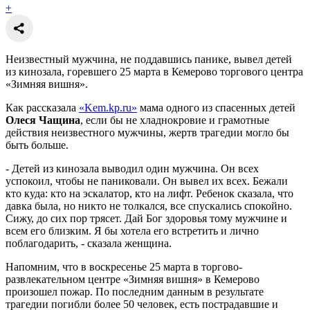
+
Неизвестный мужчина, не поддавшись панике, вывел детей
из кинозала, горевшего 25 марта в Кемерово торгового центра
«Зимняя вишня».
Как рассказала
«Kem.kp.ru»
мама одного из спасенных детей
Олеся Чащина
, если бы не хладнокровие и грамотные
действия неизвестного мужчины, жертв трагедии могло бы
быть больше.
- Детей из кинозала выводил один мужчина. Он всех
успокоил, чтобы не паниковали. Он вывел их всех. Бежали
кто куда: кто на эскалатор, кто на лифт. Ребенок сказала, что
давка была, но никто не толкался, все спускались спокойно.
Сижу, до сих пор трясет. Дай Бог здоровья тому мужчине и
всем его близким. Я бы хотела его встретить и лично
поблагодарить, - сказала женщина.
Напомним, что в воскресенье 25 марта в торгово-
развлекательном центре «Зимняя вишня» в Кемерово
произошел пожар. По последним данным в результате
трагедии погибли более 50 человек, есть пострадавшие и