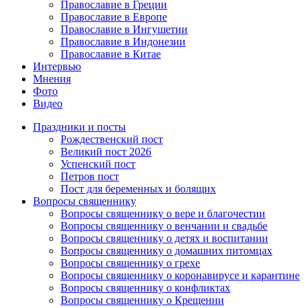
Православие в Греции
Православие в Европе
Православие в Ингушетии
Православие в Индонезии
Православие в Китае
Интервью
Мнения
Фото
Видео
Праздники и посты
Рождественский пост
Великий пост 2026
Успенский пост
Петров пост
Пост для беременных и болящих
Вопросы священнику
Вопросы священнику о вере и благочестии
Вопросы священнику о венчании и свадьбе
Вопросы священнику о детях и воспитании
Вопросы священнику о домашних питомцах
Вопросы священнику о грехе
Вопросы священнику о коронавирусе и карантине
Вопросы священнику о конфликтах
Вопросы священнику о Крещении