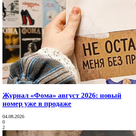
Журнал «Фома» август 2026:
новый
номер уже в продаже
04.08.2026
0
2