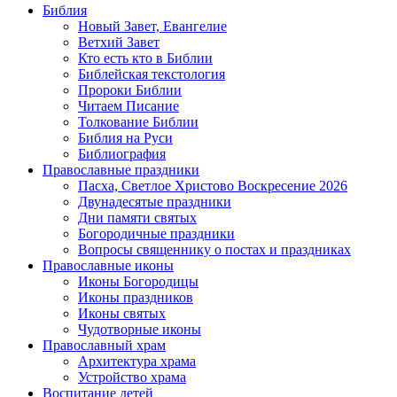
Библия
Новый Завет, Евангелие
Ветхий Завет
Кто есть кто в Библии
Библейская текстология
Пророки Библии
Читаем Писание
Толкование Библии
Библия на Руси
Библиография
Православные праздники
Пасха, Светлое Христово Воскресение 2026
Двунадесятые праздники
Дни памяти святых
Богородичные праздники
Вопросы священнику о постах и праздниках
Православные иконы
Иконы Богородицы
Иконы праздников
Иконы святых
Чудотворные иконы
Православный храм
Архитектура храма
Устройство храма
Воспитание детей