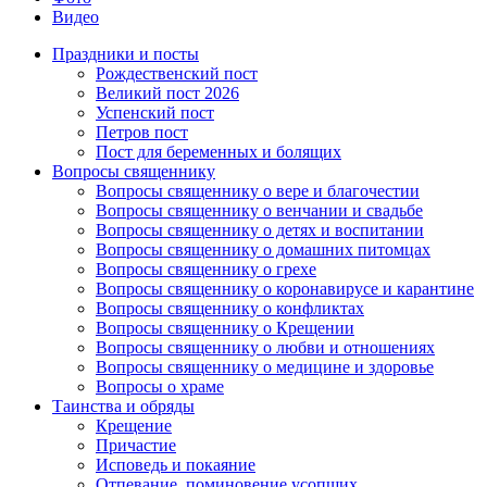
Видео
Праздники и посты
Рождественский пост
Великий пост 2026
Успенский пост
Петров пост
Пост для беременных и болящих
Вопросы священнику
Вопросы священнику о вере и благочестии
Вопросы священнику о венчании и свадьбе
Вопросы священнику о детях и воспитании
Вопросы священнику о домашних питомцах
Вопросы священнику о грехе
Вопросы священнику о коронавирусе и карантине
Вопросы священнику о конфликтах
Вопросы священнику о Крещении
Вопросы священнику о любви и отношениях
Вопросы священнику о медицине и здоровье
Вопросы о храме
Таинства и обряды
Крещение
Причастие
Исповедь и покаяние
Отпевание, поминовение усопших