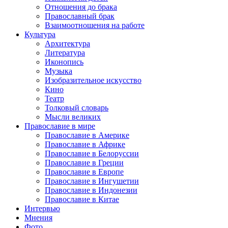
Отношения до брака
Православный брак
Взаимоотношения на работе
Культура
Архитектура
Литература
Иконопись
Музыка
Изобразительное искусство
Кино
Театр
Толковый словарь
Мысли великих
Православие в мире
Православие в Америке
Православие в Африке
Православие в Белоруссии
Православие в Греции
Православие в Европе
Православие в Ингушетии
Православие в Индонезии
Православие в Китае
Интервью
Мнения
Фото