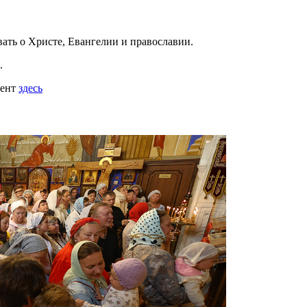
вать
о Христе, Евангелии и православии
.
.
мент
здесь