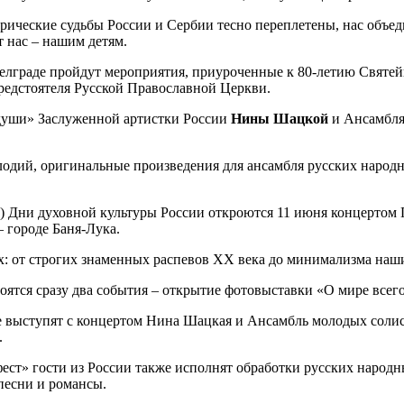
орические судьбы России и Сербии тесно переплетены, нас объе
т нас – нашим детям.
елграде пройдут мероприятия, приуроченные к 80-летию Святе
редстоятеля Русской Православной Церкви.
 души» Заслуженной артистки России
Нины Шацкой
и Ансамбля
лодий, оригинальные произведения для ансамбля русских народ
е) Дни духовной культуры России откроются 11 июня концертом 
 городе Баня-Лука.
х: от строгих знаменных распевов XX века до минимализма наш
оятся сразу два события – открытие фотовыставки «О мире всег
Луке выступят с концертом Нина Шацкая и Ансамбль молодых сол
.
фест» гости из России также исполнят обработки русских народ
песни и романсы.