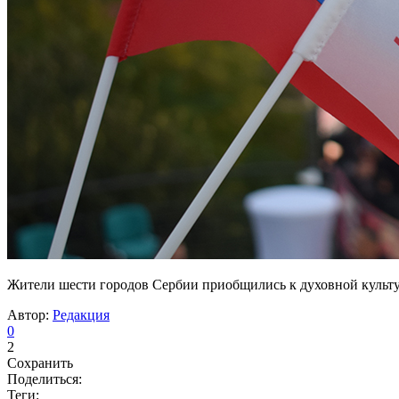
Жители шести городов Сербии приобщились к духовной культ
Автор:
Редакция
0
2
Сохранить
Поделиться:
Теги: