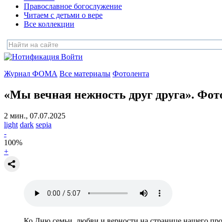
Православное богослужение
Читаем с детьми о вере
Все коллекции
Войти
Журнал ФОМА
Все материалы
Фотолента
«Мы вечная нежность друг друга».
Фото
2 мин., 07.07.2025
light
dark
sepia
-
100
%
+
Ко Дню семьи, любви и верности на странице нашего пр