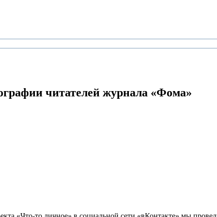
графии читателей журнала «Фома»
оекта «Что-то личное» в социальной сети «вКонтакте» мы про