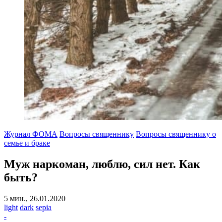
Журнал ФОМА
Вопросы священнику
Вопросы священнику о
семье и браке
Муж наркоман, люблю, сил нет. Как
быть?
5 мин., 26.01.2020
light
dark
sepia
-