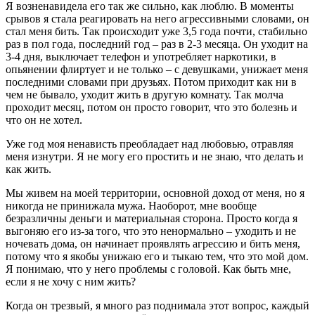
Я возненавидела его так же сильно, как люблю. В моменты
срывов я стала реагировать на него агрессивными словами, он
стал меня бить. Так происходит уже 3,5 года почти, стабильно
раз в пол года, последний год – раз в 2-3 месяца. Он уходит на
3-4 дня, выключает телефон и употребляет наркотики, в
опьянении флиртует и не только – с девушками, унижает меня
последними словами при друзьях. Потом приходит как ни в
чем не бывало, уходит жить в другую комнату. Так молча
проходит месяц, потом он просто говорит, что это болезнь и
что он не хотел.
Уже год моя ненависть преобладает над любовью, отравляя
меня изнутри. Я не могу его простить и не знаю, что делать и
как жить.
Мы живем на моей территории, основной доход от меня, но я
никогда не принижала мужа. Наоборот, мне вообще
безразличны деньги и материальная сторона. Просто когда я
выгоняю его из-за того, что это ненормально – уходить и не
ночевать дома, он начинает проявлять агрессию и бить меня,
потому что я якобы унижаю его и тыкаю тем, что это мой дом.
Я понимаю, что у него проблемы с головой. Как быть мне,
если я не хочу с ним жить?
Когда он трезвый, я много раз поднимала этот вопрос, каждый