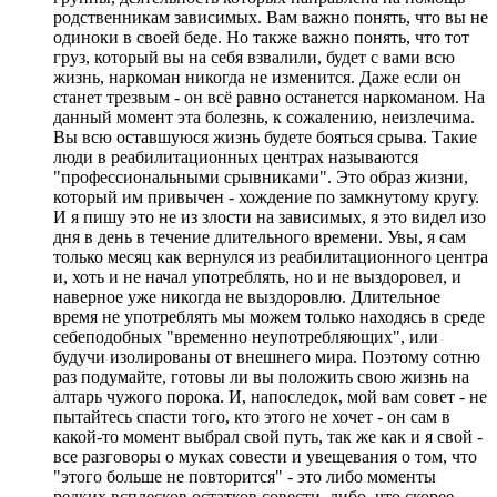
родственникам зависимых. Вам важно понять, что вы не
одиноки в своей беде. Но также важно понять, что тот
груз, который вы на себя взвалили, будет с вами всю
жизнь, наркоман никогда не изменится. Даже если он
станет трезвым - он всё равно останется наркоманом. На
данный момент эта болезнь, к сожалению, неизлечима.
Вы всю оставшуюся жизнь будете бояться срыва. Такие
люди в реабилитационных центрах называются
"профессиональными срывниками". Это образ жизни,
который им привычен - хождение по замкнутому кругу.
И я пишу это не из злости на зависимых, я это видел изо
дня в день в течение длительного времени. Увы, я сам
только месяц как вернулся из реабилитационного центра
и, хоть и не начал употреблять, но и не выздоровел, и
наверное уже никогда не выздоровлю. Длительное
время не употреблять мы можем только находясь в среде
себеподобных "временно неупотребляющих", или
будучи изолированы от внешнего мира. Поэтому сотню
раз подумайте, готовы ли вы положить свою жизнь на
алтарь чужого порока. И, напоследок, мой вам совет - не
пытайтесь спасти того, кто этого не хочет - он сам в
какой-то момент выбрал свой путь, так же как и я свой -
все разговоры о муках совести и увещевания о том, что
"этого больше не повторится" - это либо моменты
редких всплесков остатков совести, либо, что скорее