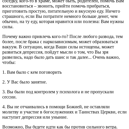
соседку, кого-то в храме, может быть, родителей, помочь Вам
восстановиться – звонить, прийти помочь прибраться,
приготовить простую, питательную и вкусную еду. Ничего
страшного, если Вы потратите немного больше денег, чем
обычно, на ту еду, которая нравится или полезна: Вам нужны
силы.
Почему важно привлечь кого-то? После любого развода, тем
более, после брака с наркозависимым, может образоваться
вакуум. В ситуации, когда Ваши силы истощены, может
развиться депрессия, пойдут мысли о том, что Вы зря
развелись, надо было дать шанс и так далее... Очень важно,
чтобы:
1. Вам было с кем поговорить
2. У Вас было занятие.
3. Вы были под контролем у психолога и не пропускали
сессии.
4. Вы не отчаивались в помощи Божией, не оставляли
молитву и участие в богослужениях и Таинствах Церкви, если
наступит депрессия или уныние.
Возможно, Вы будете идти как бы против сильного ветра.