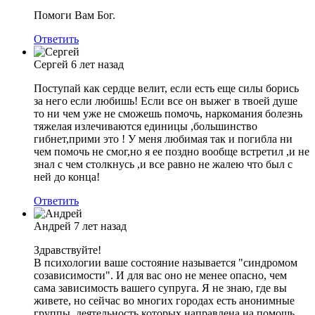
Помоги Вам Бог.
Ответить
Сергей
6 лет назад
Поступай как сердце велит, если есть еще силы борись
за него если любишь! Если все он выжег в твоей душе
то ни чем уже не сможешь помочь, наркомания болезнь
тяжелая излечиваются единицы ,большинство
гибнет,прими это ! У меня любимая так и погибла ни
чем помочь не смог,но я ее поздно вообще встретил ,и не
знал с чем столкнусь ,и все равно не жалею что был с
ней до конца!
Ответить
Андрей
7 лет назад
Здравствуйте!
В психологии ваше состояние называется "синдромом
созависимости". И для вас оно не менее опасно, чем
сама зависимость вашего супруга. Я не знаю, где вы
живете, но сейчас во многих городах есть анонимные
группы, деятельность которых направлена на помощь