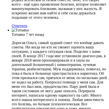
всего - ещё одно проявление болезни, которое позволяет
манипулировать близкими, вызывая у них жалость. Я
искренне желаю вам найти в себе силы держаться
подальше от этого человека.
Ответить
Татьяна
7 лет назад
Дорогая Ольга, самый худший совет это вообще давать
советы. Ни когда ни кто не сможет оценить вашу
ситуацию, у каждого ситуация своя. Поделюс с вами
своей. В конце 2017 года мне установили диагноз рак, в
январе 2018 меня прооперировали и я ушла на
длительный больничный ( химиотерапия, лучевая
терапия, реабилитация). Муж поддерживал, помогал, но
пока я была в больнице пристрастился к наркотику. Об
этом признался сам, прятался от меня, по несколько дней
не ходил на работу. Попросил помощи у меня сам. Для
меня это был шок, придательство. Пару дней была в
таком состоянии не могу даже описать. Перерыла
интернет, написала одному наркологу на сайт. Много
всего нашла интересного и поняла. Любая завистмость
это болезнь, но больше психологическая. Все
реабилитации предлагают одно и тоже, многие