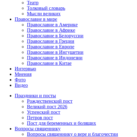
Театр
Толковый словарь
Мысли великих
Православие в мире
Православие в Америке
Православие в Африке
Православие в Белоруссии
Православие в Греции
Православие в Европе
Православие в Ингушетии
Православие в Индонезии
Православие в Китае
Интервью
Мнения
Фото
Видео
Праздники и посты
Рождественский пост
Великий пост 2026
Успенский пост
Петров пост
Пост для беременных и болящих
Вопросы священнику
Вопросы священнику о вере и благочестии