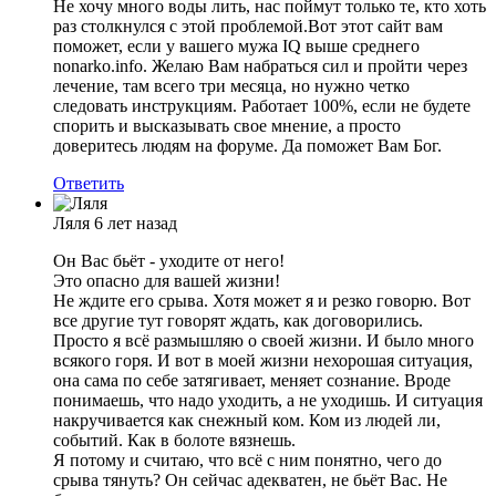
Не хочу много воды лить, нас поймут только те, кто хоть
раз столкнулся с этой проблемой.Вот этот сайт вам
поможет, если у вашего мужа IQ выше среднего
nonarko.info. Желаю Вам набраться сил и пройти через
лечение, там всего три месяца, но нужно четко
следовать инструкциям. Работает 100%, если не будете
спорить и высказывать свое мнение, а просто
доверитесь людям на форуме. Да поможет Вам Бог.
Ответить
Ляля
6 лет назад
Он Вас бьёт - уходите от него!
Это опасно для вашей жизни!
Не ждите его срыва. Хотя может я и резко говорю. Вот
все другие тут говорят ждать, как договорились.
Просто я всё размышляю о своей жизни. И было много
всякого горя. И вот в моей жизни нехорошая ситуация,
она сама по себе затягивает, меняет сознание. Вроде
понимаешь, что надо уходить, а не уходишь. И ситуация
накручивается как снежный ком. Ком из людей ли,
событий. Как в болоте вязнешь.
Я потому и считаю, что всё с ним понятно, чего до
срыва тянуть? Он сейчас адекватен, не бьёт Вас. Не