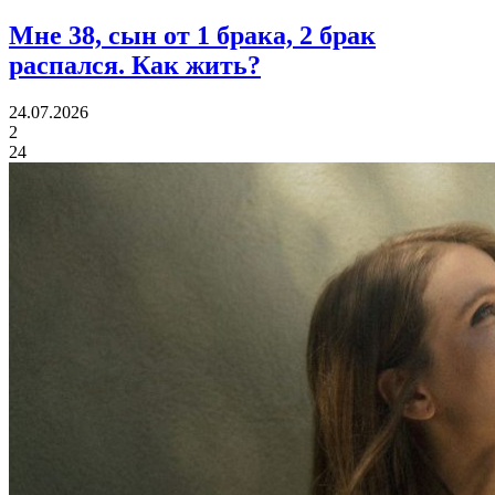
Мне 38, сын от 1 брака, 2 брак
распался.
Как жить?
24.07.2026
2
24