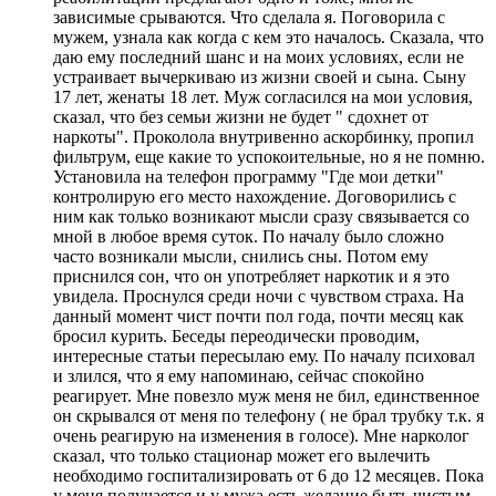
зависимые срываются. Что сделала я. Поговорила с
мужем, узнала как когда с кем это началось. Сказала, что
даю ему последний шанс и на моих условиях, если не
устраивает вычеркиваю из жизни своей и сына. Сыну
17 лет, женаты 18 лет. Муж согласился на мои условия,
сказал, что без семьи жизни не будет " сдохнет от
наркоты". Проколола внутривенно аскорбинку, пропил
фильтрум, еще какие то успокоительные, но я не помню.
Установила на телефон программу "Где мои детки"
контролирую его место нахождение. Договорились с
ним как только возникают мысли сразу связывается со
мной в любое время суток. По началу было сложно
часто возникали мысли, снились сны. Потом ему
приснился сон, что он употребляет наркотик и я это
увидела. Проснулся среди ночи с чувством страха. На
данный момент чист почти пол года, почти месяц как
бросил курить. Беседы переодически проводим,
интересные статьи пересылаю ему. По началу психовал
и злился, что я ему напоминаю, сейчас спокойно
реагирует. Мне повезло муж меня не бил, единственное
он скрывался от меня по телефону ( не брал трубку т.к. я
очень реагирую на изменения в голосе). Мне нарколог
сказал, что только стационар может его вылечить
необходимо госпитализировать от 6 до 12 месяцев. Пока
у меня получается и у мужа есть желание быть чистым.