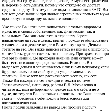
еще раз, Вы сразу же подаете на развод. У мужа есть родители
и, вероятно, есть деньги, потому что откуда-то он достает
средства на дозу. Поэтому после подачи заявления в ЗАГС Вы
меняете дома замки и при любых агрессивных попытках мужа
проникнуть в квартиру вызываете полицию.
Уже сейчас Вы начинаете заниматься не только здоровьем
мужа, но и своим собственным, как физическим, так и
моральным. Вы записываетесь к терапевту, берете
направление на всех нужных врачей, проходите обследование
у гинеколога и делаете все, что Вам скажут врачи. Деньги
тратите на это. Вы также записываетесь на прием к психологу,
может быть, удастся сделать это по полису. При храме или при
той организации, где проходил лечение Ваш супруг, может
быть есть психолог для родственников. Если нет, Вы
выделяете деньги и записываетесь к платному психологу, если
будет дешевле, то по скайпу, и регулярно занимаетесь
терапией. Психологу все рассказываете честно, как есть.
Также Вы находите в сети лекции и тексты по теме
"созависимость", например, работы В.Д. Москаленко и
читаете их, ища информацию прежде всего о себе, а не о
муже, потому что Вы настолько истощены, что Ваша первая
задача – обеспечить себе покой и безопасность для
восстановления сил.
После подачи заявления на развод Вы просите подругу,