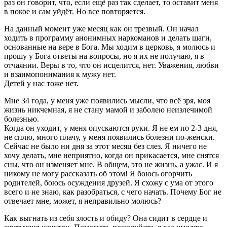
раз он говорит, что, если ещё раз так сделает, то оставит меня
в покое и сам уйдёт. Но все повторяется.
На данный момент уже месяц как он трезвый. Он начал
ходить в программу анонимных наркоманов и делать шаги,
основанные на вере в Бога. Мы ходим в церковь, я молюсь и
прошу у Бога ответы на вопросы, но я их не получаю, я в
отчаянии. Веры в то, что он исцелится, нет. Уважения, любви
и взаимопонимания к мужу нет.
Детей у нас тоже нет.
Мне 34 года, у меня уже появились мысли, что всё зря, моя
жизнь никчемная, я не стану мамой и заболею неизлечимой
болезнью.
Когда он уходит, у меня опускаются руки. Я не ем по 2-3 дня,
не сплю, много плачу, у меня появились болезни по-женски.
Сейчас не было ни дня за этот месяц без слез. Я ничего не
хочу делать, мне неприятно, когда он прикасается, мне снятся
сны, что он изменяет мне. В общем, это не жизнь, а ужас. И я
никому не могу рассказать об этом! Я боюсь огорчить
родителей, боюсь осуждения друзей. Я схожу с ума от этого
всего и не знаю, как разобраться, с чего начать. Почему Бог не
отвечает мне, может, я неправильно молюсь?
Как выгнать из себя злость и обиду? Она сидит в сердце и