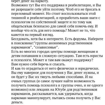
берет денег на наркоту.
Возможно тут Вы его поддержка в реабилитации, и Вы
не разрешаете себе уйти поэтому. Чтоб его не бросать в
переломный момент. Но стоит воспользоваться этой
тишиной и реабилитацией, и проработать ваши шаги с
психологом по собственной защите и по тому как
общаться/как безопасно для самой себя помочь ему. И
вообще что есть для него помощь? Может не то, что
кажется на первый взгляд.
Беседовать, хотя бы в интернете. Есть форумы. Наберите
в поисковике:"группы анонимных родственников
наркоманов", "созависимые".
Есть во многих городах центры помощи женщинам и
детям попавшим в сложную ситуацию. Там есть юристы
и психологи. Может и там вам окажут поддержку?
Вам нужно себя беречь и спасать.
И как-то оградиться от него физически и юридически.
Вы ему наверное для получения у Вас денег нужны, и
он будет у Вас их тянуть любыми способами. И на
очных группах (и самое лучшее найти возможность
получить помощь психолога и группы очно, и не одного
возможно) или лекциях на Ютубе для родственников
наркоманов, рассказывается, как удержаться, когда
наркоман манипулирует, пытаясь снова получить у Вас
деньги.