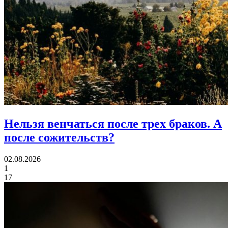
Нельзя венчаться после трех браков.
А
после сожительств?
02.08.2026
1
17