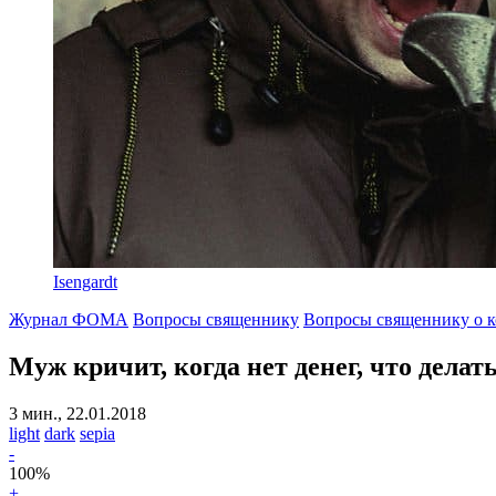
Isengardt
Журнал ФОМА
Вопросы священнику
Вопросы священнику о 
Муж кричит, когда нет денег, что делат
3 мин., 22.01.2018
light
dark
sepia
-
100
%
+