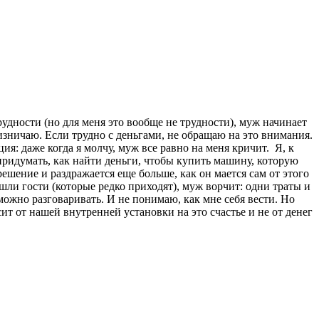
дности (но для меня это вообще не трудности), муж начинает
призничаю. Если трудно с деньгами, не обращаю на это внимания.
ия: даже когда я молчу, муж все равно на меня кричит. Я, к
ь придумать, как найти деньги, чтобы купить машину, которую
ешение и раздражается еще больше, как он мается сам от этого
ишли гости (которые редко приходят), муж ворчит: одни траты и
зможно разговаривать. И не понимаю, как мне себя вести. Но
сит от нашей внутренней установки на это счастье и не от денег