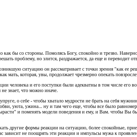
 как бы со стороны. Помолясь Богу, спокойно и трезво. Наверно
ешать проблему, но злится, раздражается, да еще и переводит от
озникшую ситуацию он рассматривает с точки зрения "как ее ре
как мать, которая, увы, продолжает чрезмерно опекать повзросле
еакции человека и его поступки были адекватны в том числе его 
 не знает, что можно иначе.
упруге, о себе - чтобы хватало мудрости не брать на себя мужни
любви, уюта, ужина... ну и там чего еще, чтобы все было равноме
ырасти" и поменять модели поведения и ему, и Вам. чтобы Вы бы
кать другие формы реакции на ситуацию, более спокойные, прие
 Вас зависит не поощрять эти реакции и импульсы мужа к проявл