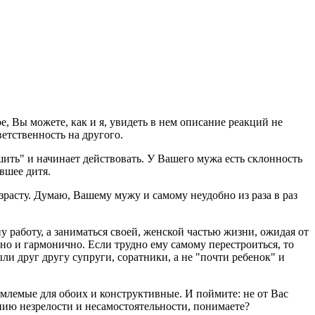
е, Вы можете, как и я, увидеть в нем описание реакций не
ветственность на другого.
шить" и начинает действовать. У Вашего мужа есть склонность
вшее дитя.
возрасту. Думаю, Вашему мужу и самому неудобно из раза в раз
ну работу, а заниматься своей, женской частью жизни, ожидая от
рно и гармонично. Если трудно ему самому перестроиться, то
ли друг другу супруги, соратники, а не "почти ребенок" и
млемые для обоих и конструктивные. И поймите: не от Вас
ению незрелости и несамостоятельности, понимаете?