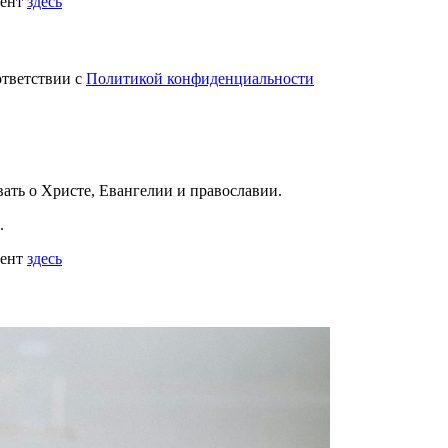
мент
здесь
ответствии с
Политикой конфиденциальности
вать
о Христе, Евангелии и православии
.
.
мент
здесь