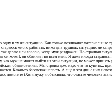
одну и ту же ситуацию. Как только возникают материальные тру
чу, стараюсь много работать, никогда в трудных ситуациях не ка
е так делаю или говорю, когда муж раздражен. Но странная ситуац
как он хочет), он обвиняет во всем меня. Я даже иногда стараюс
, как муж не может выйти из этой ситуации, не может принять р
тейская, обыкновенная. Мы строим дом, надо что-то купить... пр
ажается. Какая-то бесовская напасть. А еще в эти дни с ним нево
аю, помогите (Хотя мужу я объясняла, что счастье человека зави