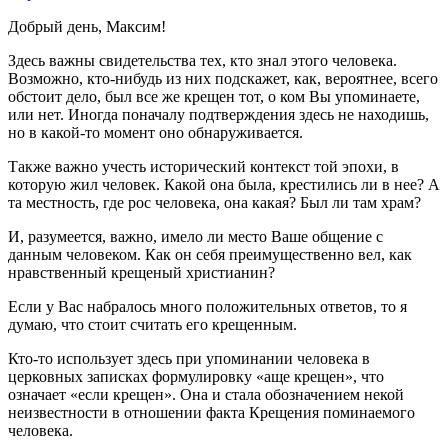
Добрый день, Максим!
Здесь важны свидетельства тех, кто знал этого человека.
Возможно, кто-нибудь из них подскажет, как, вероятнее, всего
обстоит дело, был все же крещен тот, о ком Вы упоминаете,
или нет. Иногда поначалу подтверждения здесь не находишь,
но в какой-то момент оно обнаруживается.
Также важно учесть исторический контекст той эпохи, в
которую жил человек. Какой она была, крестились ли в нее? А
та местность, где рос человека, она какая? Был ли там храм?
И, разумеется, важно, имело ли место Ваше общение с
данным человеком. Как он себя преимущественно вел, как
нравственный крещеный христианин?
Если у Вас набралось много положительных ответов, то я
думаю, что стоит считать его крещенным.
Кто-то использует здесь при упоминании человека в
церковных записках формулировку «аще крещен», что
означает «если крещен». Она и стала обозначением некой
неизвестности в отношении факта Крещения поминаемого
человека.