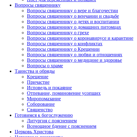
Вопросы священнику
Вопросы священнику о вере и благочестии
Вопросы священнику о венчании и свадьбе
Вопросы священнику о детях и воспитании
Вопросы священнику о домашних питомцах
Вопросы священнику о грехе
Вопросы священнику о коронавирусе и карантине
Вопросы священнику о конфликтах
Вопросы священнику о Крещении
Вопросы священнику о любви и отношениях
Вопросы священнику о медицине и здоровье
Вопросы о храме
Таинства и обряды
Крещение
Причастие
Исповедь и покаяние
Отпевание, поминовение усопших
Миропомазание
Соборование
Священство
Готовимся к богослужению
Литургия с пояснением
Всенощное бдение с пояснением
Церковь Христова