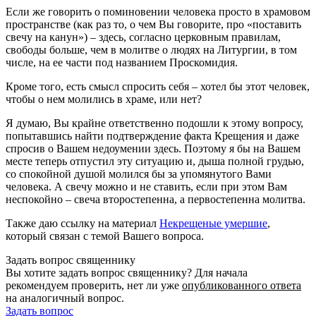
Если же говорить о поминовении человека просто в храмовом
пространстве (как раз то, о чем Вы говорите, про «поставить
свечу на канун») – здесь, согласно церковным правилам,
свободы больше, чем в молитве о людях на Литургии, в том
числе, на ее части под названием Проскомидия.
Кроме того, есть смысл спросить себя – хотел бы этот человек,
чтобы о нем молились в храме, или нет?
Я думаю, Вы крайне ответственно подошли к этому вопросу,
попытавшись найти подтверждение факта Крещения и даже
спросив о Вашем недоумении здесь. Поэтому я бы на Вашем
месте теперь отпустил эту ситуацию и, дыша полной грудью,
со спокойной душой молился бы за упомянутого Вами
человека. А свечу можно и не ставить, если при этом Вам
неспокойно – свеча второстепенна, а первостепенна молитва.
Также даю ссылку на материал
Некрещеные умершие
,
который связан с темой Вашего вопроса.
Задать вопрос священнику
Вы хотите задать вопрос священнику? Для начала
рекомендуем проверить, нет ли уже
опубликованного ответа
на аналогичный вопрос.
Задать вопрос