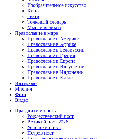
Изобразительное искусство
Кино
Театр
Толковый словарь
Мысли великих
Православие в мире
Православие в Америке
Православие в Африке
Православие в Белоруссии
Православие в Греции
Православие в Европе
Православие в Ингушетии
Православие в Индонезии
Православие в Китае
Интервью
Мнения
Фото
Видео
Праздники и посты
Рождественский пост
Великий пост 2026
Успенский пост
Петров пост
Пост для беременных и болящих