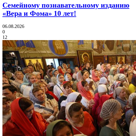
Семейному познавательному изданию
«Вера и Фома»
10 лет!
06.08.2026
0
12