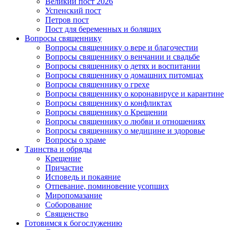
Великий пост 2026
Успенский пост
Петров пост
Пост для беременных и болящих
Вопросы священнику
Вопросы священнику о вере и благочестии
Вопросы священнику о венчании и свадьбе
Вопросы священнику о детях и воспитании
Вопросы священнику о домашних питомцах
Вопросы священнику о грехе
Вопросы священнику о коронавирусе и карантине
Вопросы священнику о конфликтах
Вопросы священнику о Крещении
Вопросы священнику о любви и отношениях
Вопросы священнику о медицине и здоровье
Вопросы о храме
Таинства и обряды
Крещение
Причастие
Исповедь и покаяние
Отпевание, поминовение усопших
Миропомазание
Соборование
Священство
Готовимся к богослужению