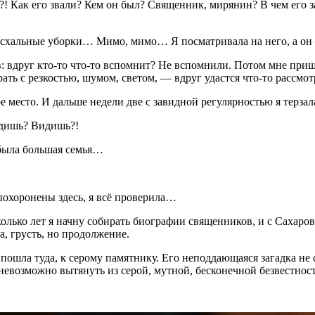
?! Как его звали? Кем он был? Священник, мирянин? В чем его з
схальные уборки… Мимо, мимо… Я посматривала на него, а он 
 вдруг кто-то что-то вспомнит? Не вспомнили. Потом мне пришло
ать с резкостью, шумом, светом, — вдруг удастся что-то рассмо
е место. И дальше недели две с завидной регулярностью я терз
идишь? Видишь?!
 была большая семья…
 похоронены здесь, я всё проверила…
сколько лет я начну собирать биографии священников, и с Саха
а, грусть, но продолжение.
а пошла туда, к серому памятнику. Его неподдающаяся загадка не 
 невозможно вытянуть из серой, мутной, бесконечной безвестно