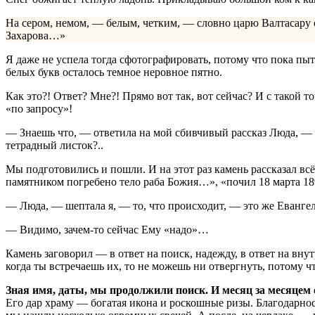
На сером, немом, — белым, четким, — словно царю Валтасару
Захарова…»
Я даже не успела тогда сфотографировать, потому что пока пыт
белых букв осталось темное неровное пятно.
Как это?! Ответ? Мне?! Прямо вот так, вот сейчас? И с такой 
«по запросу»!
— Знаешь что, — ответила на мой сбивчивый рассказ Люда, — 
тетрадный листок?..
Мы подготовились и пошли. И на этот раз камень рассказал вс
памятником погребено тело раба Божия…», «почил 18 марта 18
— Люда, — шептала я, — то, что происходит, — это же Евангели
— Видимо, зачем-то сейчас Ему «надо»…
Камень заговорил — в ответ на поиск, надежду, в ответ на вну
когда ты встречаешь их, то не можешь ни отвергнуть, потому чт
Зная имя, даты, мы продолжили поиск. И месяц за месяцем
Его дар храму — богатая икона и роскошные ризы. Благодарнос