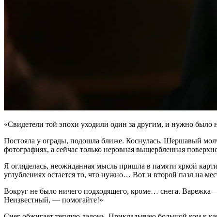
«Свидетели той эпохи уходили один за другим, и нужно было 
Постояла у ограды, подошла ближе. Коснулась. Шершавый мол
фотографиях, а сейчас только неровная выщербленная повер
Я огляделась, неожиданная мысль пришла в памяти яркой карти
углублениях остается то, что нужно… Вот и второй пазл на ме
Вокруг не было ничего подходящего, кроме… снега. Варежка —
Неизвестный, — помогайте!»
Снег обжигает теплую ладонь. Прикладываю большой ком к к