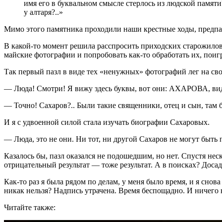
имя его в буквальном смысле стерлось из людской памяти
у алтаря?..»
Мимо этого памятника проходили наши крестные ходы, предпа
В какой-то момент решила расспросить приходских старожилов:
майские фотографии и попробовать как-то обработать их, поигр
Так первый пазл в виде тех «ненужных» фотографий лег на сво
— Люда! Смотри! Я вижу здесь буквы, вот они: АХАРОВА, в
— Точно! Сахаров?.. Были такие священники, отец и сын, там
И я с удвоенной силой стала изучать биографии Сахаровых.
— Люда, это не они. Ни тот, ни другой Сахаров не могут быть
Казалось бы, пазл оказался не подошедшим, но нет. Спустя не
отрицательный результат — тоже результат. А в поисках? Досад
Как-то раз я была рядом по делам, у меня было время, и я снов
никак нельзя? Надпись утрачена. Время беспощадно. И ничего
Читайте также: