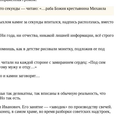
е-то секунды — читаю: «…раба Божия крестьянина Михаила
ыхлом камне за секунды впитался, надпись расползлась, вместо
! Ни года, ни отчества, никакой лишней информации, всё строго
омнишь, как в детстве рисовали монетку, подложив ее под
и читали на каждой стороне с замиранием сердец: «Под сим
огому мужу и отцу…»
 то и камни заговорят…
ожьи так деликатны, так вписаны в обычную реальность, что
Но так есть.
 Иванович. Его занятие — «заводик» по производству свечей.
онец, в самом храме, во время разборки советских надстроек,