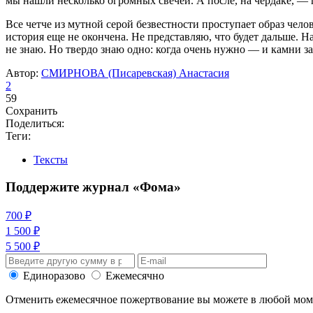
мы нашли несколько огромных свечей. А после, на чердаке, — 
Все четче из мутной серой безвестности проступает образ чело
история еще не окончена. Не представляю, что будет дальше. 
не знаю. Но твердо знаю одно: когда очень нужно — и камни 
Автор:
СМИРНОВА (Писаревская) Анастасия
2
59
Сохранить
Поделиться:
Теги:
Тексты
Поддержите журнал «Фома»
700 ₽
1 500 ₽
5 500 ₽
Единоразово
Ежемесячно
Отменить ежемесячное пожертвование вы можете в любой мо