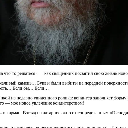
на что-то решаться» — как священник посвятил свою жизнь нов
чаливый камень… Буквы были выбиты на передней поверхности и
хность… Если бы… Если…
нкой из недавно увиденного ролика: кондитер заполняет форму 
сто — мое новое увлечение кондитерством!
 в карман. Взгляд на алтарное окно с неопределенным «Господи
амню, плотно веду упругим широким движением вниз… И стою,