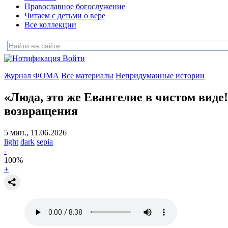
Православное богослужение
Читаем с детьми о вере
Все коллекции
Войти
Журнал ФОМА
Все материалы
Непридуманные истории
«Люда, это же Евангелие в чистом виде! 
возвращения
5 мин., 11.06.2026
light
dark
sepia
-
100
%
+