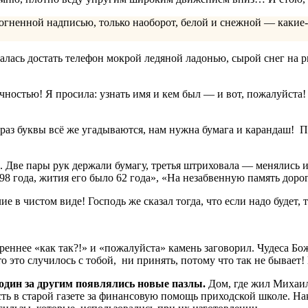
 огненной надписью, только наоборот, белой и снежной — каки
алась достать телефон мокрой ледяной ладонью, сырой снег на р
точностью! Я просила: узнать имя и кем был — и вот, пожалуйста
раз буквы всё же угадываются, нам нужна бумага и карандаш! П
ё. Две пары рук держали бумагу, третья штриховала — менялись 
98 года, жития его было 62 года», «На незабвенную память дор
е в чистом виде! Господь же сказал тогда, что если надо будет,
треннее «как так?!» и «пожалуйста» камень заговорил. Чудеса Б
о это случилось с тобой, ни принять, потому что так не бывает! 
 один за другим появлялись новые пазлы.
Дом, где жил Михаил
ть в старой газете за финансовую помощь приходской школе. Нак