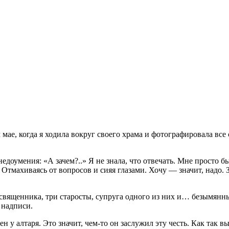
ом мае, когда я ходила вокруг своего храма и фотографировала все
 недоумения: «А зачем?..» Я не знала, что отвечать. Мне просто 
 Отмахиваясь от вопросов и сияя глазами. Хочу — значит, надо. З
а священника, три старосты, супруга одного из них и… безымян
 надписи.
н у алтаря. Это значит, чем-то он заслужил эту честь. Как так 