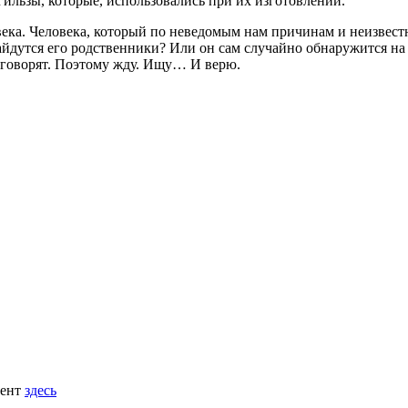
гильзы, которые, использовались при их изготовлении.
века. Человека, который по неведомым нам причинам и неизвестн
Найдутся его родственники? Или он сам случайно обнаружится на
заговорят. Поэтому жду. Ищу… И верю.
мент
здесь