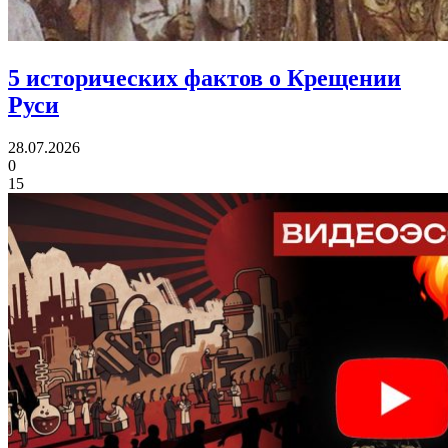
5 исторических фактов
о Крещении
Руси
28.07.2026
0
15