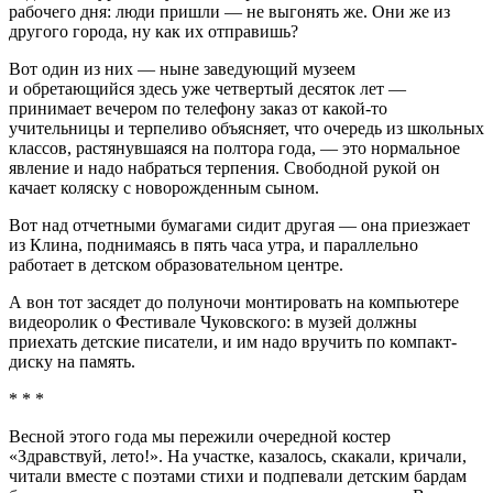
рабочего дня: люди пришли — не выгонять же. Они же из
другого города, ну как их отправишь?
Вот один из них — ныне заведующий музеем
и обретающийся здесь уже четвертый десяток лет —
принимает вечером по телефону заказ от какой-то
учительницы и терпеливо объясняет, что очередь из школьных
классов, растянувшаяся на полтора года, — это нормальное
явление и надо набраться терпения. Свободной рукой он
качает коляску с новорожденным сыном.
Вот над отчетными бумагами сидит другая — она приезжает
из Клина, поднимаясь в пять часа утра, и параллельно
работает в детском образовательном центре.
А вон тот засядет до полуночи монтировать на компьютере
видеоролик о Фестивале Чуковского: в музей должны
приехать детские писатели, и им надо вручить по компакт-
диску на память.
* * *
Весной этого года мы пережили очередной костер
«Здравствуй, лето!». На участке, казалось, скакали, кричали,
читали вместе с поэтами стихи и подпевали детским бардам