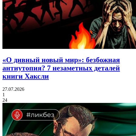
«О дивный новый мир»: безбожная
антиутопия?
7 незаметных деталей
книги Хаксли
27.07.2026
1
24