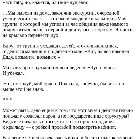
масштабу, но, кажется, близкие душевно.
…Мы вывели из дома, закончив экскурсии, очередной
ученический класс — это были младшие школьники. Моя
группа, с которой мы успели за час общения даже немного
подружиться, вышла первой и двинулась к воротам. Я присел
на крыльцо перевести дух.
Вдруг от группы уходящих детей, что-то выкрикивая,
отделился мальчик и подлетел ко мне: «Вот, нашел наконец.
Дядя, возьмите, возьмите!»
Мальчик протянул мне теплый леденец «Чупа-чупс».
И убежал.
Это, пожалуй, мой орден. Похвалы, конечно, были — но
выше этой не знаю.
* * *
Может быть, дело еще и в том, что этот музей действительно
поначалу создавал народ, а не государственные структуры?
Ведь все началось с того, что кто-то просто подошел
к крыльцу — с робкой просьбой посмотреть кабинет.
В течение четверти века здесь водили бесплатные экскурсии.