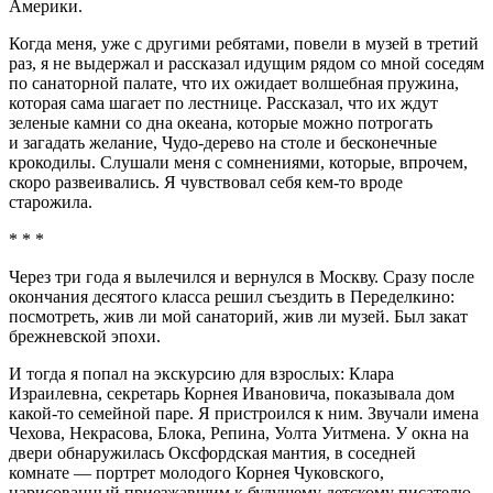
Америки.
Когда меня, уже с другими ребятами, повели в музей в третий
раз, я не выдержал и рассказал идущим рядом со мной соседям
по санаторной палате, что их ожидает волшебная пружина,
которая сама шагает по лестнице. Рассказал, что их ждут
зеленые камни со дна океана, которые можно потрогать
и загадать желание, Чудо-дерево на столе и бесконечные
крокодилы. Слушали меня с сомнениями, которые, впрочем,
скоро развеивались. Я чувствовал себя кем-то вроде
старожила.
* * *
Через три года я вылечился и вернулся в Москву. Сразу после
окончания десятого класса решил съездить в Переделкино:
посмотреть, жив ли мой санаторий, жив ли музей. Был закат
брежневской эпохи.
И тогда я попал на экскурсию для взрослых: Клара
Израилевна, секретарь Корнея Ивановича, показывала дом
какой-то семейной паре. Я пристроился к ним. Звучали имена
Чехова, Некрасова, Блока, Репина, Уолта Уитмена. У окна на
двери обнаружилась Оксфордская мантия, в соседней
комнате — портрет молодого Корнея Чуковского,
нарисованный приезжавшим к будущему детскому писателю