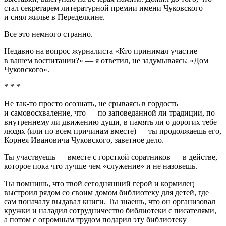
стал секретарем литературной премии имени Чуковского
и снял жилье в Переделкине.
Все это немного странно.
Недавно на вопрос журналиста «Кто принимал участие
в вашем воспитании?» — я ответил, не задумываясь: «Дом
Чуковского».
* * *
Не так-то просто осознать, не срываясь в гордость
и самовосхваление, что — по заповеданной ли традиции, по
внутреннему ли движению души, в память ли о дорогих тебе
людях (или по всем причинам вместе) — ты продолжаешь его,
Корнея Ивановича Чуковского, заветное дело.
Ты участвуешь — вместе с горсткой соратников — в действе,
которое пока что лучше чем «служение» и не назовешь.
Ты помнишь, что твой сегодняшний герой и кормилец
выстроил рядом со своим домом библиотеку для детей, где
сам поначалу выдавал книги. Ты знаешь, что он организовал
кружки и наладил сотрудничество библиотеки с писателями,
а потом с огромным трудом подарил эту библиотеку