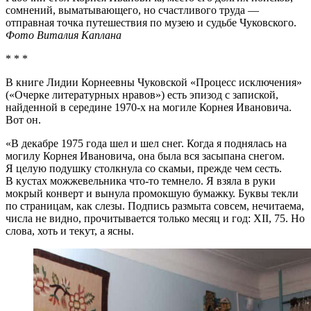
сомнений, выматывающего, но счастливого труда —
отправная точка путешествия по музею и судьбе Чуковского.
Фото Виталия Каплана
* * *
В книге Лидии Корнеевны Чуковской «Процесс исключения»
(«Очерке литературных нравов») есть эпизод с запиской,
найденной в середине 1970-х на могиле Корнея Ивановича.
Вот он.
«В декабре 1975 года шел и шел снег. Когда я поднялась на
могилу Корнея Ивановича, она была вся засыпана снегом.
Я целую подушку столкнула со скамьи, прежде чем сесть.
В кустах можжевельника что-то темнело. Я взяла в руки
мокрый конверт и вынула промокшую бумажку. Буквы текли
по страницам, как слезы. Подпись размыта совсем, нечитаема,
числа не видно, прочитывается только месяц и год: XII, 75. Но
слова, хоть и текут, а ясны.