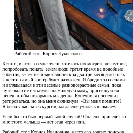
Рабочий стол Корнея Чуковского
Кстати, в этот раз мне очень хотелось посмотреть «изнутри»,
попробовать понять, зачем люди тратят время на подобные
события, зачем начинают звонить за два-три месяца до того,
как этот самый костер будет разожжен. Я бродил за соснами
и вглядывался в эти веселые разновозрастные семьи, пока
чуть было не наткнулся на молодую маму, присевшую на
пенек, чтобы покормить младенца. Конечно, я поспешил
ретироваться, но она меня окликнула: «Вы меня помните?
Я была у вас на экскурсии, когда еще училась в школе».
Если бы это был первый такой случай! Она еще приведет ко
мне этого малыша — лет этак через пять.
Рабочий стол Корнея Ивановича, место его долгих поисков,