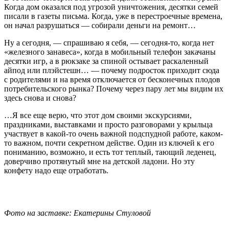
Когда дом оказался под угрозой уничтожения, десятки семей
писали в газеты письма. Когда, уже в перестроечные времена,
он начал разрушаться — собирали деньги на ремонт…
Ну а сегодня, — спрашиваю я себя, — сегодня-то, когда нет
«железного занавеса», когда в мобильный телефон закачаны
десятки игр, а в рюкзаке за спиной остывает раскаленный
айпод или плэйстешн… — почему подросток приходит сюда
с родителями и на время отключается от бесконечных плодов
потребительского рынка? Почему через пару лет мы видим их
здесь снова и снова?
…Я все еще верю, что этот дом своими экскурсиями,
праздниками, выставками и просто разговорами у крыльца
участвует в какой-то очень важной подспудной работе, каком-
то важном, почти секретном действе. Один из ключей к его
пониманию, возможно, и есть тот теплый, тающий леденец,
доверчиво протянутый мне на детской ладони. Но эту
конфету надо еще отработать.
Фото на заставке: Екатерины Стуловой