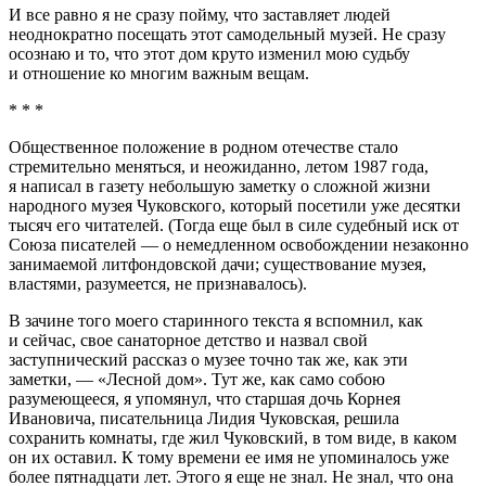
И все равно я не сразу пойму, что заставляет людей
неоднократно посещать этот самодельный музей. Не сразу
осознаю и то, что этот дом круто изменил мою судьбу
и отношение ко многим важным вещам.
* * *
Общественное положение в родном отечестве стало
стремительно меняться, и неожиданно, летом 1987 года,
я написал в газету небольшую заметку о сложной жизни
народного музея Чуковского, который посетили уже десятки
тысяч его читателей. (Тогда еще был в силе судебный иск от
Союза писателей — о немедленном освобождении незаконно
занимаемой литфондовской дачи; существование музея,
властями, разумеется, не признавалось).
В зачине того моего старинного текста я вспомнил, как
и сейчас, свое санаторное детство и назвал свой
заступнический рассказ о музее точно так же, как эти
заметки, — «Лесной дом». Тут же, как само собою
разумеющееся, я упомянул, что старшая дочь Корнея
Ивановича, писательница Лидия Чуковская, решила
сохранить комнаты, где жил Чуковский, в том виде, в каком
он их оставил. К тому времени ее имя не упоминалось уже
более пятнадцати лет. Этого я еще не знал. Не знал, что она