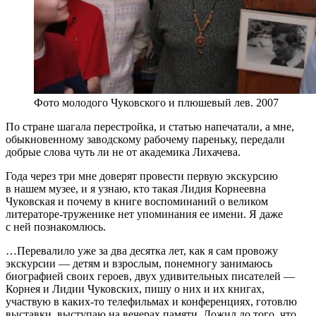
Фото молодого Чуковского и плюшевый лев. 2007
По стране шагала перестройка, и статью напечатали, а мне,
обыкновенному заводскому рабочему пареньку, передали
добрые слова чуть ли не от академика Лихачева.
Года через три мне доверят провести первую экскурсию
в нашем музее, и я узнаю, кто такая Лидия Корнеевна
Чуковская и почему в книге воспоминаний о великом
литераторе-труженике нет упоминания ее имени. Я даже
с ней познакомлюсь.
…Перевалило уже за два десятка лет, как я сам провожу
экскурсии — детям и взрослым, понемногу занимаюсь
биографией своих героев, двух удивительных писателей —
Корнея и Лидии Чуковских, пишу о них и их книгах,
участвую в каких-то телефильмах и конференциях, готовлю
выставки, выступаю на вечерах памяти. Дожил до того, что