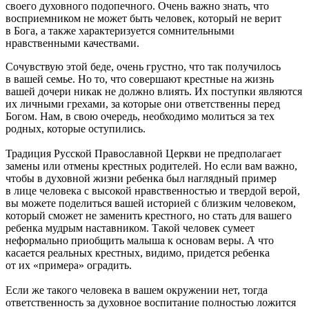
своего духовного подопечного. Очень важно знать, что
восприемником не может быть человек, который не верит
в Бога, а также характеризуется сомнительными
нравственными качествами.
Сочувствую этой беде, очень грустно, что так получилось
в вашей семье. Но то, что совершают крестные на жизнь
вашей дочери никак не должно влиять. Их поступки являются
их личными грехами, за которые они ответственны перед
Богом. Нам, в свою очередь, необходимо молиться за тех
родных, которые оступились.
Традиция Русской Православной Церкви не предполагает
замены или отмены крестных родителей. Но если вам важно,
чтобы в духовной жизни ребенка был наглядный пример
в лице человека с высокой нравственностью и твердой верой,
вы можете поделиться вашей историей с близким человеком,
который сможет не заменить крестного, но стать для вашего
ребенка мудрым наставником. Такой человек сумеет
неформально приобщить малыша к основам веры. А что
касается реальных крестных, видимо, придется ребенка
от их «примера» оградить.
Если же такого человека в вашем окружении нет, тогда
ответственность за духовное воспитание полностью ложится