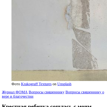
Фото
Krakograff Textures
on
Unsplash
Журнал ФОМА
Вопросы священнику
Вопросы священнику о
вере и благочестии
Крестная ребенка сошлась с моим