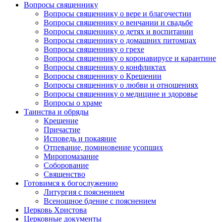
Вопросы священнику
Вопросы священнику о вере и благочестии
Вопросы священнику о венчании и свадьбе
Вопросы священнику о детях и воспитании
Вопросы священнику о домашних питомцах
Вопросы священнику о грехе
Вопросы священнику о коронавирусе и карантине
Вопросы священнику о конфликтах
Вопросы священнику о Крещении
Вопросы священнику о любви и отношениях
Вопросы священнику о медицине и здоровье
Вопросы о храме
Таинства и обряды
Крещение
Причастие
Исповедь и покаяние
Отпевание, поминовение усопших
Миропомазание
Соборование
Священство
Готовимся к богослужению
Литургия с пояснением
Всенощное бдение с пояснением
Церковь Христова
Церковные документы